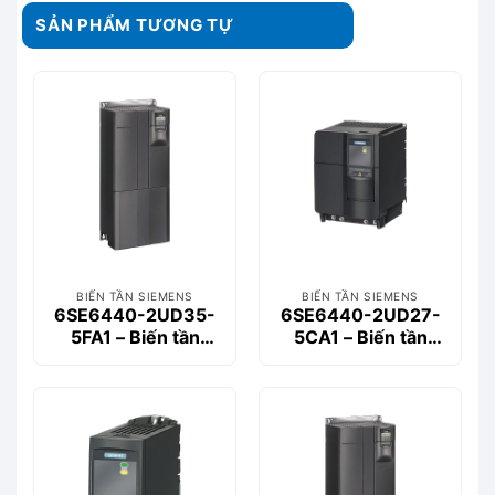
SẢN PHẨM TƯƠNG TỰ
BIẾN TẦN SIEMENS
BIẾN TẦN SIEMENS
6SE6440-2UD35-
6SE6440-2UD27-
5FA1 – Biến tần
5CA1 – Biến tần
MM440 3-phase
MM440 3-phase
55kW
7.5kW