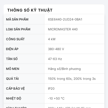
THÔNG SỐ KỸ THUẬT
MÃ SẢN PHẨM
6SE6440-2UD24-0BA1
LOẠI SẢN PHẨM
MICROMASTER 440
CÔNG SUẤT
4 kW
ĐIỆN ÁP
380-480 V
TẦN SỐ
47-63 Hz
MÔ MEN
Hằng số/Bình phương
QUÁ TẢI
150% trong 60s, 200% trong 3s
CẤP BẢO VỆ
IP20
NHIỆT ĐỘ
-10 +50 °C