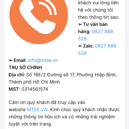
khách vui lòng liên
hệ với chúng tôi
theo thông tin sau:
➢ Tư vấn bán
hàng:
0827 888
528
➢ Zalo:
0827 888
528
➢ Email:
info@mtee.vn
TRỤ SỞ CHÍNH
Địa chỉ:
Số 16E/2 Đường số 17, Phường Hiệp Bình,
Thành phố Hồ Chí Minh
MST:
0314561574
Cảm ơn quý khách đã truy cập vào
website
MTEE.VN
. Kính chúc quý khách nhận được
những thông tin hữu ích và có những trải nghiệm
tuyệt vời trên trang.