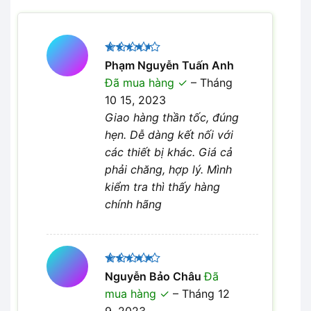
Được
Phạm Nguyễn Tuấn Anh
xếp hạng
Đã mua hàng
–
Tháng
4
5 sao
10 15, 2023
Giao hàng thần tốc, đúng
hẹn. Dễ dàng kết nối với
các thiết bị khác. Giá cả
phải chăng, hợp lý. Mình
kiểm tra thì thấy hàng
chính hãng
Được xếp
Nguyễn Bảo Châu
Đã
5
hạng
5
mua hàng
–
Tháng 12
sao
9, 2023