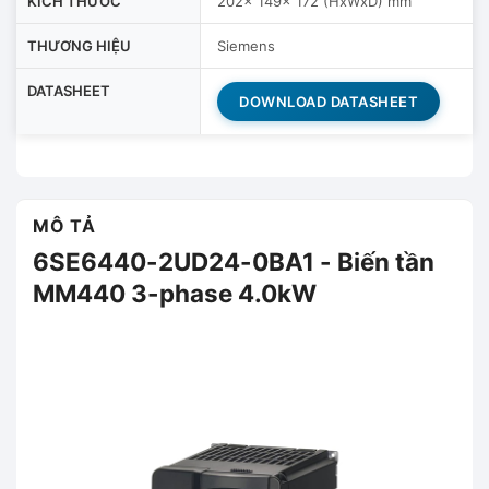
KÍCH THƯỚC
202x 149x 172 (HxWxD) mm
THƯƠNG HIỆU
Siemens
DATASHEET
DOWNLOAD DATASHEET
MÔ TẢ
6SE6440-2UD24-0BA1 - Biến tần
MM440 3-phase 4.0kW