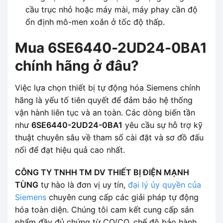
cầu trục nhỏ hoặc máy mài, máy phay cần độ
ổn định mô-men xoắn ở tốc độ thấp.
Mua 6SE6440-2UD24-0BA1
chính hãng ở đâu?
Việc lựa chọn thiết bị tự động hóa Siemens chính
hãng là yếu tố tiên quyết để đảm bảo hệ thống
vận hành liên tục và an toàn. Các dòng biến tần
như
6SE6440-2UD24-0BA1
yêu cầu sự hỗ trợ kỹ
thuật chuyên sâu về tham số cài đặt và sơ đồ đấu
nối để đạt hiệu quả cao nhất.
CÔNG TY TNHH TM DV THIẾT BỊ ĐIỆN MẠNH
TÙNG
tự hào là đơn vị uy tín,
đại lý ủy quyền của
Siemens
chuyên cung cấp các giải pháp tự động
hóa toàn diện. Chúng tôi cam kết cung cấp sản
phẩm đầy đủ chứng từ CO/CQ, chế độ bảo hành