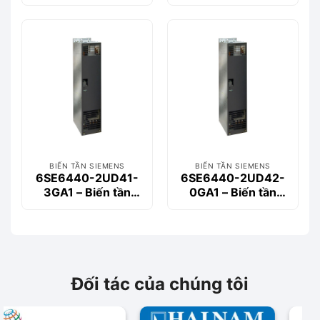
MM440 3-phase
MM440 3-phase
15kW
30kW
BIẾN TẦN SIEMENS
BIẾN TẦN SIEMENS
6SE6440-2UD41-
6SE6440-2UD42-
3GA1 – Biến tần
0GA1 – Biến tần
MM440 3-phase
MM440 3-phase
132kW
200kW
Đối tác của chúng tôi