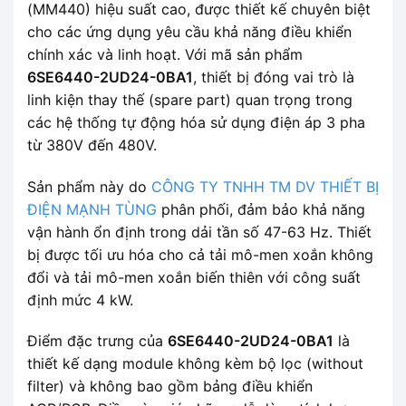
(MM440) hiệu suất cao, được thiết kế chuyên biệt
cho các ứng dụng yêu cầu khả năng điều khiển
chính xác và linh hoạt. Với mã sản phẩm
6SE6440-2UD24-0BA1
, thiết bị đóng vai trò là
linh kiện thay thế (spare part) quan trọng trong
các hệ thống tự động hóa sử dụng điện áp 3 pha
từ 380V đến 480V.
Sản phẩm này do
CÔNG TY TNHH TM DV THIẾT BỊ
ĐIỆN MẠNH TÙNG
phân phối, đảm bảo khả năng
vận hành ổn định trong dải tần số 47-63 Hz. Thiết
bị được tối ưu hóa cho cả tải mô-men xoắn không
đổi và tải mô-men xoắn biến thiên với công suất
định mức 4 kW.
Điểm đặc trưng của
6SE6440-2UD24-0BA1
là
thiết kế dạng module không kèm bộ lọc (without
filter) và không bao gồm bảng điều khiển