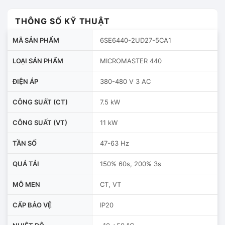
THÔNG SỐ KỸ THUẬT
MÃ SẢN PHẨM
6SE6440-2UD27-5CA1
LOẠI SẢN PHẨM
MICROMASTER 440
ĐIỆN ÁP
380-480 V 3 AC
CÔNG SUẤT (CT)
7.5 kW
CÔNG SUẤT (VT)
11 kW
TẦN SỐ
47-63 Hz
QUÁ TẢI
150% 60s, 200% 3s
MÔ MEN
CT, VT
CẤP BẢO VỆ
IP20