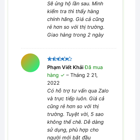
Sẽ ủng hộ lần sau. Mình
kiểm tra thì thấy hàng
chính hãng. Giá cả cũng
rẻ hơn so với thị trường.
Giao hàng trong 2 ngày
Được xếp
Phạm Viết Khải
Đã mua
5
hạng
5
hàng
–
Tháng 2 21,
sao
2022
Có hỗ trợ tư vấn qua Zalo
và trực tiếp luôn. Giá cả
cũng rẻ hơn so với thị
trường. Tuyệt vời, 5 sao
không thể chê. Dễ dàng
sử dụng, phù hợp cho
người mới bắt đầu