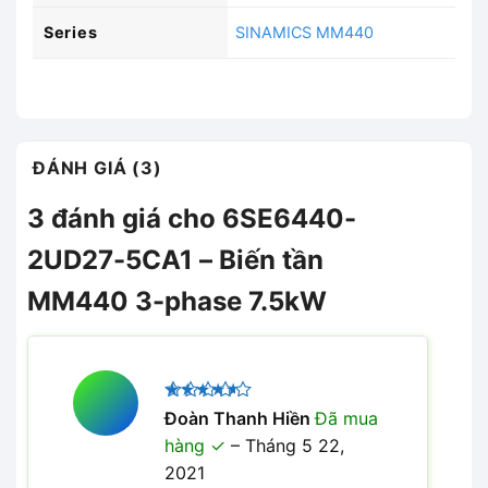
Series
SINAMICS MM440
ĐÁNH GIÁ (3)
3 đánh giá cho
6SE6440-
2UD27-5CA1 – Biến tần
MM440 3-phase 7.5kW
Được
Đoàn Thanh Hiền
Đã mua
xếp hạng
hàng
–
Tháng 5 22,
4
5 sao
2021