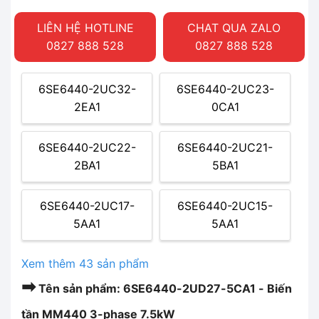
LIÊN HỆ HOTLINE
CHAT QUA ZALO
0827 888 528
0827 888 528
6SE6440-2UC32-
6SE6440-2UC23-
2EA1
0CA1
6SE6440-2UC22-
6SE6440-2UC21-
2BA1
5BA1
6SE6440-2UC17-
6SE6440-2UC15-
5AA1
5AA1
Xem thêm 43 sản phẩm
➡
Tên sản phẩm: 6SE6440-2UD27-5CA1 - Biến
tần MM440 3-phase 7.5kW