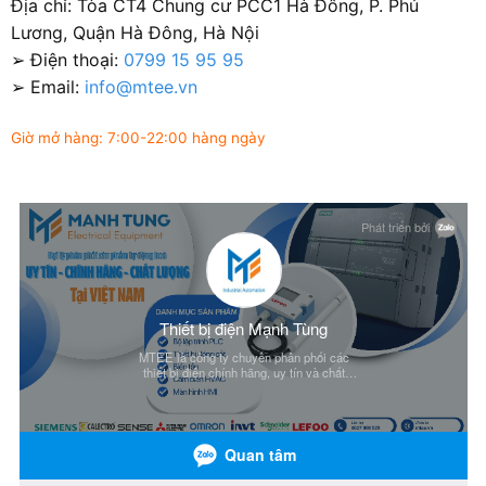
Địa chỉ: Tòa CT4 Chung cư PCC1 Hà Đông, P. Phú
Lương, Quận Hà Đông, Hà Nội
➢ Điện thoại:
0799 15 95 95
➢ Email:
info@mtee.vn
Giờ mở hàng: 7:00-22:00 hàng ngày