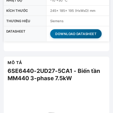
NHIỆT ĐỘ
-10 +50 °C
KÍCH THƯỚC
245x 185x 195 (HxWxD) mm
THƯƠNG HIỆU
Siemens
DATASHEET
DOWNLOAD DATASHEET
MÔ TẢ
6SE6440-2UD27-5CA1 - Biến tần
MM440 3-phase 7.5kW