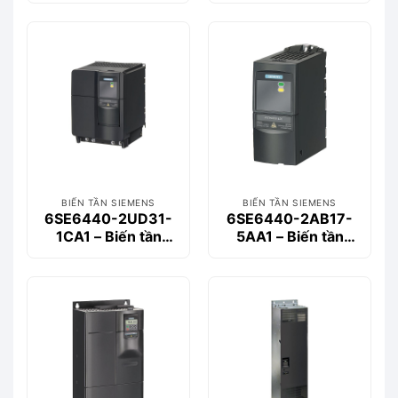
30kW
132kW
BIẾN TẦN SIEMENS
BIẾN TẦN SIEMENS
6SE6440-2UD31-
6SE6440-2AB17-
1CA1 – Biến tần
5AA1 – Biến tần
MM440 3-phase
MM440 1-phase
11kW
0.75kW