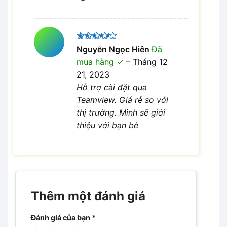
Được
Nguyễn Ngọc Hiên
Đã
xếp hạng
mua hàng
–
Tháng 12
4
5 sao
21, 2023
Hỗ trợ cài đặt qua
Teamview. Giá rẻ so với
thị trường. Mình sẽ giới
thiệu với bạn bè
Thêm một đánh giá
Đánh giá của bạn
*