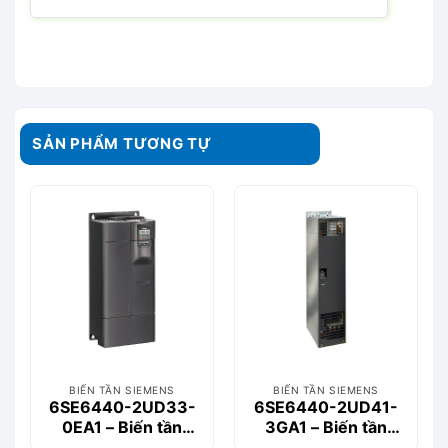
SẢN PHẨM TƯƠNG TỰ
BIẾN TẦN SIEMENS
BIẾN TẦN SIEMENS
6SE6440-2UD33-
6SE6440-2UD41-
0EA1 – Biến tần
3GA1 – Biến tần
MM440 3-phase
MM440 3-phase