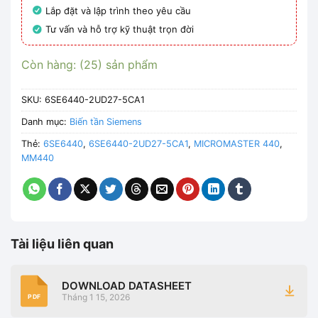
Lắp đặt và lập trình theo yêu cầu
Tư vấn và hỗ trợ kỹ thuật trọn đời
Còn hàng: (25) sản phẩm
SKU:
6SE6440-2UD27-5CA1
Danh mục:
Biến tần Siemens
Thẻ:
6SE6440
,
6SE6440-2UD27-5CA1
,
MICROMASTER 440
,
MM440
Tài liệu liên quan
DOWNLOAD DATASHEET
Tháng 1 15, 2026
PDF