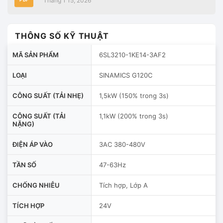
Tháng 1 15, 2026
THÔNG SỐ KỸ THUẬT
MÃ SẢN PHẨM
6SL3210-1KE14-3AF2
LOẠI
SINAMICS G120C
CÔNG SUẤT (TẢI NHẸ)
1,5kW (150% trong 3s)
CÔNG SUẤT (TẢI
1,1kW (200% trong 3s)
NẶNG)
ĐIỆN ÁP VÀO
3AC 380-480V
TẦN SỐ
47-63Hz
CHỐNG NHIỄU
Tích hợp, Lớp A
TÍCH HỢP
24V