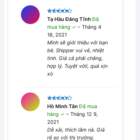
Được xếp
Tạ Hầu Đăng Tĩnh
Đã
5
hạng
5
mua hàng
–
Tháng 4
sao
18, 2021
Mình sẽ giới thiệu với bạn
bè. Shipper vui vẻ, nhiệt
tình. Giá cả phải chăng,
hợp lý. Tuyệt vờii, quá xịn
xò
Được
Hồ Minh Tân
Đã mua
xếp hạng
hàng
–
Tháng 12 9,
4
5 sao
2021
Dễ xài, thích lắm nà. Giá
rẻ so với thị trường.