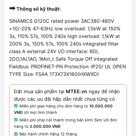
➡
Thông số kỹ thuật:
SINAMICS G120C rated power 3AC380-480V
+10/-20% 47-63Hz low overload: 1,5kW at 150%
3s, 110% 57s, 100% 240s high overload: 1,1kW at
200% 3s, 150% 57s, 100% 240s integrated filter
class A external 24V I/O interface: 6DI,
2DO,1AI,1AO, 1Mot_t Safe Torque Off integrated
Fieldbus: PROFINET-PN Protection: IP20/ UL OPEN
TYPE Size: FSAA 173X73X160(HXWXD)
Đặt mua sản phẩm tại
MTEE.vn
ngay để nhận
được các ưu đãi hấp dẫn nhất chưa từng có
Miễn phí giao hàng cho đơn hàng từ
10.000.000
VNĐ
tới mọi tỉnh thành
Miễn phí ship nội thành trong bán kính 5km với đơn
hàng từ
2.000.000 VNĐ
Bảo hành chính hãng 12 tháng