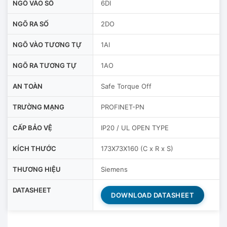
NGÕ VÀO SỐ
6DI
NGÕ RA SỐ
2DO
NGÕ VÀO TƯƠNG TỰ
1AI
NGÕ RA TƯƠNG TỰ
1AO
AN TOÀN
Safe Torque Off
TRƯỜNG MẠNG
PROFINET-PN
CẤP BẢO VỆ
IP20 / UL OPEN TYPE
KÍCH THƯỚC
173X73X160 (C x R x S)
THƯƠNG HIỆU
Siemens
DATASHEET
DOWNLOAD DATASHEET