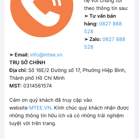
hệ với chúng tôi
theo thông tin sau:
➢ Tư vấn bán
hàng:
0827 888
528
➢ Zalo:
0827 888
528
➢ Email:
info@mtee.vn
TRỤ SỞ CHÍNH
Địa chỉ:
Số 16E/2 Đường số 17, Phường Hiệp Bình,
Thành phố Hồ Chí Minh
MST:
0314561574
Cảm ơn quý khách đã truy cập vào
website
MTEE.VN
. Kính chúc quý khách nhận được
những thông tin hữu ích và có những trải nghiệm
tuyệt vời trên trang.