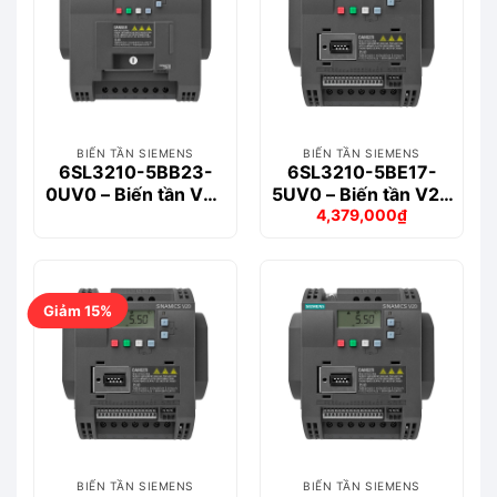
BIẾN TẦN SIEMENS
BIẾN TẦN SIEMENS
6SL3210-5BB23-
6SL3210-5BE17-
0UV0 – Biến tần V20
5UV0 – Biến tần V20
4,379,000
₫
1-phase 3.0kW
3-phase 0.75kW
Giá
Giá
gốc
hiện
là:
tại
4,904,000₫.
là:
4,379,000₫.
Giảm 15%
BIẾN TẦN SIEMENS
BIẾN TẦN SIEMENS