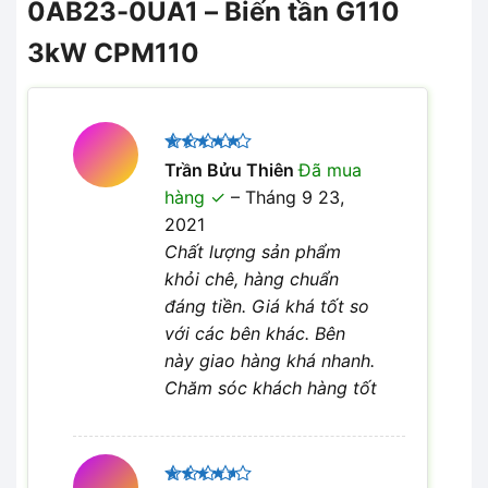
0AB23-0UA1 – Biến tần G110
3kW CPM110
Được xếp
Trần Bửu Thiên
Đã mua
5
hạng
5
hàng
–
Tháng 9 23,
sao
2021
Chất lượng sản phẩm
khỏi chê, hàng chuẩn
đáng tiền. Giá khá tốt so
với các bên khác. Bên
này giao hàng khá nhanh.
Chăm sóc khách hàng tốt