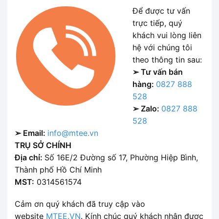
Để được tư vấn
trực tiếp, quý
khách vui lòng liên
hệ với chúng tôi
theo thông tin sau:
➢ Tư vấn bán
hàng:
0827 888
528
➢ Zalo:
0827 888
528
➢ Email:
info@mtee.vn
TRỤ SỞ CHÍNH
Địa chỉ:
Số 16E/2 Đường số 17, Phường Hiệp Bình,
Thành phố Hồ Chí Minh
MST:
0314561574
Cảm ơn quý khách đã truy cập vào
website
MTEE.VN
. Kính chúc quý khách nhận được