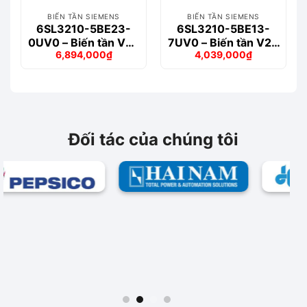
BIẾN TẦN SIEMENS
BIẾN TẦN SIEMENS
6SL3210-5BE23-
6SL3210-5BE13-
0UV0 – Biến tần V20
7UV0 – Biến tần V20
6,894,000
₫
4,039,000
₫
3-phase 3.0kW
3-phase 0.37kW
Giá
Giá
Giá
Giá
gốc
hiện
gốc
hiện
là:
tại
là:
tại
7,721,000₫.
là:
4,766,000₫.
là:
6,894,000₫.
4,039,000₫.
Đối tác của chúng tôi