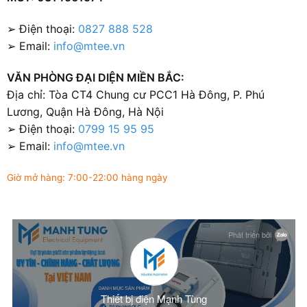
➢ Điện thoại:
0827 888 528
➢ Email:
info@mtee.vn
VĂN PHÒNG ĐẠI DIỆN MIỀN BẮC:
Địa chỉ: Tòa CT4 Chung cư PCC1 Hà Đông, P. Phú
Lương, Quận Hà Đông, Hà Nội
➢ Điện thoại:
0799 15 95 95
➢ Email:
info@mtee.vn
Giờ mở hàng: 7:00-22:00 hàng ngày