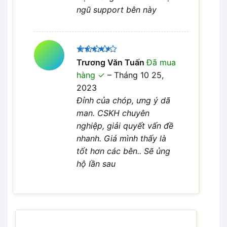
ngũ support bên này
Được
Trương Văn Tuấn
Đã mua
xếp hạng
hàng
–
Tháng 10 25,
4
5 sao
2023
Đỉnh của chóp, ưng ý dã
man. CSKH chuyên
nghiệp, giải quyết vấn đề
nhanh. Giá mình thấy là
tốt hơn các bên.. Sẽ ủng
hộ lần sau