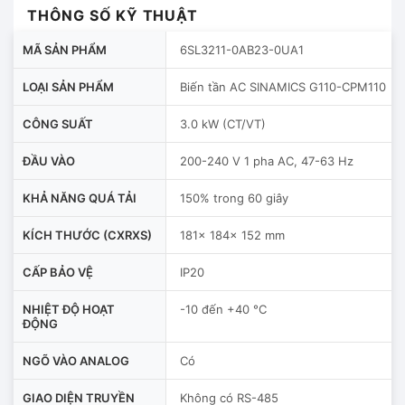
THÔNG SỐ KỸ THUẬT
MÃ SẢN PHẨM
6SL3211-0AB23-0UA1
LOẠI SẢN PHẨM
Biến tần AC SINAMICS G110-CPM110
CÔNG SUẤT
3.0 kW (CT/VT)
ĐẦU VÀO
200-240 V 1 pha AC, 47-63 Hz
KHẢ NĂNG QUÁ TẢI
150% trong 60 giây
KÍCH THƯỚC (CXRXS)
181x 184x 152 mm
CẤP BẢO VỆ
IP20
NHIỆT ĐỘ HOẠT
-10 đến +40 °C
ĐỘNG
NGÕ VÀO ANALOG
Có
GIAO DIỆN TRUYỀN
Không có RS-485