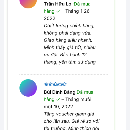
Được
Trần Hữu Lợi
Đã mua
xếp hạng
hàng
–
Tháng 1 26,
4
5 sao
2022
Chất lượng chính hãng,
không phải dạng vừa.
Giao hàng siêu nhanh.
Mình thấy giá tốt, nhiều
ưu đãi. Bảo hành 12
tháng, yên tâm sử dụng
Được
Bùi Đình Bằng
Đã mua
xếp hạng
hàng
–
Tháng mười
4
5 sao
một 10, 2022
Tặng voucher giảm giá
cho lần sau. Giá rẻ so với
thị trường. Mình thích đội