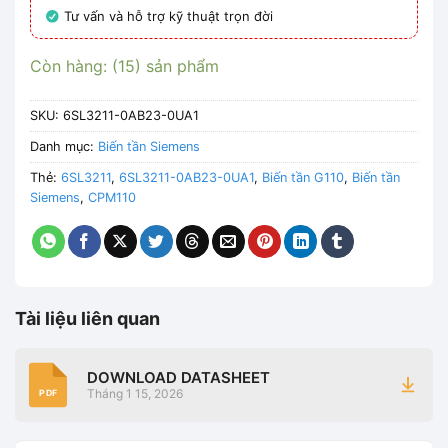
Tư vấn và hỗ trợ kỹ thuật trọn đời
Còn hàng: (15) sản phẩm
SKU:
6SL3211-0AB23-0UA1
Danh mục:
Biến tần Siemens
Thẻ:
6SL3211
,
6SL3211-0AB23-0UA1
,
Biến tần G110
,
Biến tần
Siemens
,
CPM110
Tài liệu liên quan
DOWNLOAD DATASHEET
Tháng 1 15, 2026
PDF