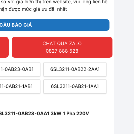
so với giá hiển thị trên website, vui lòng liên hệ
hận được mức giá ưu đãi nhất
CẦU BÁO GIÁ
CHAT QUA ZALO
0827 888 528
11-0AB23-0AB1
6SL3211-0AB22-2AA1
11-0AB21-1AB1
6SL3211-0AB21-1AA1
 6SL3211-0AB23-0AA1 3kW 1 Pha 220V