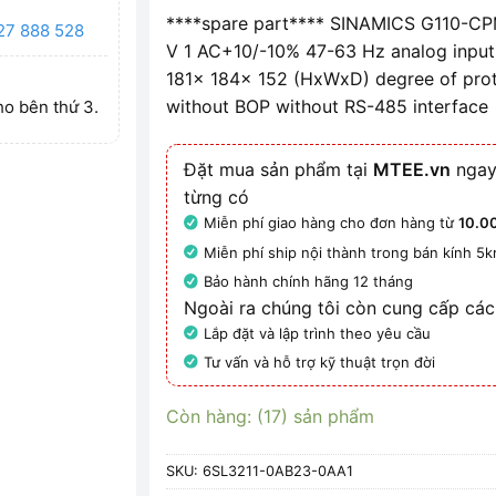
****spare part**** SINAMICS G110-CPM1
27 888 528
V 1 AC+10/-10% 47-63 Hz analog input
181x 184x 152 (HxWxD) degree of prot
without BOP without RS-485 interface
ho bên thứ 3.
Đặt mua sản phẩm tại
MTEE.vn
ngay
từng có
Miễn phí giao hàng cho đơn hàng từ
10.0
Miễn phí ship nội thành trong bán kính 5
Bảo hành chính hãng 12 tháng
Ngoài ra chúng tôi còn cung cấp các
Lắp đặt và lập trình theo yêu cầu
Tư vấn và hỗ trợ kỹ thuật trọn đời
Còn hàng: (17) sản phẩm
SKU:
6SL3211-0AB23-0AA1