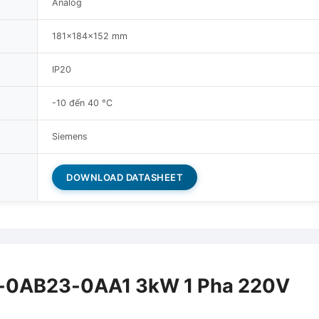
Analog
181x184x152 mm
IP20
-10 đến 40 °C
Siemens
DOWNLOAD DATASHEET
1-0AB23-0AA1 3kW 1 Pha 220V