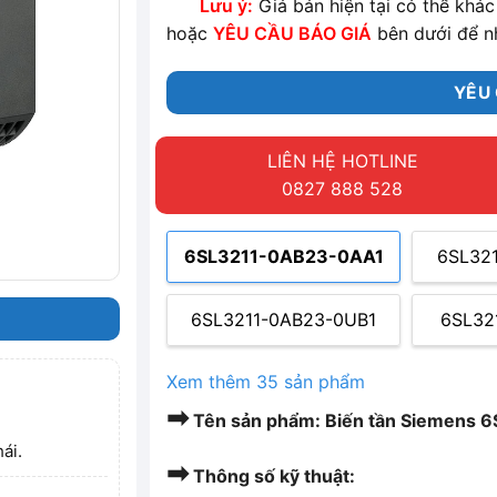
Lưu ý:
Giá bán hiện tại có thể khác 
hoặc
YÊU CẦU BÁO GIÁ
bên dưới để n
YÊU 
LIÊN HỆ HOTLINE
0827 888 528
6SL3211-0AB23-0AA1
6SL32
6SL3211-0AB23-0UB1
6SL32
Xem thêm 35 sản phẩm
➡
Tên sản phẩm: Biến tần Siemens
ái.
➡
Thông số kỹ thuật: