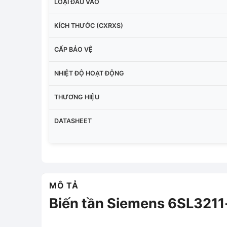
LOẠI ĐẦU VÀO
KÍCH THƯỚC (CXRXS)
CẤP BẢO VỆ
NHIỆT ĐỘ HOẠT ĐỘNG
THƯƠNG HIỆU
DATASHEET
MÔ TẢ
Biến tần Siemens 6SL321