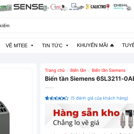
KHUYẾN MÃI 🔥
TUY
VỀ MTEE
TIN TỨC
Trang chủ
Biến tần
Biến tần Siemens
/
/
Biến tần Siemens 6SL3211-0
(
5
đánh giá của khách hàng)
4.4
5
trên
5 dựa
trên
đánh
giá