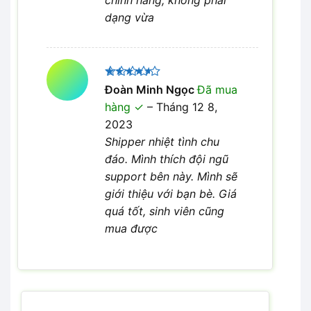
dạng vừa
Được
Đoàn Minh Ngọc
Đã mua
xếp hạng
hàng
–
Tháng 12 8,
4
5 sao
2023
Shipper nhiệt tình chu
đáo. Mình thích đội ngũ
support bên này. Mình sẽ
giới thiệu với bạn bè. Giá
quá tốt, sinh viên cũng
mua được