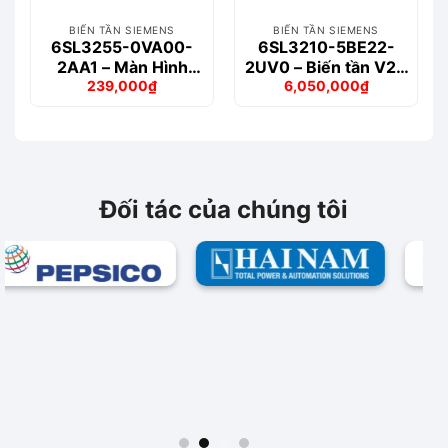
BIẾN TẦN SIEMENS
BIẾN TẦN SIEMENS
6SL3255-0VA00-
6SL3210-5BE22-
2AA1 – Màn Hình
2UV0 – Biến tần V20
239,000
₫
6,050,000
₫
BOP V20
3-phase 2.2kW
Giá
Giá
Giá
Giá
gốc
hiện
gốc
hiện
là:
tại
là:
tại
277,000₫.
là:
6,897,000₫.
là:
239,000₫.
6,050,000₫.
Đối tác của chúng tôi