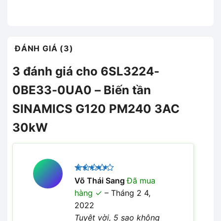
ĐÁNH GIÁ (3)
3 đánh giá cho
6SL3224-
0BE33-0UA0 – Biến tần
SINAMICS G120 PM240 3AC
30kW
Được
Võ Thái Sang
Đã mua
xếp hạng
hàng
–
Tháng 2 4,
4
5 sao
2022
Tuyệt vời, 5 sao không