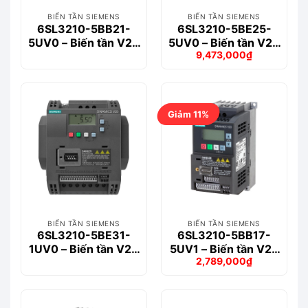
BIẾN TẦN SIEMENS
BIẾN TẦN SIEMENS
6SL3210-5BB21-
6SL3210-5BE25-
5UV0 – Biến tần V20
5UV0 – Biến tần V20
9,473,000
₫
1-phase 1.5kW
3-phase 5.5kW
Giá
Giá
gốc
hiện
là:
tại
10,893,000₫.
là:
9,473,000₫.
Giảm 11%
BIẾN TẦN SIEMENS
BIẾN TẦN SIEMENS
6SL3210-5BE31-
6SL3210-5BB17-
1UV0 – Biến tần V20
5UV1 – Biến tần V20
2,789,000
₫
3-phase 11kW
1-phase 0.75kW
Giá
Giá
gốc
hiện
là:
tại
3,151,000₫.
là:
2,789,000₫.