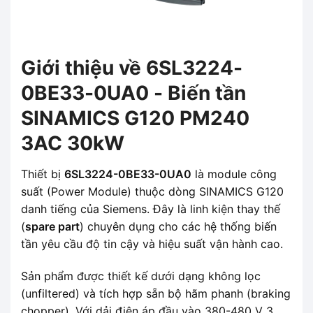
Giới thiệu về 6SL3224-
0BE33-0UA0 - Biến tần
SINAMICS G120 PM240
3AC 30kW
Thiết bị
6SL3224-0BE33-0UA0
là module công
suất (Power Module) thuộc dòng SINAMICS G120
danh tiếng của Siemens. Đây là linh kiện thay thế
(
spare part
) chuyên dụng cho các hệ thống biến
tần yêu cầu độ tin cậy và hiệu suất vận hành cao.
Sản phẩm được thiết kế dưới dạng không lọc
(unfiltered) và tích hợp sẵn bộ hãm phanh (braking
chopper). Với dải điện áp đầu vào 380-480 V 3