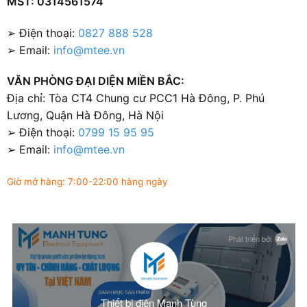
MST: 0314561574
➢ Điện thoại:
0827 888 528
➢ Email:
info@mtee.vn
VĂN PHÒNG ĐẠI DIỆN MIỀN BẮC:
Địa chỉ: Tòa CT4 Chung cư PCC1 Hà Đông, P. Phú
Lương, Quận Hà Đông, Hà Nội
➢ Điện thoại:
0799 15 95 95
➢ Email:
info@mtee.vn
Giờ mở hàng: 7:00-22:00 hàng ngày