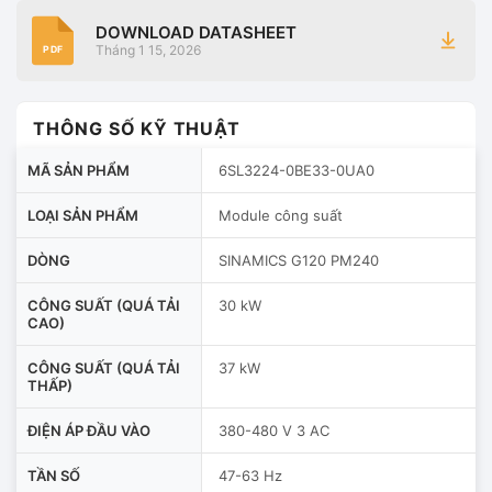
DOWNLOAD DATASHEET
Tháng 1 15, 2026
PDF
THÔNG SỐ KỸ THUẬT
MÃ SẢN PHẨM
6SL3224-0BE33-0UA0
LOẠI SẢN PHẨM
Module công suất
DÒNG
SINAMICS G120 PM240
CÔNG SUẤT (QUÁ TẢI
30 kW
CAO)
CÔNG SUẤT (QUÁ TẢI
37 kW
THẤP)
ĐIỆN ÁP ĐẦU VÀO
380-480 V 3 AC
TẦN SỐ
47-63 Hz