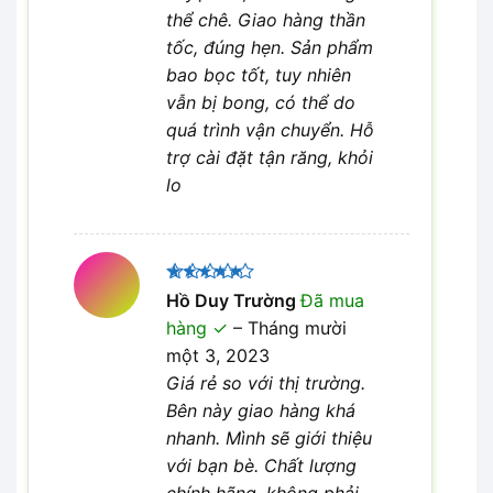
thể chê. Giao hàng thần
tốc, đúng hẹn. Sản phẩm
bao bọc tốt, tuy nhiên
vẫn bị bong, có thể do
quá trình vận chuyển. Hỗ
trợ cài đặt tận răng, khỏi
lo
Được xếp
Hồ Duy Trường
Đã mua
5
hạng
5
hàng
–
Tháng mười
sao
một 3, 2023
Giá rẻ so với thị trường.
Bên này giao hàng khá
nhanh. Mình sẽ giới thiệu
với bạn bè. Chất lượng
chính hãng, không phải