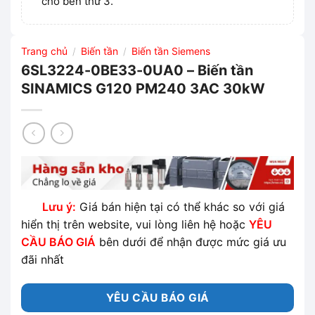
cho bên thứ 3.
Trang chủ
Biến tần
Biến tần Siemens
/
/
6SL3224-0BE33-0UA0 – Biến tần
SINAMICS G120 PM240 3AC 30kW
Lưu ý:
Giá bán hiện tại có thể khác so với giá
hiển thị trên website, vui lòng liên hệ hoặc
YÊU
CẦU BÁO GIÁ
bên dưới để nhận được mức giá ưu
đãi nhất
YÊU CẦU BÁO GIÁ