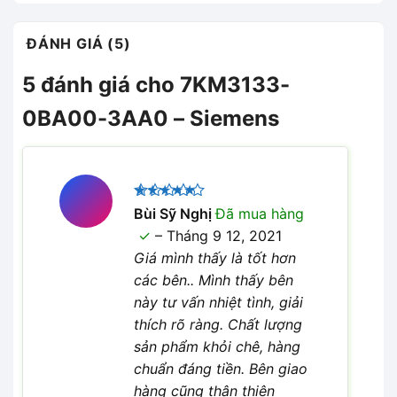
ĐÁNH GIÁ (5)
5 đánh giá cho
7KM3133-
0BA00-3AA0 – Siemens
Được xếp
Bùi Sỹ Nghị
Đã mua hàng
5
hạng
5
–
Tháng 9 12, 2021
sao
Giá mình thấy là tốt hơn
các bên.. Mình thấy bên
này tư vấn nhiệt tình, giải
thích rõ ràng. Chất lượng
sản phẩm khỏi chê, hàng
chuẩn đáng tiền. Bên giao
hàng cũng thân thiện