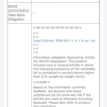
WEEE
(2012/19/EU)
–
Take-Back
Obligation
n nn nn nn nn nn nn nn nn nn n
n n
n n
Lead CAS-No. 7439-92-1 > 0, 1 % (w / w)
n n
n n
n n
Information obligation imposed by Article
33, REACH Regulation: This product
includes one or several articles in which
the following substance of the candidate
list is contained in concentrations higher
than 0,1% weight by weight (w/w):
n nLeadn n
Based on the information currently
available, we assume that these
substances do not pose any risk if the
articles are used as intended (including
disposal). Please also refer to product
documentation.