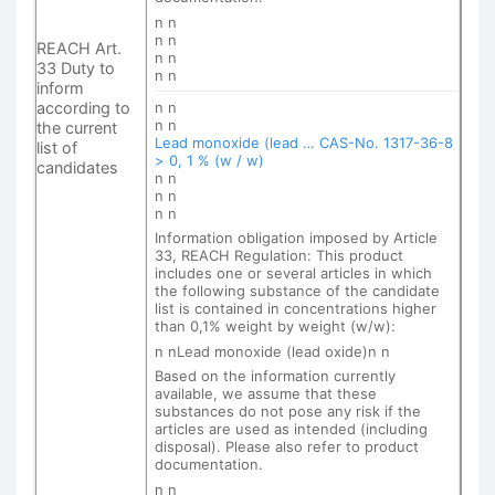
n n
n n
REACH Art.
n n
33 Duty to
n n
inform
according to
n n
n n
the current
Lead monoxide (lead … CAS-No. 1317-36-8
list of
> 0, 1 % (w / w)
candidates
n n
n n
n n
Information obligation imposed by Article
33, REACH Regulation: This product
includes one or several articles in which
the following substance of the candidate
list is contained in concentrations higher
than 0,1% weight by weight (w/w):
n nLead monoxide (lead oxide)n n
Based on the information currently
available, we assume that these
substances do not pose any risk if the
articles are used as intended (including
disposal). Please also refer to product
documentation.
n n