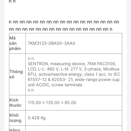
n n
n nn nn nn nn nn nn nn nn nn nn nn nn nn nn nn nn
nn nn nn nn nn nn nn nn nn nn nn nn nn nn nn n
Mã
sản
7KM3133-0BA00-3AA0
phẩm
n n
SENTRON, measuring device, 7KM PAC3100,
LCD, L-L: 480 V, L-N: 277 V, 3-phase, Modbus
Thông
RTU, active/reactive energy, class 1 acc. to IEC
số
61557-12 & 62053- 21, wide-range power sup.
unit AC/DC, screw terminals
n n
Kích
115.00 x 135.00 x 85.00
thước
Khối
0.428 Kg
lượng
Hãng