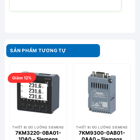
SẢN PHẨM TƯƠNG TỰ
Giảm 12%
THIẾT BỊ ĐO LƯỜNG SIEMENS
THIẾT BỊ ĐO LƯỜNG SIEMENS
7KM3220-0BA01-
7KM9300-0AB01-
1DA0 – Siemens
0AA0 – Siemens