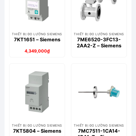
THIẾT BỊ ĐO LƯỜNG SIEMENS
THIẾT BỊ ĐO LƯỜNG SIEMENS
7KT1651 – Siemens
7ME6520-3FC13-
2AA2-Z – Siemens
4,349,000
₫
Giá
Giá
gốc
hiện
là:
tại
5,131,000₫.
là:
4,349,000₫.
THIẾT BỊ ĐO LƯỜNG SIEMENS
THIẾT BỊ ĐO LƯỜNG SIEMENS
7KT5804 – Siemens
7MC7511-1CA14-