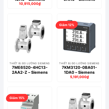
10,915,000
₫
Giá
Giá
gốc
hiện
là:
tại
12,443,000₫.
là:
10,915,000₫.
Giảm 12%
THIẾT BỊ ĐO LƯỜNG SIEMENS
THIẾT BỊ ĐO LƯỜNG SIEMENS
7ME6520-4HC13-
7KM3120-0BA01-
2AA2-Z – Siemens
1DA0 – Siemens
5,191,000
₫
Giá
Giá
gốc
hiện
là:
tại
5,917,000₫.
là:
5,191,000₫.
Giảm 15%