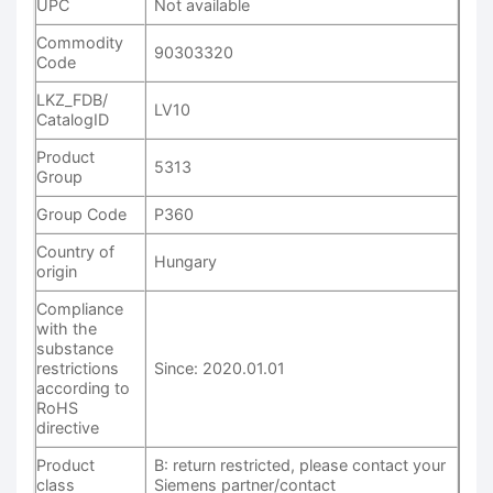
UPC
Not available
Commodity
90303320
Code
LKZ_FDB/
LV10
CatalogID
Product
5313
Group
Group Code
P360
Country of
Hungary
origin
Compliance
with the
substance
restrictions
Since: 2020.01.01
according to
RoHS
directive
Product
B: return restricted, please contact your
class
Siemens partner/contact