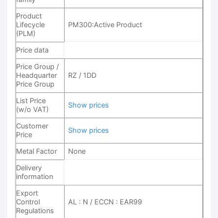
Product
Lifecycle
PM300:Active Product
(PLM)
Price data
Price Group /
Headquarter
RZ / 1DD
Price Group
List Price
Show prices
(w/o VAT)
Customer
Show prices
Price
Metal Factor
None
Delivery
information
Export
Control
AL : N / ECCN : EAR99
Regulations