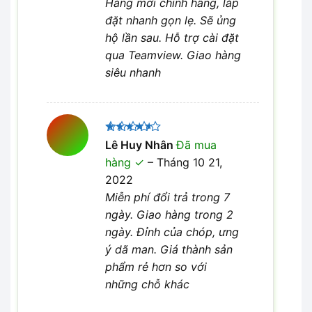
Hàng mới chính hãng, lắp
đặt nhanh gọn lẹ. Sẽ ủng
hộ lần sau. Hỗ trợ cài đặt
qua Teamview. Giao hàng
siêu nhanh
Được
Lê Huy Nhân
Đã mua
xếp hạng
hàng
–
Tháng 10 21,
4
5 sao
2022
Miễn phí đổi trả trong 7
ngày. Giao hàng trong 2
ngày. Đỉnh của chóp, ưng
ý dã man. Giá thành sản
phẩm rẻ hơn so với
những chỗ khác