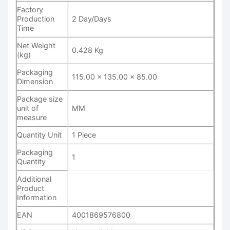
Factory
Production
2 Day/Days
Time
Net Weight
0.428 Kg
(kg)
Packaging
115.00 x 135.00 x 85.00
Dimension
Package size
unit of
MM
measure
Quantity Unit
1 Piece
Packaging
1
Quantity
Additional
Product
Information
EAN
4001869576800