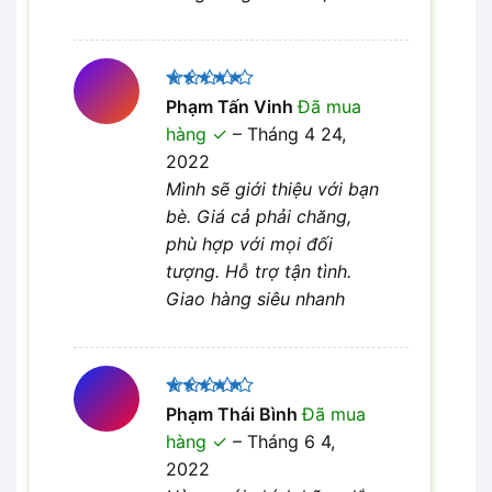
Được xếp
Phạm Tấn Vinh
Đã mua
5
hạng
5
hàng
–
Tháng 4 24,
sao
2022
Mình sẽ giới thiệu với bạn
bè. Giá cả phải chăng,
phù hợp với mọi đối
tượng. Hỗ trợ tận tình.
Giao hàng siêu nhanh
Được xếp
Phạm Thái Bình
Đã mua
5
hạng
5
hàng
–
Tháng 6 4,
sao
2022