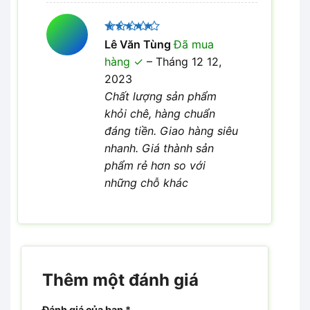
Được xếp
Lê Văn Tùng
Đã mua
5
hạng
5
hàng
–
Tháng 12 12,
sao
2023
Chất lượng sản phẩm
khỏi chê, hàng chuẩn
đáng tiền. Giao hàng siêu
nhanh. Giá thành sản
phẩm rẻ hơn so với
những chỗ khác
Thêm một đánh giá
Đánh giá của bạn
*