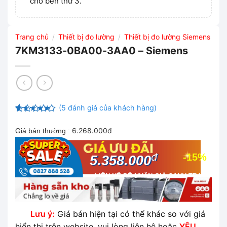
cho bên thứ 3.
Trang chủ
Thiết bị đo lường
Thiết bị đo lường Siemens
/
/
7KM3133-0BA00-3AA0 – Siemens
(
5
đánh giá của khách hàng)
4.8
5
trên 5
dựa trên
6.268.000đ
Giá bán thường :
đánh giá
đ
-15%
5.358.000
LIÊN HỆ ĐỂ NHẬN GIÁ CẠNH TRANH
NHẤT THỊ TRƯỜNG
Lưu ý:
Giá bán hiện tại có thể khác so với giá
hiển thị trên website, vui lòng liên hệ hoặc
YÊU