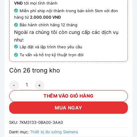
VNĐ
tới mọi tỉnh thành
Miễn phí ship nội thành trong bán kính 5km với đơn
hàng từ
2.000.000 VNĐ
Bảo hành chính hãng 12 tháng
Ngoài ra chúng tôi còn cung cấp các dịch vụ
như:
Lắp đặt và lập trình theo yêu cầu
Tư vấn và hỗ trợ kỹ thuật trọn đời
Còn 26 trong kho
7KM3133-0BA00-3AA0 - Siemens số lượng
THÊM VÀO GIỎ HÀNG
MUA NGAY
SKU:
7KM3133-0BA00-3AA0
Danh mục:
Thiết bị đo lường Siemens