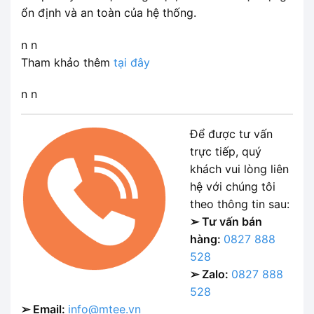
ổn định và an toàn của hệ thống.
n n
Tham khảo thêm
tại đây
n n
Để được tư vấn
trực tiếp, quý
khách vui lòng liên
hệ với chúng tôi
theo thông tin sau:
➢ Tư vấn bán
hàng:
0827 888
528
➢ Zalo:
0827 888
528
➢ Email:
info@mtee.vn