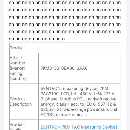
nn nn nn nn nn nn nn nn nn nn nn nn nn nn nn nn nn
nn nn nn nn nn nn nn nn nn nn nn nn nn nn nn nn nn
nn nn nn nn nn nn nn nn nn nn nn nn nn nn nn nn nn
nn nn nn nn nn nn nn nn nn nn nn nn nn nn nn nn nn
nn nn nn nn nn nn nn nn nn nn nn nn nn nn nn nn nn
nn nn nn nn nn nn nn nn n
Product
Article
Number
(Market
7KM3133-0BA00-3AA0
Facing
Number)
SENTRON, measuring device, 7KM
PAC3100, LCD, L-L: 480 V, L-N: 277 V,
Product
3-phase, Modbus RTU, active/reactive
Description
energy, class 1 acc. to IEC 61557-12 &
62053- 21, wide-range power sup. unit
AC/DC, screw terminals
Product
SENTRON 7KM PAC Measuring Devices
family