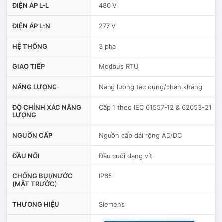
ĐIỆN ÁP L-L
480 V
ĐIỆN ÁP L-N
277 V
HỆ THỐNG
3 pha
GIAO TIẾP
Modbus RTU
NĂNG LƯỢNG
Năng lượng tác dụng/phản kháng
ĐỘ CHÍNH XÁC NĂNG
Cấp 1 theo IEC 61557-12 & 62053-21
LƯỢNG
NGUỒN CẤP
Nguồn cấp dải rộng AC/DC
ĐẦU NỐI
Đầu cuối dạng vít
CHỐNG BỤI/NƯỚC
IP65
(MẶT TRƯỚC)
THƯƠNG HIỆU
Siemens