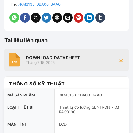
Thẻ:
7KM3133-0BA00-3AA0
Tài liệu liên quan
DOWNLOAD DATASHEET
Tháng 7 15, 2025
PDF
THÔNG SỐ KỸ THUẬT
MÃ SẢN PHẨM
7KM3133-0BA00-3AA0
LOẠI THIẾT BỊ
Thiết bị đo lường SENTRON 7KM
PAC3100
MÀN HÌNH
LCD