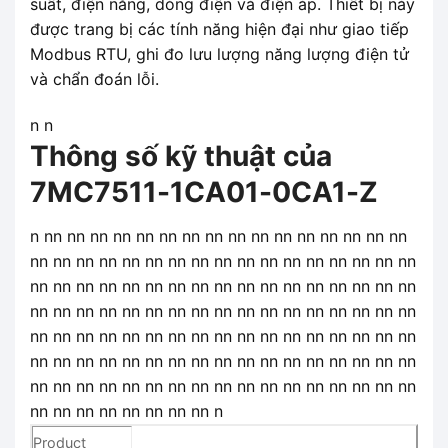
suất, điện năng, dòng điện và điện áp. Thiết bị này
được trang bị các tính năng hiện đại như giao tiếp
Modbus RTU, ghi đo lưu lượng năng lượng điện tử
và chẩn đoán lỗi.
n n
Thông số kỹ thuật của
7MC7511-1CA01-0CA1-Z
n nn nn nn nn nn nn nn nn nn nn nn nn nn nn nn nn
nn nn nn nn nn nn nn nn nn nn nn nn nn nn nn nn nn
nn nn nn nn nn nn nn nn nn nn nn nn nn nn nn nn nn
nn nn nn nn nn nn nn nn nn nn nn nn nn nn nn nn nn
nn nn nn nn nn nn nn nn nn nn nn nn nn nn nn nn nn
nn nn nn nn nn nn nn nn nn nn nn nn nn nn nn nn nn
nn nn nn nn nn nn nn nn nn nn nn nn nn nn nn nn nn
nn nn nn nn nn nn nn nn n
Product