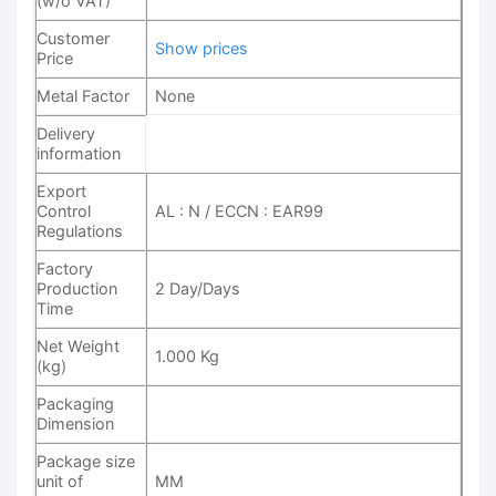
(w/o VAT)
Customer
Show prices
Price
Metal Factor
None
Delivery
information
Export
Control
AL : N / ECCN : EAR99
Regulations
Factory
Production
2 Day/Days
Time
Net Weight
1.000 Kg
(kg)
Packaging
Dimension
Package size
unit of
MM