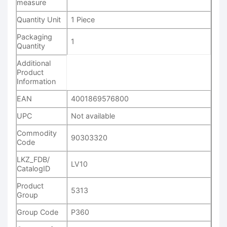
measure
Quantity Unit
1 Piece
Packaging
1
Quantity
Additional
Product
Information
EAN
4001869576800
UPC
Not available
Commodity
90303320
Code
LKZ_FDB/
LV10
CatalogID
Product
5313
Group
Group Code
P360