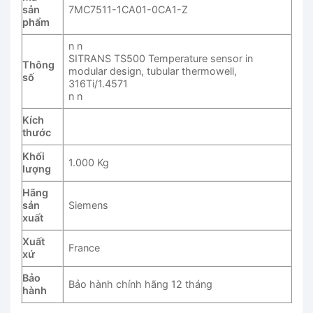
sản
7MC7511-1CA01-0CA1-Z
phẩm
n n
SITRANS TS500 Temperature sensor in
Thông
modular design, tubular thermowell,
số
316Ti/1.4571
n n
Kích
thước
Khối
1.000 Kg
lượng
Hãng
sản
Siemens
xuất
Xuất
France
xứ
Bảo
Bảo hành chính hãng 12 tháng
hành