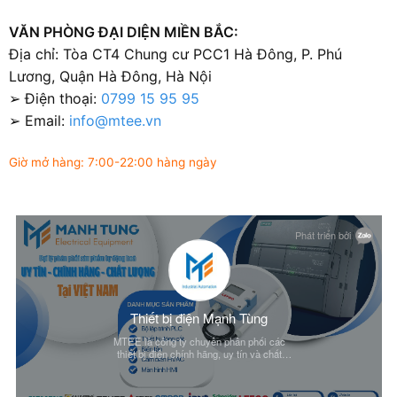
VĂN PHÒNG ĐẠI DIỆN MIỀN BẮC:
Địa chỉ: Tòa CT4 Chung cư PCC1 Hà Đông, P. Phú
Lương, Quận Hà Đông, Hà Nội
➢ Điện thoại:
0799 15 95 95
➢ Email:
info@mtee.vn
Giờ mở hàng: 7:00-22:00 hàng ngày