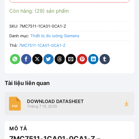
Còn hàng: (29) sản phẩm
SKU:
7MC7511-1CA01-0CA1-Z
Danh mục:
Thiết bị đo lường Siemens
Thẻ:
7MC7511-1CA01-0CA1-Z
Tài liệu liên quan
DOWNLOAD DATASHEET
Tháng 7 15, 2025
PDF
MÔ TẢ
7MC7511-1CA01-0CA1-Z –