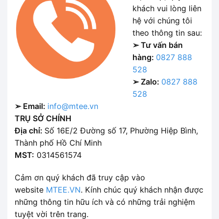
khách vui lòng liên
hệ với chúng tôi
theo thông tin sau:
➢ Tư vấn bán
hàng:
0827 888
528
➢ Zalo:
0827 888
528
➢ Email:
info@mtee.vn
TRỤ SỞ CHÍNH
Địa chỉ:
Số 16E/2 Đường số 17, Phường Hiệp Bình,
Thành phố Hồ Chí Minh
MST:
0314561574
Cảm ơn quý khách đã truy cập vào
website
MTEE.VN
. Kính chúc quý khách nhận được
những thông tin hữu ích và có những trải nghiệm
tuyệt vời trên trang.