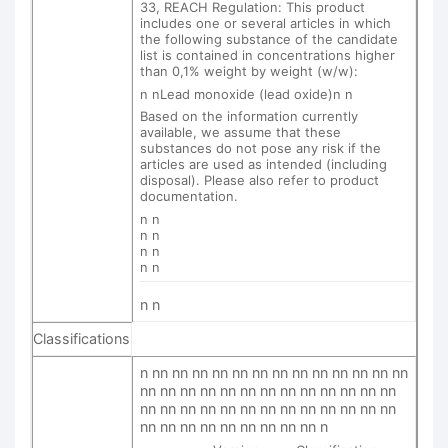
33, REACH Regulation: This product
includes one or several articles in which
the following substance of the candidate
list is contained in concentrations higher
than 0,1% weight by weight (w/w):
n nLead monoxide (lead oxide)n n
Based on the information currently
available, we assume that these
substances do not pose any risk if the
articles are used as intended (including
disposal). Please also refer to product
documentation.
n n
n n
n n
n n
n n
Classifications
n nn nn nn nn nn nn nn nn nn nn nn nn nn
nn nn nn nn nn nn nn nn nn nn nn nn nn
nn nn nn nn nn nn nn nn nn nn nn nn nn
nn nn nn nn nn nn nn nn nn n