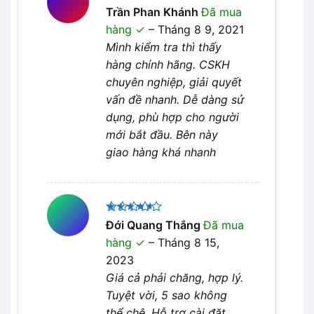
Được xếp
Trần Phan Khánh
Đã mua
5
hạng
5
hàng
–
Tháng 8 9, 2021
sao
Mình kiểm tra thì thấy
hàng chính hãng. CSKH
chuyên nghiệp, giải quyết
vấn đề nhanh. Dễ dàng sử
dụng, phù hợp cho người
mới bắt đầu. Bên này
giao hàng khá nhanh
Được
Đới Quang Thắng
Đã mua
xếp hạng
hàng
–
Tháng 8 15,
4
5 sao
2023
Giá cả phải chăng, hợp lý.
Tuyệt vời, 5 sao không
thể chê. Hỗ trợ cài đặt