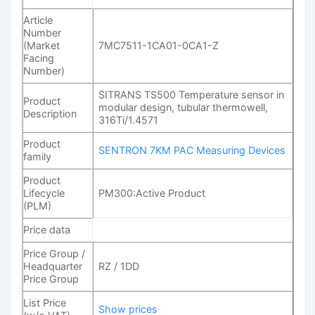
Article
Number
(Market
7MC7511-1CA01-0CA1-Z
Facing
Number)
SITRANS TS500 Temperature sensor in
Product
modular design, tubular thermowell,
Description
316Ti/1.4571
Product
SENTRON 7KM PAC Measuring Devices
family
Product
Lifecycle
PM300:Active Product
(PLM)
Price data
Price Group /
Headquarter
RZ / 1DD
Price Group
List Price
Show prices