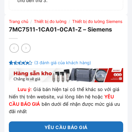
cho bên thứ 3.
Trang chủ
Thiết bị đo lường
Thiết bị đo lường Siemens
/
/
7MC7511-1CA01-0CA1-Z – Siemens
(
3
đánh giá của khách hàng)
4.33
3
trên
5 dựa
trên
đánh
giá
Lưu ý:
Giá bán hiện tại có thể khác so với giá
hiển thị trên website, vui lòng liên hệ hoặc
YÊU
CẦU BÁO GIÁ
bên dưới để nhận được mức giá ưu
đãi nhất
YÊU CẦU BÁO GIÁ