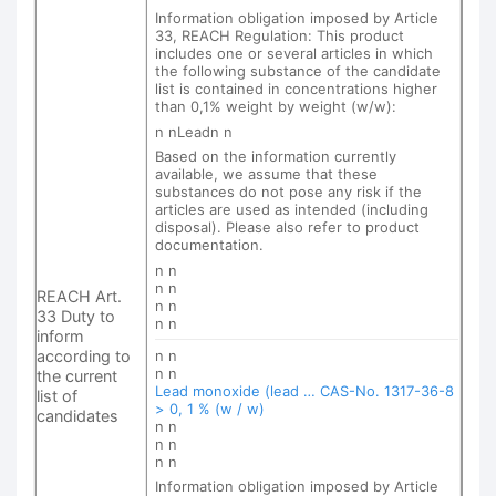
Information obligation imposed by Article
33, REACH Regulation: This product
includes one or several articles in which
the following substance of the candidate
list is contained in concentrations higher
than 0,1% weight by weight (w/w):
n nLeadn n
Based on the information currently
available, we assume that these
substances do not pose any risk if the
articles are used as intended (including
disposal). Please also refer to product
documentation.
n n
n n
REACH Art.
n n
33 Duty to
n n
inform
according to
n n
n n
the current
Lead monoxide (lead … CAS-No. 1317-36-8
list of
> 0, 1 % (w / w)
candidates
n n
n n
n n
Information obligation imposed by Article