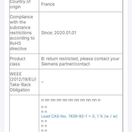
Country of
France
origin
Compliance
with the
substance
restrictions
Since: 2020.01.01
according to
RoHS
directive
Product
B: return restricted, please contact your
class
Siemens partner/contact
WEEE
(2012/19/EU)
–
Take-Back
Obligation
n nn nn nn nn nn nn nn nn nn n
n n
n n
Lead CAS-No. 7439-92-1 > 0, 1 % (w / w)
n n
n n
n n