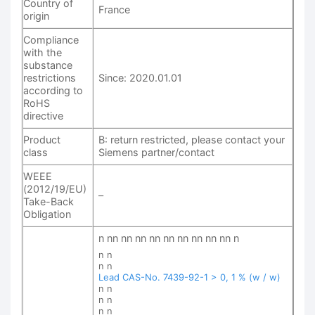
Country of
France
origin
Compliance
with the
substance
restrictions
Since: 2020.01.01
according to
RoHS
directive
Product
B: return restricted, please contact your
class
Siemens partner/contact
WEEE
(2012/19/EU)
–
Take-Back
Obligation
n nn nn nn nn nn nn nn nn nn n
n n
n n
Lead CAS-No. 7439-92-1 > 0, 1 % (w / w)
n n
n n
n n