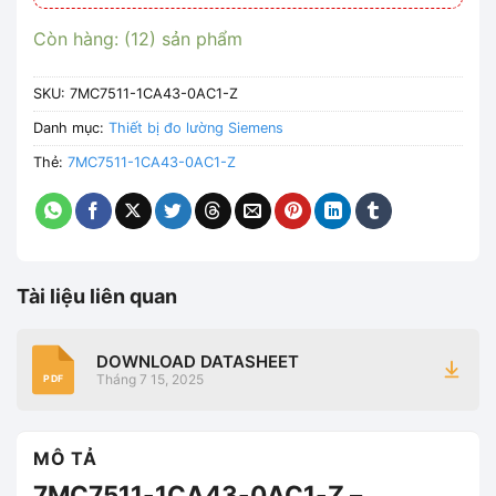
Còn hàng: (12) sản phẩm
SKU:
7MC7511-1CA43-0AC1-Z
Danh mục:
Thiết bị đo lường Siemens
Thẻ:
7MC7511-1CA43-0AC1-Z
Tài liệu liên quan
DOWNLOAD DATASHEET
Tháng 7 15, 2025
PDF
MÔ TẢ
7MC7511-1CA43-0AC1-Z –