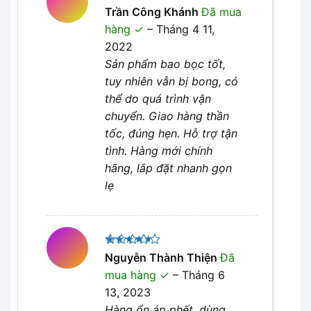
Được
Trần Công Khánh
Đã mua
xếp hạng
hàng
–
Tháng 4 11,
4
5 sao
2022
Sản phẩm bao bọc tốt,
tuy nhiên vẫn bị bong, có
thể do quá trình vận
chuyển. Giao hàng thần
tốc, đúng hẹn. Hỗ trợ tận
tình. Hàng mới chính
hãng, lắp đặt nhanh gọn
lẹ
Được
Nguyễn Thành Thiện
Đã
xếp hạng
mua hàng
–
Tháng 6
4
5 sao
13, 2023
Hàng ổn áp phết, dùng