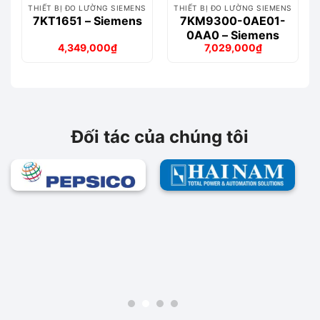
THIẾT BỊ ĐO LƯỜNG SIEMENS
THIẾT BỊ ĐO LƯỜNG SIEMENS
7KT1651 – Siemens
7KM9300-0AE01-
0AA0 – Siemens
4,349,000
₫
7,029,000
₫
Giá
Giá
Giá
Giá
gốc
hiện
gốc
hiện
là:
tại
là:
tại
5,131,000₫.
là:
8,434,000₫.
là:
4,349,000₫.
7,029,000₫.
Đối tác của chúng tôi