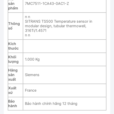
sản
7MC7511-1CA43-0AC1-Z
phẩm
n n
SITRANS TS500 Temperature sensor in
Thông
modular design, tubular thermowell,
số
316Ti/1.4571
n n
Kích
thước
Khối
1.000 Kg
lượng
Hãng
sản
Siemens
xuất
Xuất
France
xứ
Bảo
Bảo hành chính hãng 12 tháng
hành