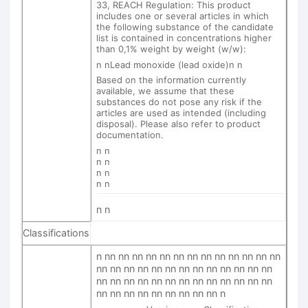
33, REACH Regulation: This product
includes one or several articles in which
the following substance of the candidate
list is contained in concentrations higher
than 0,1% weight by weight (w/w):
n nLead monoxide (lead oxide)n n
Based on the information currently
available, we assume that these
substances do not pose any risk if the
articles are used as intended (including
disposal). Please also refer to product
documentation.
n n
n n
n n
n n
n n
Classifications
n nn nn nn nn nn nn nn nn nn nn nn nn nn
nn nn nn nn nn nn nn nn nn nn nn nn nn
nn nn nn nn nn nn nn nn nn nn nn nn nn
nn nn nn nn nn nn nn nn nn n