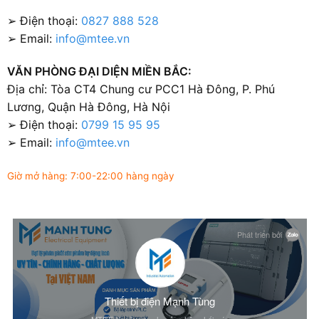
➢ Điện thoại:
0827 888 528
➢ Email:
info@mtee.vn
VĂN PHÒNG ĐẠI DIỆN MIỀN BẮC:
Địa chỉ: Tòa CT4 Chung cư PCC1 Hà Đông, P. Phú
Lương, Quận Hà Đông, Hà Nội
➢ Điện thoại:
0799 15 95 95
➢ Email:
info@mtee.vn
Giờ mở hàng: 7:00-22:00 hàng ngày