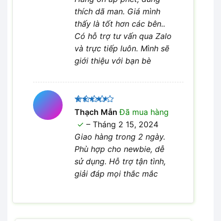
thích dã man. Giá mình
thấy là tốt hơn các bên..
Có hỗ trợ tư vấn qua Zalo
và trực tiếp luôn. Mình sẽ
giới thiệu với bạn bè
Được
Thạch Mẫn
Đã mua hàng
xếp hạng
–
Tháng 2 15, 2024
4
5 sao
Giao hàng trong 2 ngày.
Phù hợp cho newbie, dễ
sử dụng. Hỗ trợ tận tình,
giải đáp mọi thắc mắc