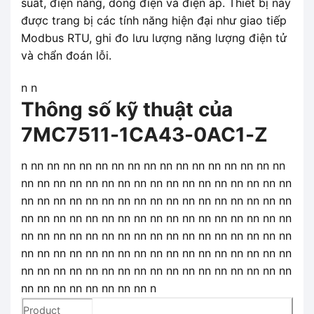
suất, điện năng, dòng điện và điện áp. Thiết bị này
được trang bị các tính năng hiện đại như giao tiếp
Modbus RTU, ghi đo lưu lượng năng lượng điện tử
và chẩn đoán lỗi.
n n
Thông số kỹ thuật của
7MC7511-1CA43-0AC1-Z
n nn nn nn nn nn nn nn nn nn nn nn nn nn nn nn nn
nn nn nn nn nn nn nn nn nn nn nn nn nn nn nn nn nn
nn nn nn nn nn nn nn nn nn nn nn nn nn nn nn nn nn
nn nn nn nn nn nn nn nn nn nn nn nn nn nn nn nn nn
nn nn nn nn nn nn nn nn nn nn nn nn nn nn nn nn nn
nn nn nn nn nn nn nn nn nn nn nn nn nn nn nn nn nn
nn nn nn nn nn nn nn nn nn nn nn nn nn nn nn nn nn
nn nn nn nn nn nn nn nn n
Product