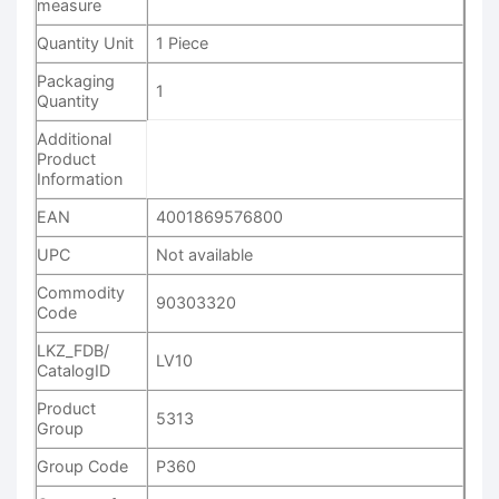
measure
Quantity Unit
1 Piece
Packaging
1
Quantity
Additional
Product
Information
EAN
4001869576800
UPC
Not available
Commodity
90303320
Code
LKZ_FDB/
LV10
CatalogID
Product
5313
Group
Group Code
P360