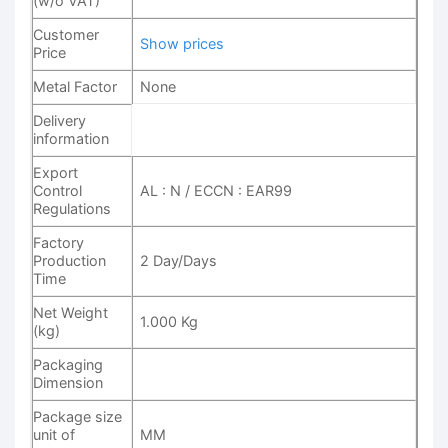
(w/o VAT)
Customer
Show prices
Price
Metal Factor
None
Delivery
information
Export
Control
AL : N / ECCN : EAR99
Regulations
Factory
Production
2 Day/Days
Time
Net Weight
1.000 Kg
(kg)
Packaging
Dimension
Package size
unit of
MM