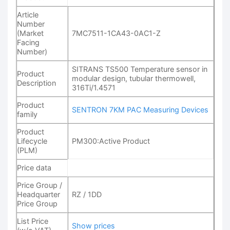
Article
Number
(Market
7MC7511-1CA43-0AC1-Z
Facing
Number)
SITRANS TS500 Temperature sensor in
Product
modular design, tubular thermowell,
Description
316Ti/1.4571
Product
SENTRON 7KM PAC Measuring Devices
family
Product
Lifecycle
PM300:Active Product
(PLM)
Price data
Price Group /
Headquarter
RZ / 1DD
Price Group
List Price
Show prices