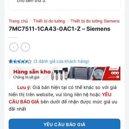
cho bên thứ 3.
Trang chủ
Thiết bị đo lường
Thiết bị đo lường Siemens
/
/
7MC7511-1CA43-0AC1-Z – Siemens
(
3
đánh giá của khách hàng)
4
3
trên 5
dựa trên
đánh giá
Lưu ý:
Giá bán hiện tại có thể khác so với giá
hiển thị trên website, vui lòng liên hệ hoặc
YÊU
CẦU BÁO GIÁ
bên dưới để nhận được mức giá ưu
đãi nhất
YÊU CẦU BÁO GIÁ