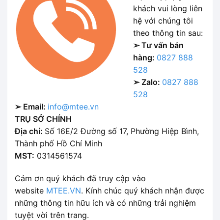
khách vui lòng liên
hệ với chúng tôi
theo thông tin sau:
➢ Tư vấn bán
hàng:
0827 888
528
➢ Zalo:
0827 888
528
➢ Email:
info@mtee.vn
TRỤ SỞ CHÍNH
Địa chỉ:
Số 16E/2 Đường số 17, Phường Hiệp Bình,
Thành phố Hồ Chí Minh
MST:
0314561574
Cảm ơn quý khách đã truy cập vào
website
MTEE.VN
. Kính chúc quý khách nhận được
những thông tin hữu ích và có những trải nghiệm
tuyệt vời trên trang.