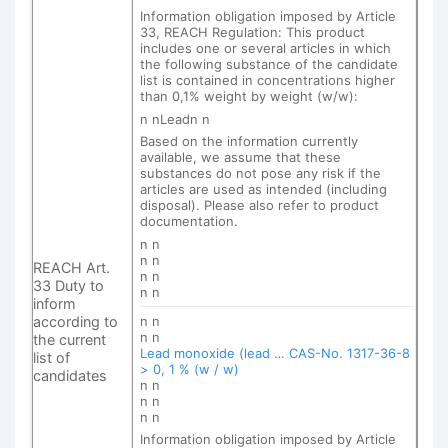
Information obligation imposed by Article
33, REACH Regulation: This product
includes one or several articles in which
the following substance of the candidate
list is contained in concentrations higher
than 0,1% weight by weight (w/w):
n nLeadn n
Based on the information currently
available, we assume that these
substances do not pose any risk if the
articles are used as intended (including
disposal). Please also refer to product
documentation.
n n
n n
REACH Art.
n n
33 Duty to
n n
inform
according to
n n
n n
the current
Lead monoxide (lead … CAS-No. 1317-36-8
list of
> 0, 1 % (w / w)
candidates
n n
n n
n n
Information obligation imposed by Article