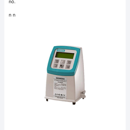
nó.
n n