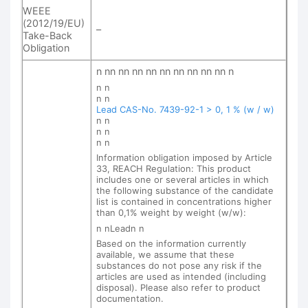
WEEE
(2012/19/EU)
–
Take-Back
Obligation
n nn nn nn nn nn nn nn nn nn n
n n
n n
Lead CAS-No. 7439-92-1 > 0, 1 % (w / w)
n n
n n
n n
Information obligation imposed by Article
33, REACH Regulation: This product
includes one or several articles in which
the following substance of the candidate
list is contained in concentrations higher
than 0,1% weight by weight (w/w):
n nLeadn n
Based on the information currently
available, we assume that these
substances do not pose any risk if the
articles are used as intended (including
disposal). Please also refer to product
documentation.