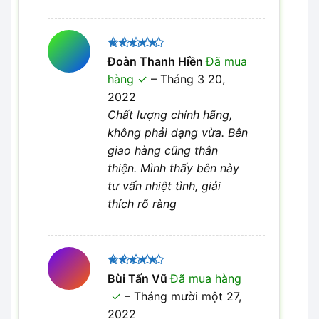
Được xếp
Đoàn Thanh Hiền
Đã mua
5
hạng
5
hàng
–
Tháng 3 20,
sao
2022
Chất lượng chính hãng,
không phải dạng vừa. Bên
giao hàng cũng thân
thiện. Mình thấy bên này
tư vấn nhiệt tình, giải
thích rõ ràng
Được xếp
Bùi Tấn Vũ
Đã mua hàng
5
hạng
5
–
Tháng mười một 27,
sao
2022