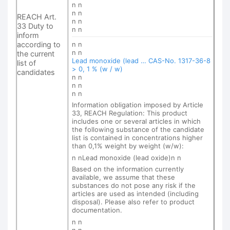
n n
n n
REACH Art.
n n
33 Duty to
n n
inform
according to
n n
n n
the current
Lead monoxide (lead … CAS-No. 1317-36-8
list of
> 0, 1 % (w / w)
candidates
n n
n n
n n
Information obligation imposed by Article
33, REACH Regulation: This product
includes one or several articles in which
the following substance of the candidate
list is contained in concentrations higher
than 0,1% weight by weight (w/w):
n nLead monoxide (lead oxide)n n
Based on the information currently
available, we assume that these
substances do not pose any risk if the
articles are used as intended (including
disposal). Please also refer to product
documentation.
n n
n n