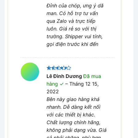
Đỉnh của chóp, ưng ý dã
man. Có hỗ trợ tư vấn
qua Zalo và trực tiếp
luôn. Giá rẻ so với thị
trường. Shipper vui tính,
gọi điện trước khi đến
Được
Lê Đình Dương
Đã mua
xếp hạng
hàng
–
Tháng 12 15,
4
5 sao
2022
Bên này giao hàng khá
nhanh. Dễ dàng kết nối
với các thiết bị khác.
Chất lượng chính hãng,
không phải dạng vừa. Giá
cả phải chăng, phù hợp