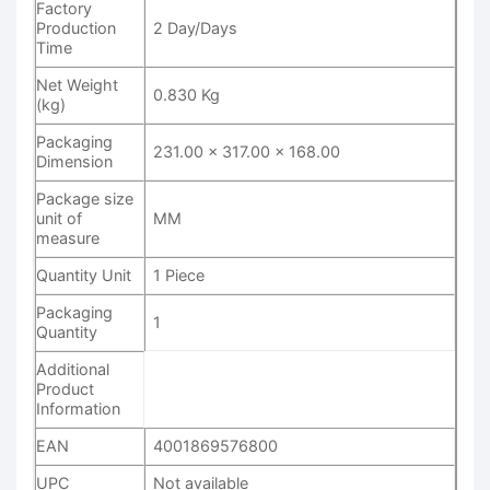
Factory
Production
2 Day/Days
Time
Net Weight
0.830 Kg
(kg)
Packaging
231.00 x 317.00 x 168.00
Dimension
Package size
unit of
MM
measure
Quantity Unit
1 Piece
Packaging
1
Quantity
Additional
Product
Information
EAN
4001869576800
UPC
Not available