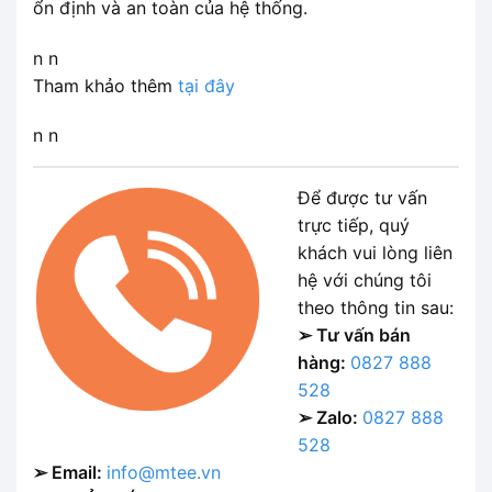
ổn định và an toàn của hệ thống.
n n
Tham khảo thêm
tại đây
n n
Để được tư vấn
trực tiếp, quý
khách vui lòng liên
hệ với chúng tôi
theo thông tin sau:
➢ Tư vấn bán
hàng:
0827 888
528
➢ Zalo:
0827 888
528
➢ Email:
info@mtee.vn