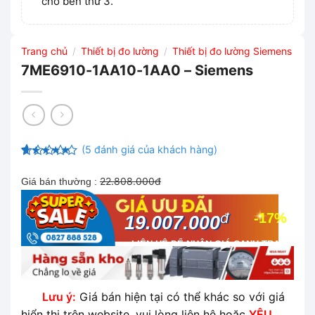
cho bên thứ 3.
Trang chủ
Thiết bị đo lường
Thiết bị đo lường Siemens
/
/
7ME6910-1AA10-1AA0 – Siemens
(
5
đánh giá của khách hàng)
4.4
5
trên
5 dựa
22.808.000đ
Giá bán thường :
trên
đánh
giá
đ
-17%
19.007.000
LIÊN HỆ ĐỂ NHẬN GIÁ CẠNH TRANH
NHẤT THỊ TRƯỜNG
Lưu ý:
Giá bán hiện tại có thể khác so với giá
hiển thị trên website, vui lòng liên hệ hoặc
YÊU