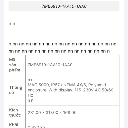
7ME6910-1AA10-1AA0
n n
n nn nn nn nn nn nn nn nn nn nn nn nn nn nn nn nn
nn nn nn nn nn nn nn nn nn nn nn nn nn nn nn n
Mã
sản
7ME6910-1AA10-1AA0
phẩm
n n
MAG 5000, IP67 / NEMA 4X/6, Polyamid
Thông
enclosure, With display, 115-230V AC 50/60
số
Hz
n n
Kích
231.00 x 317.00 x 168.00
thước
Khối
0.830 Kg