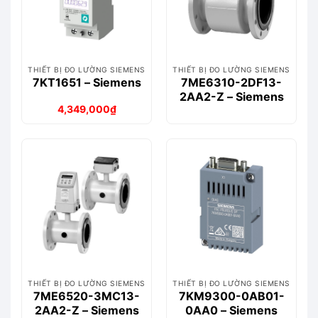
THIẾT BỊ ĐO LƯỜNG SIEMENS
THIẾT BỊ ĐO LƯỜNG SIEMENS
7KT1651 – Siemens
7ME6310-2DF13-
2AA2-Z – Siemens
4,349,000
₫
Giá
Giá
gốc
hiện
là:
tại
5,131,000₫.
là:
4,349,000₫.
THIẾT BỊ ĐO LƯỜNG SIEMENS
THIẾT BỊ ĐO LƯỜNG SIEMENS
7ME6520-3MC13-
7KM9300-0AB01-
2AA2-Z – Siemens
0AA0 – Siemens