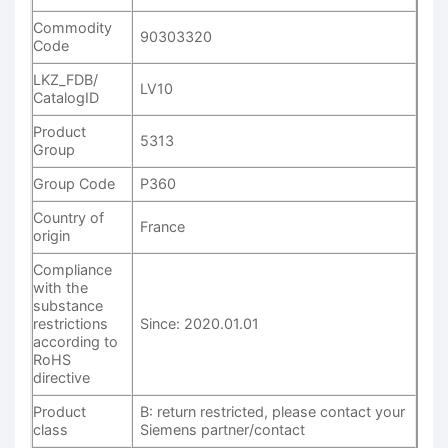
Commodity
90303320
Code
LKZ_FDB/
LV10
CatalogID
Product
5313
Group
Group Code
P360
Country of
France
origin
Compliance
with the
substance
restrictions
Since: 2020.01.01
according to
RoHS
directive
Product
B: return restricted, please contact your
class
Siemens partner/contact