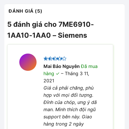
ĐÁNH GIÁ (5)
5 đánh giá cho
7ME6910-
1AA10-1AA0 – Siemens
Được
Mai Bảo Nguyên
Đã mua
xếp hạng
hàng
–
Tháng 3 11,
4
5 sao
2021
Giá cả phải chăng, phù
hợp với mọi đối tượng.
Đỉnh của chóp, ưng ý dã
man. Mình thích đội ngũ
support bên này. Giao
hàng trong 2 ngày