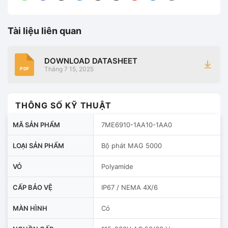
Tài liệu liên quan
DOWNLOAD DATASHEET
Tháng 7 15, 2025
PDF
THÔNG SỐ KỸ THUẬT
MÃ SẢN PHẨM
7ME6910-1AA10-1AA0
LOẠI SẢN PHẨM
Bộ phát MAG 5000
VỎ
Polyamide
CẤP BẢO VỆ
IP67 / NEMA 4X/6
MÀN HÌNH
Có