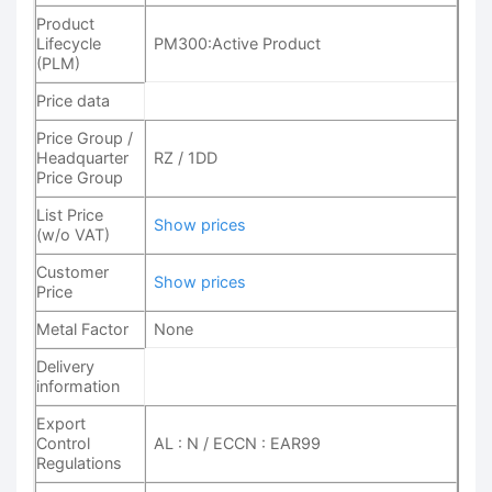
Product
Lifecycle
PM300:Active Product
(PLM)
Price data
Price Group /
Headquarter
RZ / 1DD
Price Group
List Price
Show prices
(w/o VAT)
Customer
Show prices
Price
Metal Factor
None
Delivery
information
Export
Control
AL : N / ECCN : EAR99
Regulations