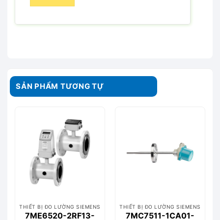
SẢN PHẨM TƯƠNG TỰ
THIẾT BỊ ĐO LƯỜNG SIEMENS
THIẾT BỊ ĐO LƯỜNG SIEMENS
7ME6520-2RF13-
7MC7511-1CA01-