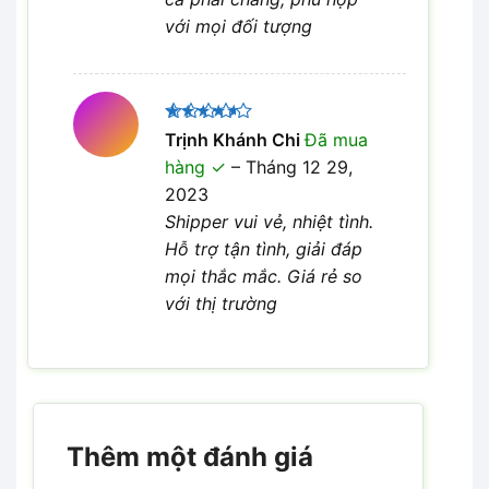
với mọi đối tượng
Được
Trịnh Khánh Chi
Đã mua
xếp hạng
hàng
–
Tháng 12 29,
4
5 sao
2023
Shipper vui vẻ, nhiệt tình.
Hỗ trợ tận tình, giải đáp
mọi thắc mắc. Giá rẻ so
với thị trường
Thêm một đánh giá