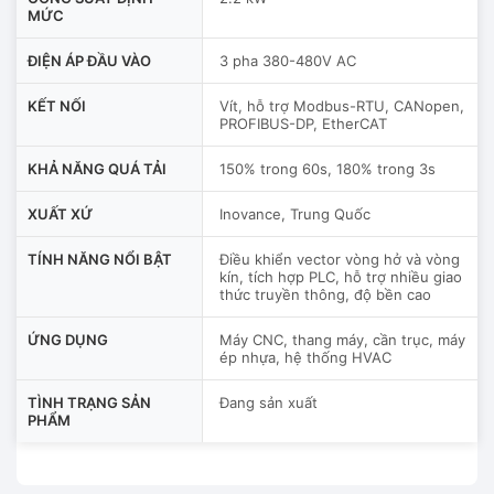
MỨC
ĐIỆN ÁP ĐẦU VÀO
3 pha 380-480V AC
KẾT NỐI
Vít, hỗ trợ Modbus-RTU, CANopen,
PROFIBUS-DP, EtherCAT
KHẢ NĂNG QUÁ TẢI
150% trong 60s, 180% trong 3s
XUẤT XỨ
Inovance, Trung Quốc
TÍNH NĂNG NỔI BẬT
Điều khiển vector vòng hở và vòng
kín, tích hợp PLC, hỗ trợ nhiều giao
thức truyền thông, độ bền cao
ỨNG DỤNG
Máy CNC, thang máy, cần trục, máy
ép nhựa, hệ thống HVAC
TÌNH TRẠNG SẢN
Đang sản xuất
PHẨM