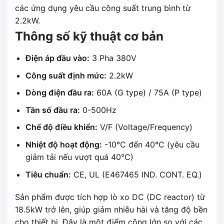
các ứng dụng yêu cầu công suất trung bình từ
2.2kW.
Thông số kỹ thuật cơ bản
Điện áp đầu vào:
3 Pha 380V
Công suất định mức:
2.2kW
Dòng điện đầu ra:
60A (G type) / 75A (P type)
Tần số đầu ra:
0-500Hz
Chế độ điều khiển:
V/F (Voltage/Frequency)
Nhiệt độ hoạt động:
-10°C đến 40°C (yêu cầu
giảm tải nếu vượt quá 40°C)
Tiêu chuẩn:
CE, UL (E467465 IND. CONT. EQ.)
Sản phẩm được tích hợp lò xo DC (DC reactor) từ
18.5kW trở lên, giúp giảm nhiễu hài và tăng độ bền
cho thiết bị. Đây là một điểm cộng lớn so với các