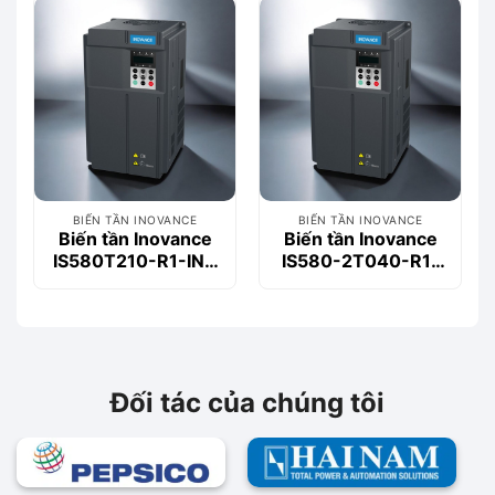
42,473,000₫.
là:
39,499,000₫.
BIẾN TẦN INOVANCE
BIẾN TẦN INOVANCE
Biến tần Inovance
Biến tần Inovance
IS580T210-R1-INT
IS580-2T040-R1-
110kW 3 Pha 380V
INT 30kW 3 Pha
380V
Đối tác của chúng tôi