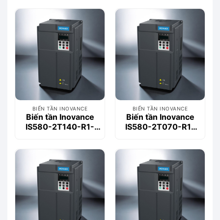
BIẾN TẦN INOVANCE
BIẾN TẦN INOVANCE
Biến tần Inovance
Biến tần Inovance
IS580-2T140-R1-
IS580-2T070-R1-
INT 90kW 3 Pha
INT 45kW 3 Pha
380V
380V