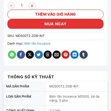
Biến tần Inovance MD500T2.2GB-INT 2.2kW 3 Pha 380V số
THÊM VÀO GIỎ HÀNG
MUA NGAY
SKU:
MD500T2.2GB-INT
Danh mục:
Biến tần Inovance
THÔNG SỐ KỸ THUẬT
MÃ SẢN PHẨM
MD500T2.2GB-INT
LOẠI SẢN PHẨM
Biến tần Inovance MD500, tải đa
năng, 3 pha
CÔNG SUẤT ĐỊNH
2.2 kW