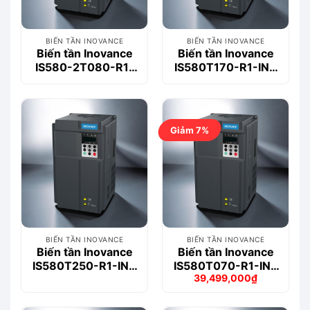
BIẾN TẦN INOVANCE
BIẾN TẦN INOVANCE
Biến tần Inovance
Biến tần Inovance
IS580-2T080-R1-
IS580T170-R1-INT
INT 55kW 3 Pha
90kW 3 Pha 380V
380V
Giảm 7%
BIẾN TẦN INOVANCE
BIẾN TẦN INOVANCE
Biến tần Inovance
Biến tần Inovance
IS580T250-R1-INT
IS580T070-R1-INT
39,499,000
₫
132kW 3 Pha 380V
37kW 3 Pha 380V
Giá
Giá
gốc
hiện
là:
tại