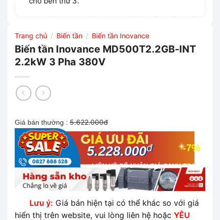
cho bên thứ 3.
Trang chủ
Biến tần
Biến tần Inovance
/
/
Biến tần Inovance MD500T2.2GB-INT
2.2kW 3 Pha 380V
5.622.000đ
Giá bán thường :
đ
-7%
5.228.000
LIÊN HỆ ĐỂ NHẬN GIÁ CẠNH TRANH
NHẤT THỊ TRƯỜNG
Lưu ý:
Giá bán hiện tại có thể khác so với giá
hiển thị trên website, vui lòng liên hệ hoặc
YÊU