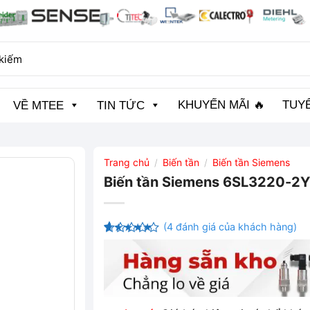
KHUYẾN MÃI 🔥
TUY
VỀ MTEE
TIN TỨC
Trang chủ
Biến tần
Biến tần Siemens
/
/
Biến tần Siemens 6SL3220-
(
4
đánh giá của khách hàng)
4.75
4
trên
5 dựa trên
đánh giá