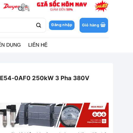
Đăng nhập
Giỏ hàng
ỂN DỤNG
LIÊN HỆ
2YE54-0AF0 250kW 3 Pha 380V