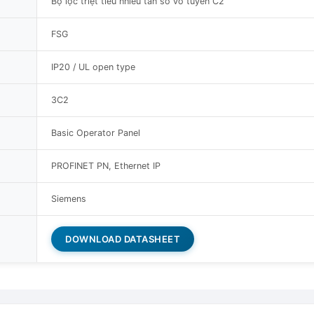
Bộ lọc triệt tiêu nhiễu tần số vô tuyến C2
FSG
IP20 / UL open type
3C2
Basic Operator Panel
PROFINET PN, Ethernet IP
Siemens
DOWNLOAD DATASHEET