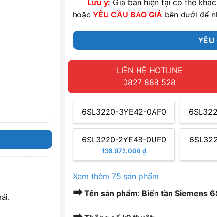
Lưu ý:
Giá bán hiện tại có thể khác 
hoặc
YÊU CẦU BÁO GIÁ
bên dưới để n
YÊU 
LIÊN HỆ HOTLINE
0827 888 528
6SL3220-3YE42-0AF0
6SL322
6SL3220-2YE48-0UF0
6SL32
136.972.000 ₫
Xem thêm 75 sản phẩm
➡
Tên sản phẩm: Biến tần Siemens
ái.
➡