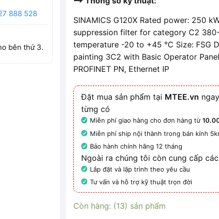
Thông số kỹ thuật:
27 888 528
SINAMICS G120X Rated power: 250 kW 
suppression filter for category C2 3
temperature -20 to +45 °C Size: FSG D
ho bên thứ 3.
painting 3C2 with Basic Operator Panel
PROFINET PN, Ethernet IP
Đặt mua sản phẩm tại
MTEE.vn
ngay
từng có
Miễn phí giao hàng cho đơn hàng từ
10.0
Miễn phí ship nội thành trong bán kính 5
Bảo hành chính hãng 12 tháng
Ngoài ra chúng tôi còn cung cấp các
Lắp đặt và lập trình theo yêu cầu
Tư vấn và hỗ trợ kỹ thuật trọn đời
Còn hàng: (13) sản phẩm