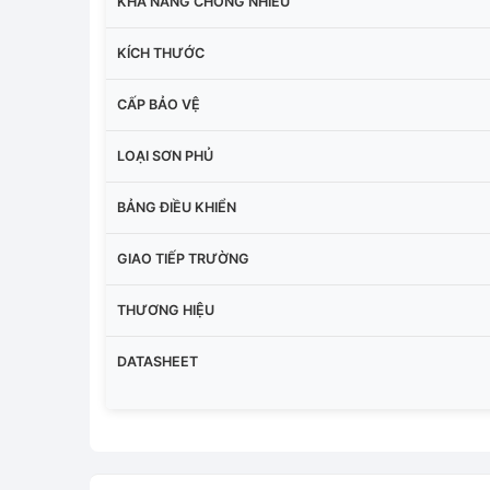
KHẢ NĂNG CHỐNG NHIỄU
KÍCH THƯỚC
CẤP BẢO VỆ
LOẠI SƠN PHỦ
BẢNG ĐIỀU KHIỂN
GIAO TIẾP TRƯỜNG
THƯƠNG HIỆU
DATASHEET