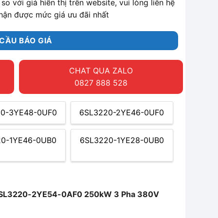
so với giá hiển thị trên website, vui lòng liên hệ
hận được mức giá ưu đãi nhất
CẦU BÁO GIÁ
CHAT QUA ZALO
0827 888 528
0-3YE48-0UF0
6SL3220-2YE46-0UF0
20-1YE46-0UB0
6SL3220-1YE28-0UB0
 6SL3220-2YE54-0AF0 250kW 3 Pha 380V