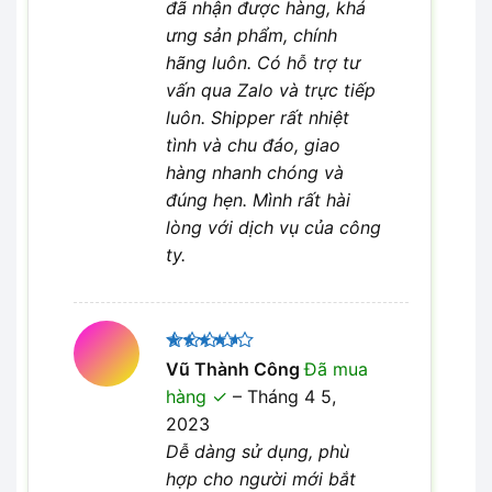
đã nhận được hàng, khá
ưng sản phẩm, chính
hãng luôn. Có hỗ trợ tư
vấn qua Zalo và trực tiếp
luôn. Shipper rất nhiệt
tình và chu đáo, giao
hàng nhanh chóng và
đúng hẹn. Mình rất hài
lòng với dịch vụ của công
ty.
Được
Vũ Thành Công
Đã mua
xếp hạng
hàng
–
Tháng 4 5,
4
5 sao
2023
Dễ dàng sử dụng, phù
hợp cho người mới bắt