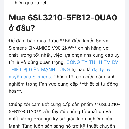
hiệu quả rõ rệt.
Mua 6SL3210-5FB12-0UA0
ở đâu?
Để đảm bảo mua được **Bộ điều khiển Servo
Siemens SINAMICS V90 2kW** chính hãng với
chất lượng tốt nhất, việc lựa chọn nhà cung cấp uy
tín là vô cùng quan trọng.
CÔNG TY TNHH TM DV
THIẾT BỊ ĐIỆN MẠNH TÙNG
tự hào là
đại lý ủy
quyền của Siemens
. Chúng tôi có nhiều năm kinh
nghiệm trong lĩnh vực cung cấp **thiết bị tự động
hóa**.
Chúng tôi cam kết cung cấp sản phẩm **6SL3210-
5FB12-0UA0** với đầy đủ chứng từ xuất xứ và
chất lượng. Đội ngũ kỹ sư giàu kinh nghiệm của
Mạnh Tùng luôn sẵn sàng hỗ trợ kỹ thuật chuyên