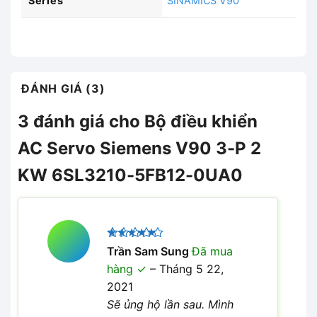
Series
SINAMICS V90
ĐÁNH GIÁ (3)
3 đánh giá cho
Bộ điều khiển
AC Servo Siemens V90 3-P 2
KW 6SL3210-5FB12-0UA0
Được xếp
Trần Sam Sung
Đã mua
5
hạng
5
hàng
–
Tháng 5 22,
sao
2021
Sẽ ủng hộ lần sau. Mình