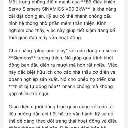
Một trong những điểm mạnh của **Bộ điều khiển
Servo Siemens SINAMICS V90 2kW** là khả năng
cài đặt đơn giản. Kỹ sư có thể nhanh chóng cấu
hình hệ thống nhờ phần mềm thân thiện. Kinh
nghiệm cho thấy, việc này giúp tiết kiệm đáng kể
thời gian đưa máy vào hoạt động.
Chức năng “plug-and-play” với các động cơ servo
**Siemens** tương thích. Nó giúp quá trình khởi
động ban đầu diễn ra mượt mà hơn rất nhiều. Việc
này đặc biệt hữu ích cho các nhà thầu cơ điện và
doanh nghiệp sản xuất. Nó cho phép họ triển khai
**thiết bị tự động hóa** nhanh chóng mà không
gặp nhiều trở ngại.
Giao diện người dùng trực quan cùng với các tài
liệu hướng dẫn chi tiết hỗ trợ vận hành. Kỹ sư có
thể dễ dàng theo dõi trạng thái hoạt động và điều
chỉnh thông số khi cần. Điều này đảm bảo hệ