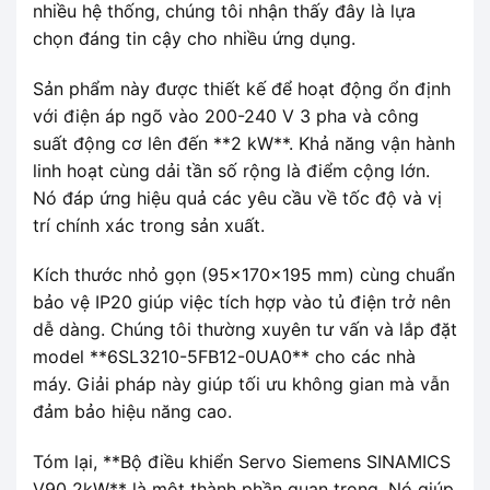
nhiều hệ thống, chúng tôi nhận thấy đây là lựa
chọn đáng tin cậy cho nhiều ứng dụng.
Sản phẩm này được thiết kế để hoạt động ổn định
với điện áp ngõ vào 200-240 V 3 pha và công
suất động cơ lên đến **2 kW**. Khả năng vận hành
linh hoạt cùng dải tần số rộng là điểm cộng lớn.
Nó đáp ứng hiệu quả các yêu cầu về tốc độ và vị
trí chính xác trong sản xuất.
Kích thước nhỏ gọn (95x170x195 mm) cùng chuẩn
bảo vệ IP20 giúp việc tích hợp vào tủ điện trở nên
dễ dàng. Chúng tôi thường xuyên tư vấn và lắp đặt
model **6SL3210-5FB12-0UA0** cho các nhà
máy. Giải pháp này giúp tối ưu không gian mà vẫn
đảm bảo hiệu năng cao.
Tóm lại, **Bộ điều khiển Servo Siemens SINAMICS
V90 2kW** là một thành phần quan trọng. Nó giúp