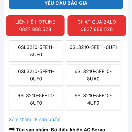
YÊU CẦU BÁO GIÁ
LIÊN HỆ HOTLINE
CHAT QUA ZALO
0827 888 528
0827 888 528
6SL3210-5FE11-
6SL3210-5FB11-0UF1
5UF0
6SL3210-5FE11-
6SL3210-5FE10-
0UF0
8UA0
6SL3210-5FE10-
6SL3210-5FE10-
8UF0
4UF0
Xem thêm 18 sản phẩm
➡
Tên sản phẩm: Bộ điều khiển AC Servo