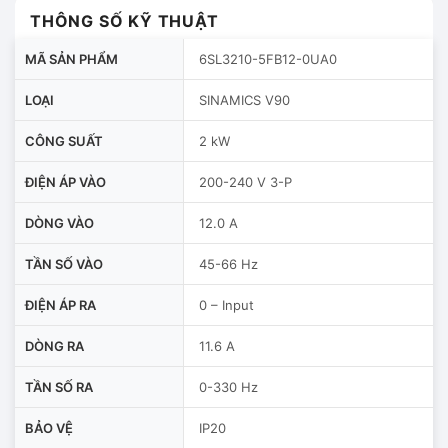
THÔNG SỐ KỸ THUẬT
MÃ SẢN PHẨM
6SL3210-5FB12-0UA0
LOẠI
SINAMICS V90
CÔNG SUẤT
2 kW
ĐIỆN ÁP VÀO
200-240 V 3-P
DÒNG VÀO
12.0 A
TẦN SỐ VÀO
45-66 Hz
ĐIỆN ÁP RA
0 – Input
DÒNG RA
11.6 A
TẦN SỐ RA
0-330 Hz
BẢO VỆ
IP20