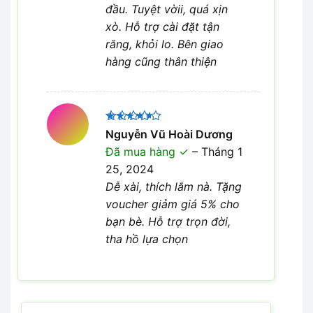
đầu. Tuyệt vờii, quá xịn
xò. Hỗ trợ cài đặt tận
răng, khỏi lo. Bên giao
hàng cũng thân thiện
Được
Nguyễn Vũ Hoài Dương
xếp hạng
Đã mua hàng
–
Tháng 1
4
5 sao
25, 2024
Dễ xài, thích lắm nà. Tặng
voucher giảm giá 5% cho
bạn bè. Hỗ trợ trọn đời,
tha hồ lựa chọn