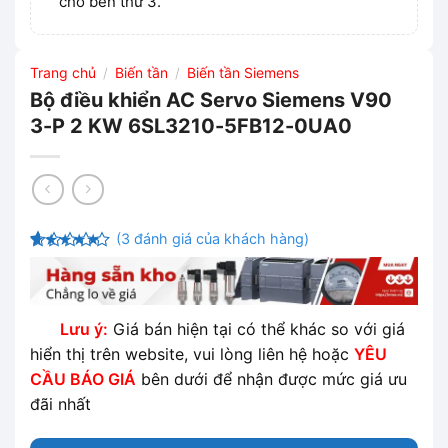
cho bên thứ 3.
Trang chủ
Biến tần
Biến tần Siemens
/
/
Bộ điều khiển AC Servo Siemens V90
3-P 2 KW 6SL3210-5FB12-0UA0
(
3
đánh giá của khách hàng)
4.33
3
trên
5 dựa
trên
đánh
giá
Lưu ý:
Giá bán hiện tại có thể khác so với giá
hiển thị trên website, vui lòng liên hệ hoặc
YÊU
CẦU BÁO GIÁ
bên dưới để nhận được mức giá ưu
đãi nhất