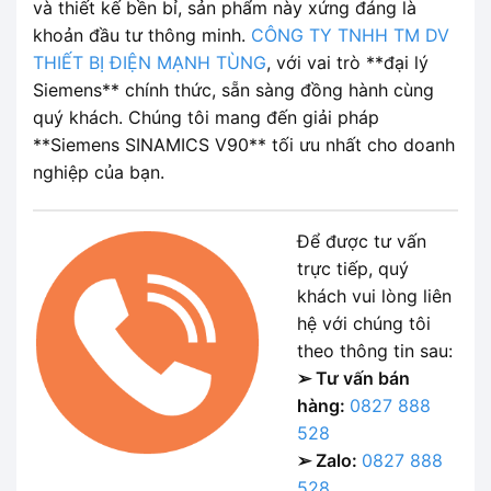
và thiết kế bền bỉ, sản phẩm này xứng đáng là
khoản đầu tư thông minh.
CÔNG TY TNHH TM DV
THIẾT BỊ ĐIỆN MẠNH TÙNG
, với vai trò **đại lý
Siemens** chính thức, sẵn sàng đồng hành cùng
quý khách. Chúng tôi mang đến giải pháp
**Siemens SINAMICS V90** tối ưu nhất cho doanh
nghiệp của bạn.
Để được tư vấn
trực tiếp, quý
khách vui lòng liên
hệ với chúng tôi
theo thông tin sau:
➢ Tư vấn bán
hàng:
0827 888
528
➢ Zalo:
0827 888
528