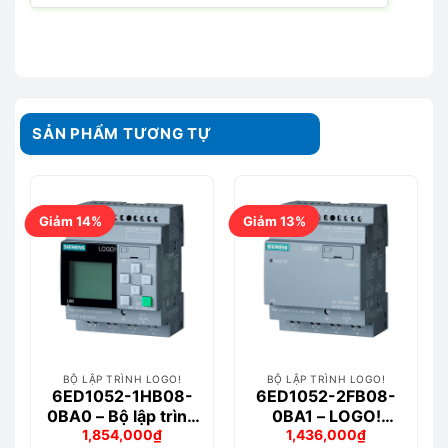
SẢN PHẨM TƯƠNG TỰ
Giảm 14%
Giảm 13%
BỘ LẬP TRÌNH LOGO!
BỘ LẬP TRÌNH LOGO!
6ED1052-1HB08-
6ED1052-2FB08-
0BA0 – Bộ lập trình
0BA1 – LOGO!
1,854,000
₫
1,436,000
₫
logo! 24RCE
230RCEo Module
Giá
Giá
Giá
Giá