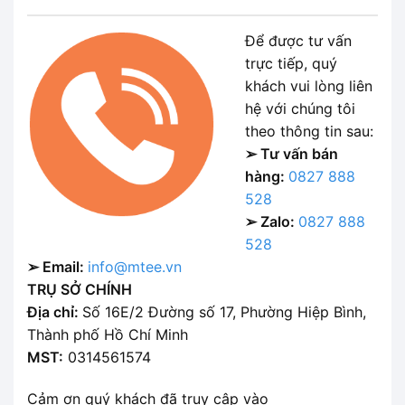
Để được tư vấn
trực tiếp, quý
khách vui lòng liên
hệ với chúng tôi
theo thông tin sau:
➢ Tư vấn bán
hàng:
0827 888
528
➢ Zalo:
0827 888
528
➢ Email:
info@mtee.vn
TRỤ SỞ CHÍNH
Địa chỉ:
Số 16E/2 Đường số 17, Phường Hiệp Bình,
Thành phố Hồ Chí Minh
MST:
0314561574
Cảm ơn quý khách đã truy cập vào