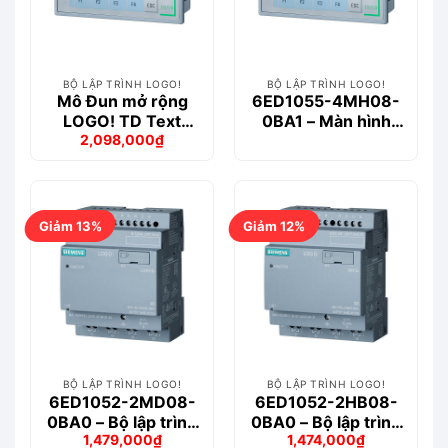
BỘ LẬP TRÌNH LOGO!
BỘ LẬP TRÌNH LOGO!
Mô Đun mở rộng
6ED1055-4MH08-
LOGO! TD Text
0BA1 – Màn hình
2,098,000
₫
Display – 6ED1055-
hiển thị văn bản lắp
Giá
Giá
4MH08-0BA0
đặt cho LOGO!
gốc
hiện
là:
tại
2,370,000₫.
là:
2,098,000₫.
Giảm 13%
Giảm 12%
BỘ LẬP TRÌNH LOGO!
BỘ LẬP TRÌNH LOGO!
6ED1052-2MD08-
6ED1052-2HB08-
0BA0 – Bộ lập trình
0BA0 – Bộ lập trình
1,479,000
₫
1,474,000
₫
logo! 12/24RCEO
logo! 24RCEO