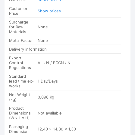
Customer
Show prices
Price
Surcharge
for Raw
None
Materials
Metal Factor
None
Delivery information
Export
Control
AL : N / ECCN : N
Regulations
Standard
lead time ex-
1 Day/Days
works
Net Weight
0,098 Kg
(kg)
Product
Dimensions
Not available
(W x L x H)
Packaging
12,40 x 14,30 x 1,30
Dimension