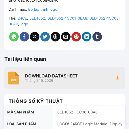
SKU:
6ED1052-1CC08-0BA0
Danh mục:
Bộ lập trình logo!
Thẻ:
24CE
,
6ED1052
,
6ED1052-1CC01-0BA8
,
6ED1052-1CC08-
0BA0
,
logo
Tài liệu liên quan
DOWNLOAD DATASHEET
Tháng 5 15, 2026
PDF
THÔNG SỐ KỸ THUẬT
MÃ SẢN PHẨM
6ED1052-1CC08-0BA0
LOẠI SẢN PHẨM
LOGO! 24RCE Logic Module, Display