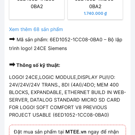
0BA2
0BA2
1.740.000 ₫
Xem thêm 68 sản phẩm
➡
Mã sản phẩm: 6ED1052-1CC08-0BA0 – Bộ lập
trình logo! 24CE Siemens
➡
Thông số kỹ thuật:
LOGO! 24CE,LOGIC MODULE,DISPLAY PU/I/O:
24V/24V/24V TRANS., 8DI (4AI)/4DO; MEM 400
BLOCKS, EXPANDABLE, ETHERNET BUILD IN WEB-
SERVER, DATALOG STANDARD MICRO SD CARD
FOR LOGO! SOFT COMFORT V8 PREVIOUS
PROJECT USABLE (6ED1052-1CC08-0BA0)
Đặt mua sản phẩm tại
MTEE.vn
ngay để nhận