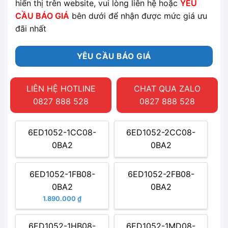
hiển thị trên website, vui lòng liên hệ hoặc
YÊU
CẦU BÁO GIÁ
bên dưới để nhận được mức giá ưu
đãi nhất
YÊU CẦU BÁO GIÁ
LIÊN HỆ HOTLINE
CHAT QUA ZALO
0827 888 528
0827 888 528
6ED1052-1CC08-
6ED1052-2CC08-
0BA2
0BA2
6ED1052-1FB08-
6ED1052-2FB08-
0BA2
0BA2
1.890.000 ₫
6ED1052-1HB08-
6ED1052-1MD08-