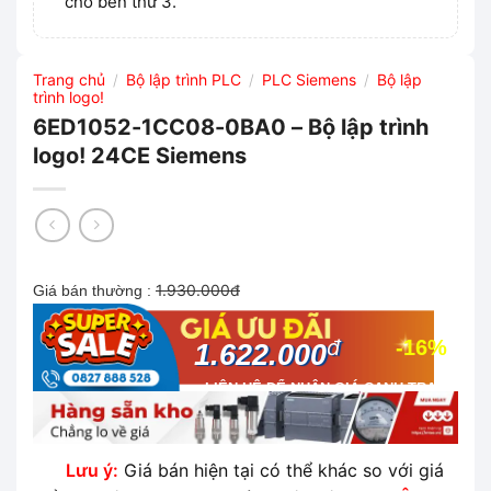
cho bên thứ 3.
Trang chủ
Bộ lập trình PLC
PLC Siemens
Bộ lập
/
/
/
trình logo!
6ED1052-1CC08-0BA0 – Bộ lập trình
logo! 24CE Siemens
1.930.000đ
Giá bán thường :
đ
-16%
1.622.000
LIÊN HỆ ĐỂ NHẬN GIÁ CẠNH TRANH
NHẤT THỊ TRƯỜNG
Lưu ý:
Giá bán hiện tại có thể khác so với giá