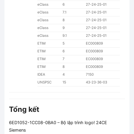
eClass
6
27-24-25-01
eClass
7.1
27-24-25-01
eClass
8
27-24-25-01
eClass
9
27-24-25-01
eClass
9.1
27-24-25-01
ETIM
5
EC000809
ETIM
6
EC000809
ETIM
7
EC000809
ETIM
8
EC000809
IDEA
4
7150
UNSPSC
15
43-23-36-03
Tổng kết
6ED1052-1CC08-0BA0 – Bộ lập trình logo! 24CE
Siemens