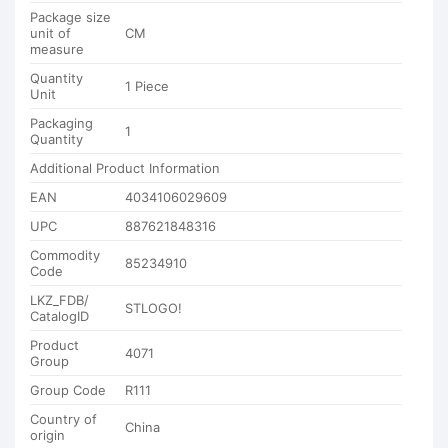
Package size
unit of
CM
measure
Quantity
1 Piece
Unit
Packaging
1
Quantity
Additional Product Information
EAN
4034106029609
UPC
887621848316
Commodity
85234910
Code
LKZ_FDB/
STLOGO!
CatalogID
Product
4071
Group
Group Code
R111
Country of
China
origin