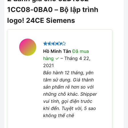
1CC08-0BA0 – Bộ lập trình
logo! 24CE Siemens
Được
Hồ Minh Tân
Đã mua
xếp hạng
hàng
–
Tháng 4 22,
4
5 sao
2021
Bảo hành 12 tháng, yên
tâm sử dụng. Giá thành
sản phẩm rẻ hơn so với
những chỗ khác. Shipper
vui tính, gọi điện trước
khi đến. Tuyệt vời, 5 sao
không thể chê