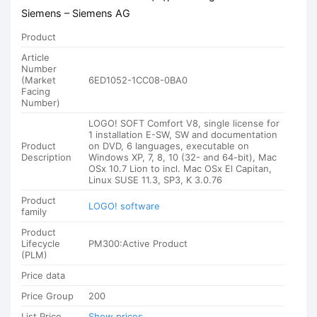
Siemens – Siemens AG
Product
Article
Number
(Market
6ED1052-1CC08-0BA0
Facing
Number)
LOGO! SOFT Comfort V8, single license for
1 installation E-SW, SW and documentation
Product
on DVD, 6 languages, executable on
Description
Windows XP, 7, 8, 10 (32- and 64-bit), Mac
OSx 10.7 Lion to incl. Mac OSx El Capitan,
Linux SUSE 11.3, SP3, K 3.0.76
Product
LOGO! software
family
Product
Lifecycle
PM300:Active Product
(PLM)
Price data
Price Group
200
List Price
Show prices