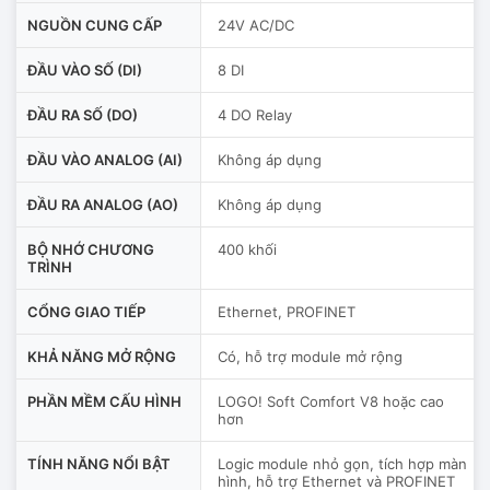
NGUỒN CUNG CẤP
24V AC/DC
ĐẦU VÀO SỐ (DI)
8 DI
ĐẦU RA SỐ (DO)
4 DO Relay
ĐẦU VÀO ANALOG (AI)
Không áp dụng
ĐẦU RA ANALOG (AO)
Không áp dụng
BỘ NHỚ CHƯƠNG
400 khối
TRÌNH
CỔNG GIAO TIẾP
Ethernet, PROFINET
KHẢ NĂNG MỞ RỘNG
Có, hỗ trợ module mở rộng
PHẦN MỀM CẤU HÌNH
LOGO! Soft Comfort V8 hoặc cao
hơn
TÍNH NĂNG NỔI BẬT
Logic module nhỏ gọn, tích hợp màn
hình, hỗ trợ Ethernet và PROFINET