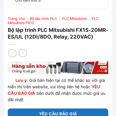
cho bên thứ 3.
Trang chủ
Bộ lập trình PLC
PLC Mitsubishi
PLC
/
/
/
Mitsubishi FX1S
Bộ lập trình PLC Mitsubishi FX1S-20MR-
ES/UL (12DI/8DO, Relay, 220VAC)
Lưu ý:
Giá bán hiện tại có thể khác so với giá
hiển thị trên website, vui lòng liên hệ hoặc
YÊU
CẦU BÁO GIÁ
bên dưới để nhận được mức giá ưu
đãi nhất
YÊU CẦU BÁO GIÁ