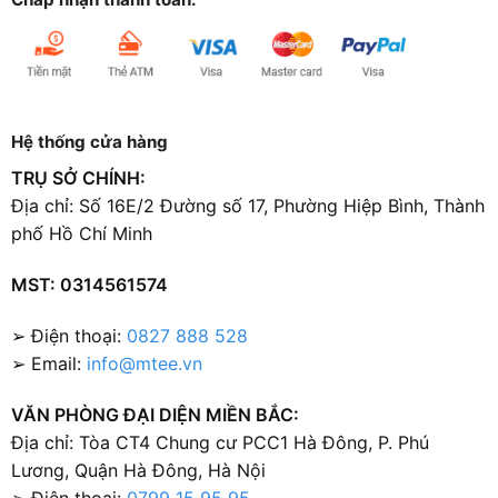
Hệ thống cửa hàng
TRỤ SỞ CHÍNH:
Địa chỉ: Số 16E/2 Đường số 17, Phường Hiệp Bình, Thành
phố Hồ Chí Minh
MST: 0314561574
➢ Điện thoại:
0827 888 528
➢ Email:
info@mtee.vn
VĂN PHÒNG ĐẠI DIỆN MIỀN BẮC:
Địa chỉ: Tòa CT4 Chung cư PCC1 Hà Đông, P. Phú
Lương, Quận Hà Đông, Hà Nội
➢ Điện thoại:
0799 15 95 95