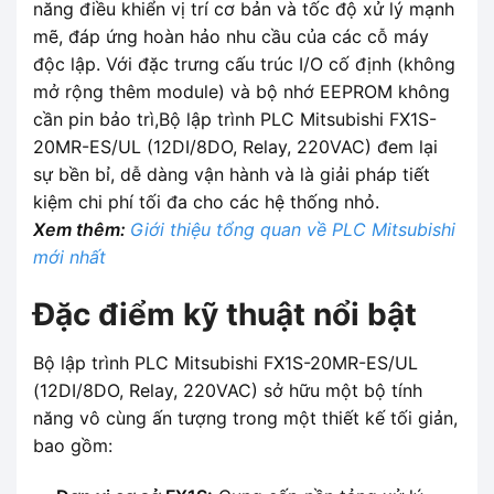
năng điều khiển vị trí cơ bản và tốc độ xử lý mạnh
mẽ, đáp ứng hoàn hảo nhu cầu của các cỗ máy
độc lập. Với đặc trưng cấu trúc I/O cố định (không
mở rộng thêm module) và bộ nhớ EEPROM không
cần pin bảo trì,Bộ lập trình PLC Mitsubishi FX1S-
20MR-ES/UL (12DI/8DO, Relay, 220VAC) đem lại
sự bền bỉ, dễ dàng vận hành và là giải pháp tiết
kiệm chi phí tối đa cho các hệ thống nhỏ.
Xem thêm:
Giới thiệu tổng quan về PLC Mitsubishi
mới nhất
Đặc điểm kỹ thuật nổi bật
Bộ lập trình PLC Mitsubishi FX1S-20MR-ES/UL
(12DI/8DO, Relay, 220VAC) sở hữu một bộ tính
năng vô cùng ấn tượng trong một thiết kế tối giản,
bao gồm: