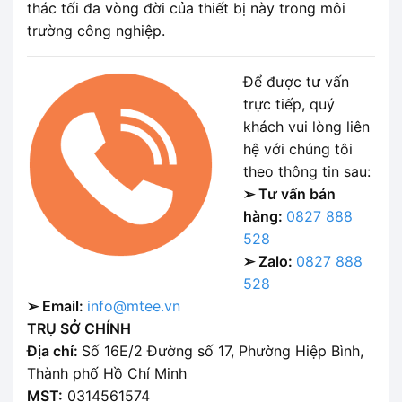
thác tối đa vòng đời của thiết bị này trong môi
trường công nghiệp.
Để được tư vấn
trực tiếp, quý
khách vui lòng liên
hệ với chúng tôi
theo thông tin sau:
➢ Tư vấn bán
hàng:
0827 888
528
➢ Zalo:
0827 888
528
➢ Email:
info@mtee.vn
TRỤ SỞ CHÍNH
Địa chỉ:
Số 16E/2 Đường số 17, Phường Hiệp Bình,
Thành phố Hồ Chí Minh
MST:
0314561574