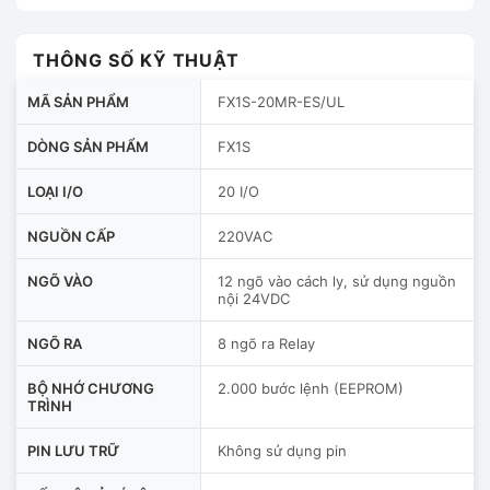
THÔNG SỐ KỸ THUẬT
MÃ SẢN PHẨM
FX1S-20MR-ES/UL
DÒNG SẢN PHẨM
FX1S
LOẠI I/O
20 I/O
NGUỒN CẤP
220VAC
NGÕ VÀO
12 ngõ vào cách ly, sử dụng nguồn
nội 24VDC
NGÕ RA
8 ngõ ra Relay
BỘ NHỚ CHƯƠNG
2.000 bước lệnh (EEPROM)
TRÌNH
PIN LƯU TRỮ
Không sử dụng pin