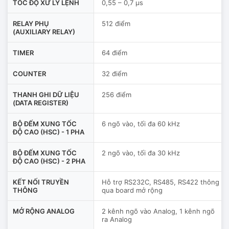
TỐC ĐỘ XỬ LÝ LỆNH
0,55 – 0,7 µs
RELAY PHỤ
512 điểm
(AUXILIARY RELAY)
TIMER
64 điểm
COUNTER
32 điểm
THANH GHI DỮ LIỆU
256 điểm
(DATA REGISTER)
BỘ ĐẾM XUNG TỐC
6 ngõ vào, tối đa 60 kHz
ĐỘ CAO (HSC) - 1 PHA
BỘ ĐẾM XUNG TỐC
2 ngõ vào, tối đa 30 kHz
ĐỘ CAO (HSC) - 2 PHA
KẾT NỐI TRUYỀN
Hỗ trợ RS232C, RS485, RS422 thông
THÔNG
qua board mở rộng
MỞ RỘNG ANALOG
2 kênh ngõ vào Analog, 1 kênh ngõ
ra Analog