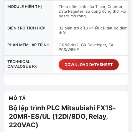
MODULE HIỂN THỊ
Theo dõi/chỉnh sửa Timer, Counter,
Data Register; sử dụng đồng thời với
board mở rộng
BIẾN TRỞ TÍCH HỢP
02 biến trở điều khiển cài đặt bộ định
thời
PHẦN MỀM LẬP TRÌNH
GX Works2, GX Developer, FX-
PCS/WIN-E
TECHNICAL
DOWNLOAD DATASHEET
CATALOGUE FX
MÔ TẢ
Bộ lập trình PLC Mitsubishi FX1S-
20MR-ES/UL (12DI/8DO, Relay,
220VAC)