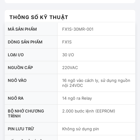
THÔNG SỐ KỸ THUẬT
MÃ SẢN PHẨM
FX1S-30MR-001
DÒNG SẢN PHẨM
FX1S
LOẠI I/O
30 I/O
NGUỒN CẤP
220VAC
NGÕ VÀO
16 ngõ vào cách ly, sử dụng nguồn
nội 24VDC
NGÕ RA
14 ngõ ra Relay
BỘ NHỚ CHƯƠNG
2.000 bước lệnh (EEPROM)
TRÌNH
PIN LƯU TRỮ
Không sử dụng pin