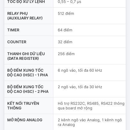
TỐC ĐỘ XỬ LÝ LỆNH
0,55 – 0,7 µs
RELAY PHỤ
512 điểm
(AUXILIARY RELAY)
TIMER
64 điểm
COUNTER
32 điểm
THANH GHI DỮ LIỆU
256 điểm
(DATA REGISTER)
BỘ ĐẾM XUNG TỐC
6 ngõ vào, tối đa 60 kHz
ĐỘ CAO (HSC) - 1 PHA
BỘ ĐẾM XUNG TỐC
2 ngõ vào, tối đa 30 kHz
ĐỘ CAO (HSC) - 2 PHA
KẾT NỐI TRUYỀN
Hỗ trợ RS232C, RS485, RS422 thông
THÔNG
qua board mở rộng
MỞ RỘNG ANALOG
2 kênh ngõ vào Analog, 1 kênh ngõ
ra Analog