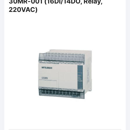
30MR-001 (16DI/14DO, Relay,
220VAC)