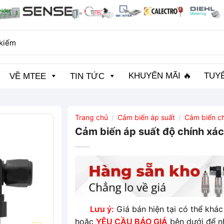
KHUYẾN MÃI 🔥
TUY
VỀ MTEE
TIN TỨC
Trang chủ
Cảm biến áp suất
Cảm biến ch
/
/
Cảm biến áp suất độ chính xá
Lưu ý:
Giá bán hiện tại có thể khác 
hoặc
YÊU CẦU BÁO GIÁ
bên dưới để n