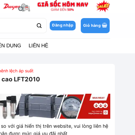
Đăng nhập
Giỏ hàng
ỂN DỤNG
LIÊN HỆ
ênh lệch áp suất
c cao LFT2010
so với giá hiển thị trên website, vui lòng liên hệ
hận được mức giá ưu đãi nhất