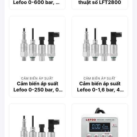
Lefoo 0-600 bar, 4-
thuật số LFT2800
20 mA, G1/4” T2000
0-600 A4 B 1.0 D G
CẢM BIẾN ÁP SUẤT
CẢM BIẾN ÁP SUẤT
Cảm biến áp suất
Cảm biến áp suất
Lefoo 0-250 bar, 0-
Lefoo 0-1,6 bar, 4-
10 VDC, G1/4”
20 mA, G1/4” T2000
T2000 0-250 V10 B
0-1.6 A4 B 1.0 D G
1.0 D G