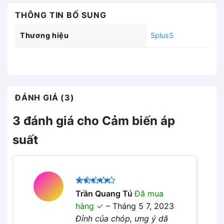
THÔNG TIN BỔ SUNG
Thương hiệu
SplusS
ĐÁNH GIÁ (3)
3 đánh giá cho
Cảm biến áp
suất
Được xếp
Trần Quang Tú
Đã mua
5
hạng
5
hàng
–
Tháng 5 7, 2023
sao
Đỉnh của chóp, ưng ý dã