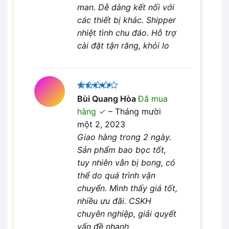
man. Dễ dàng kết nối với
các thiết bị khác. Shipper
nhiệt tình chu đáo. Hỗ trợ
cài đặt tận răng, khỏi lo
Được
Bùi Quang Hòa
Đã mua
xếp hạng
hàng
–
Tháng mười
4
5 sao
một 2, 2023
Giao hàng trong 2 ngày.
Sản phẩm bao bọc tốt,
tuy nhiên vẫn bị bong, có
thể do quá trình vận
chuyển. Mình thấy giá tốt,
nhiều ưu đãi. CSKH
chuyên nghiệp, giải quyết
vấn đề nhanh