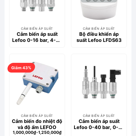
CẢM BIẾN ÁP SUẤT
CẢM BIẾN ÁP SUẤT
Cảm biến áp suất
Bộ điều khiển áp
Lefoo 0-16 bar, 4-20
suất Lefoo LFDS63
mA, G1/4” T2000 0-
16 A4 B 1.0 D G
Giảm 43%
CẢM BIẾN ÁP SUẤT
CẢM BIẾN ÁP SUẤT
Cảm biến đo nhiệt độ
Cảm biến áp suất
và độ ẩm LEFOO
Lefoo 0-40 bar, 0-10
1,000,000
₫
–
1,250,000
₫
VDC, G1/4” T2000
Khoảng