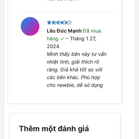
Được
Lều Đức Mạnh
Đã mua
xếp hạng
hàng
–
Tháng 1 27,
4
5 sao
2024
Mình thấy bên này tư vấn
nhiệt tình, giải thích rõ
ràng. Giá khá tốt so với
các bên khác. Phù hợp
cho newbie, dễ sử dụng
Thêm một đánh giá