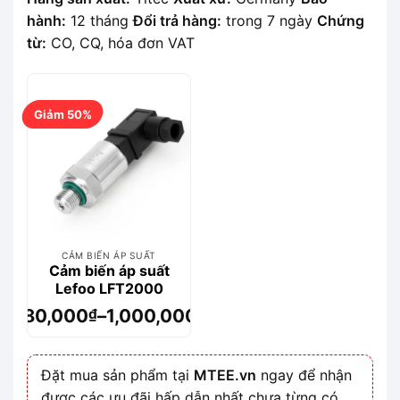
hành:
12 tháng
Đổi trả hàng:
trong 7 ngày
Chứng
từ:
CO, CQ, hóa đơn VAT
Giảm 50%
CẢM BIẾN ÁP SUẤT
Cảm biến áp suất
Lefoo LFT2000
980,000
–
1,000,000
₫
₫
Khoảng
giá:
từ
Đặt mua sản phẩm tại
MTEE.vn
ngay để nhận
980,000₫
được các ưu đãi hấp dẫn nhất chưa từng có