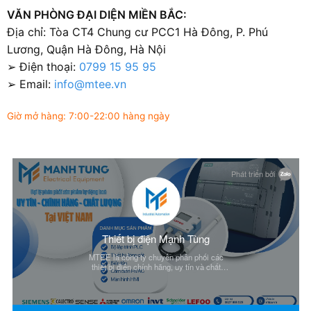
VĂN PHÒNG ĐẠI DIỆN MIỀN BẮC:
Địa chỉ: Tòa CT4 Chung cư PCC1 Hà Đông, P. Phú
Lương, Quận Hà Đông, Hà Nội
➢ Điện thoại:
0799 15 95 95
➢ Email:
info@mtee.vn
Giờ mở hàng: 7:00-22:00 hàng ngày