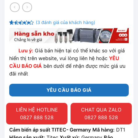
(
3
đánh giá của khách hàng)
4.33
3
trên
5 dựa
trên
đánh
giá
Lưu ý:
Giá bán hiện tại có thể khác so với giá
hiển thị trên website, vui lòng liên hệ hoặc
YÊU
CẦU BÁO GIÁ
bên dưới để nhận được mức giá ưu
đãi nhất
YÊU CẦU BÁO GIÁ
LIÊN HỆ HOTLINE
CHAT QUA ZALO
0827 888 528
0827 888 528
Cảm biến áp suất TITEC- Germany
Mã hàng:
DT1
Hãng sản xuất:
Titec
Xuất xứ:
Germany
Bảo