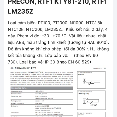
PRECON, RTF1 KTY81-210, RTF1
LM235Z
Loại cảm biến: PT100, PT1000, Ni1000, NTC1,8k,
NTC10k, NTC20k, LM235Z… Kiểu kết nối: 2 dây, 4
dây. Phạm vi đo: –30…+70 °C. Vật liệu: nhựa, chất
liệu ABS, màu trắng tinh khiết (tương tự RAL 9010).
Độ ẩm không khí cho phép: tối đa 90% r. H., không
kết tủa không khí. Lớp bảo vệ: III (theo EN 60
730). Loại bảo vệ: IP 30 (theo EN 60 529)