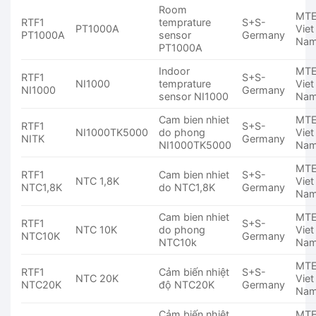
Room
MT
RTF1
temprature
S+S-
PT1000A
Viet
PT1000A
sensor
Germany
Na
PT1000A
Indoor
MT
RTF1
S+S-
NI1000
temprature
Viet
NI1000
Germany
sensor NI1000
Na
Cam bien nhiet
MT
RTF1
S+S-
NI1000TK5000
do phong
Viet
NITK
Germany
NI1000TK5000
Na
MT
RTF1
Cam bien nhiet
S+S-
NTC 1,8K
Viet
NTC1,8K
do NTC1,8K
Germany
Na
Cam bien nhiet
MT
RTF1
S+S-
NTC 10K
do phong
Viet
NTC10K
Germany
NTC10k
Na
MT
RTF1
Cảm biến nhiệt
S+S-
NTC 20K
Viet
NTC20K
độ NTC20K
Germany
Na
Cảm biến nhiệt
MT