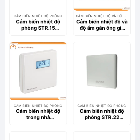
CẢM BIẾN NHIỆT ĐỘ PHÒNG
CẢM BIẾN NHIỆT ĐỘ VÀ ĐỘ ẨM
Cảm biến nhiệt độ
Cảm biến nhiệt độ và
phòng STR.15
độ ẩm gắn ống gió
(NTC10k)
DHT-series
CẢM BIẾN NHIỆT ĐỘ PHÒNG
CẢM BIẾN NHIỆT ĐỘ PHÒNG
Cảm biến nhiệt độ
Cảm biến nhiệt độ
trong nhà
phòng STR.22
THERMASGARD®
(PT1000)
RTM 1