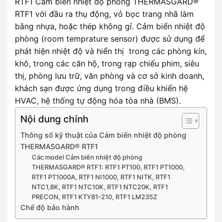
RTF1 Cảm biến nhiệt độ phòng THERMASGARD®
RTF1 với đầu ra thụ động, vỏ bọc trang nhã làm
bằng nhựa, hoặc thép không gỉ. Cảm biến nhiệt độ
phòng (room temprature sensor) được sử dụng để
phát hiện nhiệt độ và hiển thị trong các phòng kín,
khô, trong các căn hộ, trong rạp chiếu phim, siêu
thị, phòng lưu trữ, văn phòng và cơ sở kinh doanh,
khách sạn được ứng dụng trong điều khiển hệ
HVAC, hệ thống tự động hóa tòa nhà (BMS).
Nội dung chính
Thông số kỹ thuật của Cảm biến nhiệt độ phòng
THERMASGARD® RTF1
Các model Cảm biến nhiệt độ phòng
THERMASGARD® RTF1: RTF1 PT100, RTF1 PT1000,
RTF1 PT1000A, RTF1 NI1000, RTF1 NITK, RTF1
NTC1,8K, RTF1 NTC10K, RTF1 NTC20K, RTF1
PRECON, RTF1 KTY81-210, RTF1 LM235Z
Chế độ bảo hành