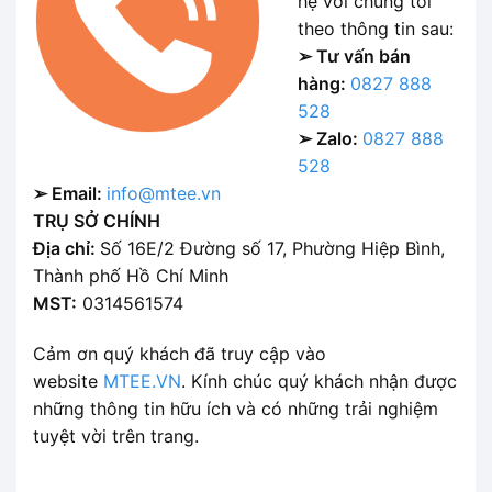
hệ với chúng tôi
theo thông tin sau:
➢ Tư vấn bán
hàng:
0827 888
528
➢ Zalo:
0827 888
528
➢ Email:
info@mtee.vn
TRỤ SỞ CHÍNH
Địa chỉ:
Số 16E/2 Đường số 17, Phường Hiệp Bình,
Thành phố Hồ Chí Minh
MST:
0314561574
Cảm ơn quý khách đã truy cập vào
website
MTEE.VN
. Kính chúc quý khách nhận được
những thông tin hữu ích và có những trải nghiệm
tuyệt vời trên trang.