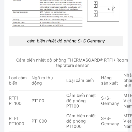
cảm biến nhiệt độ phòng S+S Germany
Cảm biến nhiệt độ phòng THERMASGARD® RTF1/ Room
teprature sensor
Nhà
Loại cảm
Ngõ ra thụ
Hãng
Loại cảm biến
phâ
biến
động
sản xuất
phố
Cảm biến nhiệt
MT
RTF1
S+S-
PT100
độ phòng
Viet
PT100
Germany
PT100
Na
Cảm biến nhiệt
MT
RTF1
S+S-
PT1000
độ phòng
Viet
PT1000
Germany
PT1000
Na