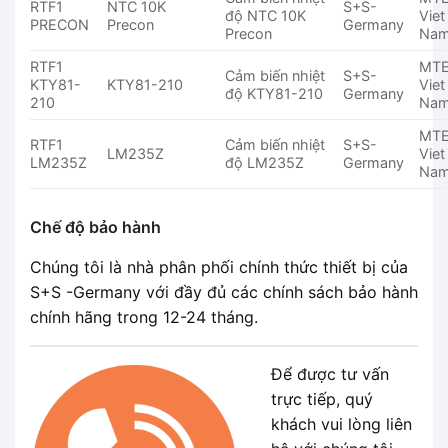
RTF1
NTC 10K
S+S-
độ NTC 10K
Viet
PRECON
Precon
Germany
Precon
Na
RTF1
MT
Cảm biến nhiệt
S+S-
KTY81-
KTY81-210
Viet
độ KTY81-210
Germany
210
Na
MT
RTF1
Cảm biến nhiệt
S+S-
LM235Z
Viet
LM235Z
độ LM235Z
Germany
Na
Chế độ bảo hành
Chúng tôi là nhà phân phối chính thức thiết bị của
S+S -Germany với đầy đủ các chính sách bảo hành
chính hãng trong 12-24 tháng.
Để được tư vấn
trực tiếp, quý
khách vui lòng liên