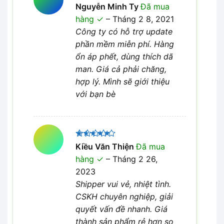
Được
Nguyễn Minh Ty
Đã mua
xếp hạng
hàng
–
Tháng 2 8, 2021
4
5 sao
Công ty có hỗ trợ update
phần mềm miễn phí. Hàng
ổn áp phết, dùng thích dã
man. Giá cả phải chăng,
hợp lý. Mình sẽ giới thiệu
với bạn bè
Được xếp
Kiều Văn Thiện
Đã mua
5
hạng
5
hàng
–
Tháng 2 26,
sao
2023
Shipper vui vẻ, nhiệt tình.
CSKH chuyên nghiệp, giải
quyết vấn đề nhanh. Giá
thành sản phẩm rẻ hơn so