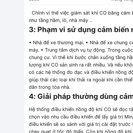
Chính vì thế việc giám sát khí CO bằng cảm b
như tầng hầm, lò, nhà máy ..
3: Phạm vi sử dụng cảm biến 
• Nhà để xe thương mại. • Nhà để xe chung cư
máy. • Trung tâm dịch vụ tự động. Trong cuộc
chung cư. Vì thế khi bước chân xuống tầng hầ
lượng khí CO sản sinh ra rất nhiều. Và nếu kh
có các hệ thống đo đạc và điều khiển nồng độ
giúp thải các loại khí thải ra ngoài khi cần th
dân trong tòa nhà.
4: Giải pháp thường dùng cảm
Hệ thống điều khiển nồng độ khí CO sẽ đọc tấ
chọn vào nhu cầu điều khiển để lấy giá trị Min
điều khiển sẽ so sánh với giá trị cài đặt trướ
chạy quạt ở tốc độ thấp. Còn khi nồng độ khí 