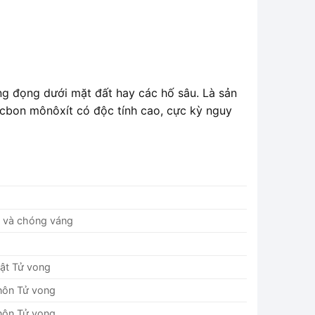
ng đọng dưới mặt đất hay các hố sâu. Là sản
cbon mônôxít có độc tính cao, cực kỳ nguy
n và chóng váng
ật Tử vong
nôn Tử vong
nôn Tử vong