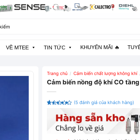
KHUYẾN MÃI 🔥
TUY
VỀ MTEE
TIN TỨC
Trang chủ
Cảm biến chất lượng không khí
/
Cảm biến nồng độ khí CO tần
(
5
đánh giá của khách hàng)
4.2
5
trên
5 dựa
trên
đánh
giá