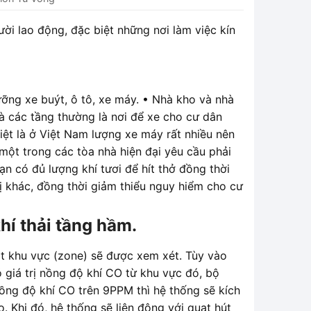
i lao động, đặc biệt những nơi làm việc kín
ỡng xe buýt, ô tô, xe máy. • Nhà kho và nhà
à các tầng thường là nơi để xe cho cư dân
ệt là ở Việt Nam lượng xe máy rất nhiều nên
 một trong các tòa nhà hiện đại yêu cầu phải
 có đủ lượng khí tươi để hít thở đồng thời
 bị khác, đồng thời giảm thiểu nguy hiểm cho cư
hí thải tầng hầm.
ột khu vực (zone) sẽ được xem xét. Tùy vào
ó giá trị nồng độ khí CO từ khu vực đó, bộ
 nồng độ khí CO trên 9PPM thì hệ thống sẽ kích
 Khi đó, hệ thống sẽ liên động với quạt hút