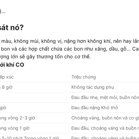
n)…
 sát nó?
màu, không mùi, không vị, nặng hơn không khí, nên hay lắ
 bon và các hợp chất chứa các bon như xăng, dầu, gỗ… Ca
ượng lớn sẽ gây thương tổn cho cơ thể.
ới khí CO
iếp xúc
Triệu chứng
 8 giờ
Không tác dụng phụ
Đau đầu nhẹ, mệt mỏi, buồn nô
giờ
Đau đầu nặng Khó thở
ong vòng 2-3 giờ
Choáng váng, buồn nôn và co gi
ong vòng 1 giờ
Đau đầu, choáng váng và buồn 
 5-10 phút Trong vòng 1 giờ
Đau đầu, choáng váng và buồn 