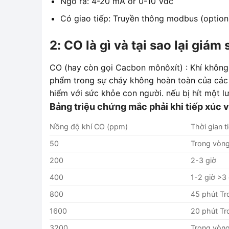
Ngõ ra: 4-20 mA or 0-10 Vdc
Có giao tiếp: Truyền thông modbus (optio
2: CO là gì và tại sao lại giám
CO (hay còn gọi Cacbon mônôxít) : Khí không 
phẩm trong sự cháy không hoàn toàn của các
hiểm với sức khỏe con người. nếu bị hít một l
Bảng triệu chứng mắc phải khi tiếp xúc v
Nồng độ khí CO (ppm)
Thời gian t
50
Trong vòng
200
2-3 giờ
400
1-2 giờ >3 
800
45 phút Tr
1600
20 phút Tr
3200
Trong vòng