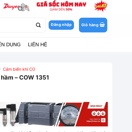
Đăng nhập
Giỏ hàng
ỂN DỤNG
LIÊN HỆ
Cảm biến khí CO
/
g hầm – COW 1351