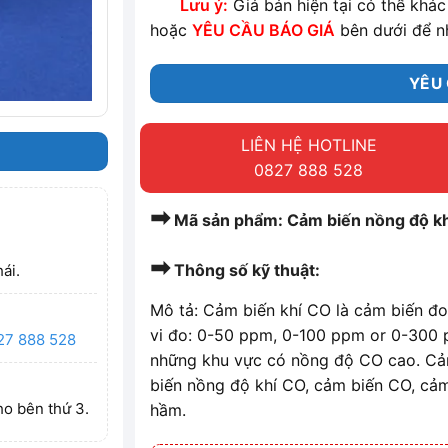
Lưu ý:
Giá bán hiện tại có thể khác 
hoặc
YÊU CẦU BÁO GIÁ
bên dưới để n
YÊU 
LIÊN HỆ HOTLINE
0827 888 528
➡
Mã sản phẩm: Cảm biến nồng độ k
➡
Thông số kỹ thuật:
ái.
Mô tả: Cảm biến khí CO là cảm biến đ
vi đo: 0-50 ppm, 0-100 ppm or 0-300
27 888 528
những khu vực có nồng độ CO cao. C
biến nồng độ khí CO, cảm biến CO, cả
ho bên thứ 3.
hầm.