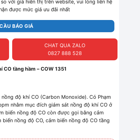
so với giá hiển thị trên website, vui lòng liên hệ
hận được mức giá ưu đãi nhất
CẦU BÁO GIÁ
CHAT QUA ZALO
0827 888 528
hí CO tầng hầm – COW 1351
o nồng độ khí CO (Carbon Monoxide). Có Phạm
 ppm nhằm mục đích giám sát nồng độ khí CO ở
ảm biến nồng độ CO còn được gọi bằng cảm
m biến nồng độ CO, cảm biến nồng độ CO tầng