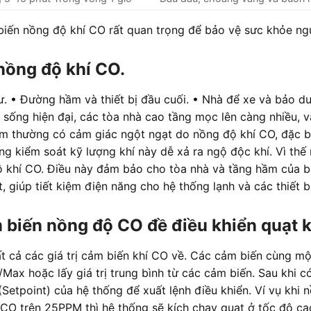
iến nồng độ khí CO rất quan trọng để bảo vệ sưc khỏe ngườ
nồng độ khí CO.
. • Đường hầm và thiết bị đầu cuối. • Nhà để xe và bảo dư
 sống hiện đại, các tòa nhà cao tầng mọc lên càng nhiều, v
m thường có cảm giác ngột ngạt do nồng độ khí CO, đặc bi
ông kiểm soát kỹ lượng khí này dễ xả ra ngộ độc khí. Vì thế
 khí CO. Điều này đảm bảo cho tòa nhà và tầng hầm của bạn
iết, giúp tiết kiệm điện năng cho hệ thống lạnh và các thiết
 biến nồng độ CO đề điều khiển quạt k
t cả các giá trị cảm biến khí CO về. Các cảm biến cùng m
/Max hoặc lấy giá trị trung bình từ các cảm biến. Sau khi c
c (Setpoint) của hệ thống để xuất lệnh điều khiển. Ví vụ khi
CO trên 25PPM thì hệ thống sẽ kích chạy quạt ở tốc độ cao.