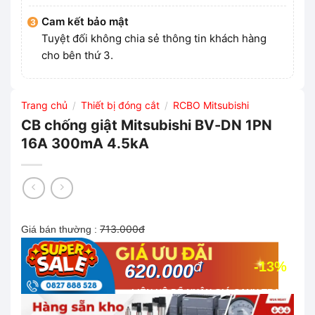
Cam kết bảo mật
Tuyệt đối không chia sẻ thông tin khách hàng
cho bên thứ 3.
Trang chủ
Thiết bị đóng cắt
RCBO Mitsubishi
/
/
CB chống giật Mitsubishi BV-DN 1PN
16A 300mA 4.5kA
713.000đ
Giá bán thường :
đ
-13%
620.000
LIÊN HỆ ĐỂ NHẬN GIÁ CẠNH TRANH
NHẤT THỊ TRƯỜNG