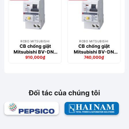
RCBO MITSUBISHI
RCBO MITSUBISHI
CB chống giật
CB chống giật
Mitsubishi BV-DN6
Mitsubishi BV-DN
910,000
₫
740,000
₫
1PN 20A 30MA 6kA
1PN 32A 30mA
Giá
Giá
Giá
Giá
4.5kA
gốc
hiện
gốc
hiện
là:
tại
là:
tại
1,055,000₫.
là:
791,000₫.
là:
910,000₫.
740,000₫.
Đối tác của chúng tôi