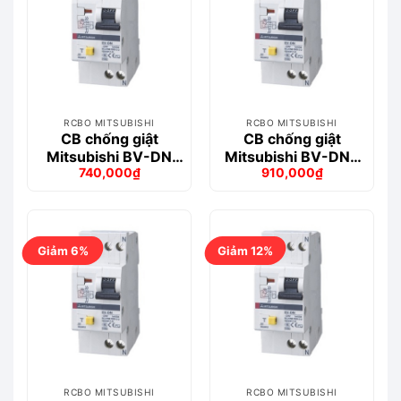
RCBO MITSUBISHI
RCBO MITSUBISHI
CB chống giật
CB chống giật
Mitsubishi BV-DN
Mitsubishi BV-DN6
740,000
₫
910,000
₫
1PN 32A 300mA
1PN 10A 300MA 6kA
Giá
Giá
Giá
Giá
4.5kA
gốc
hiện
gốc
hiện
là:
tại
là:
tại
843,000₫.
là:
955,000₫.
là:
740,000₫.
910,000₫.
Giảm 6%
Giảm 12%
RCBO MITSUBISHI
RCBO MITSUBISHI