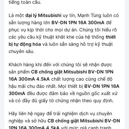
tiếng toàn cầu.
Là một
đại lý Mitsubishi
uy tín, Mạnh Tùng luôn có
sẵn lượng hàng lớn
BV-DN 1PN 16A 300mA
để
phục vụ kịp thời cho mọi dự án. Chúng tôi hiểu rõ
các yêu cầu kỹ thuật khắt khe của hệ thống
thiết
bị tự động hóa
và luôn sẵn sàng hỗ trợ kỹ thuật
chuyên sâu.
Khách hàng khi đến với chúng tôi sẽ nhận được
sản phẩm
CB chống giật Mitsubishi BV-DN 1PN
16A 300mA 4.5kA
chất lượng cao cùng chế độ
hậu mãi chu đáo nhất. Mọi thiết bị
BV-DN 1PN 16A
300mA
đều được đảm bảo về nguồn gốc xuất xứ
và có đầy đủ giấy tờ chứng nhận theo quy định.
Hãy liên hệ ngay để trải nghiệm dịch vụ chuyên
nghiệp và sở hữu
CB chống giật Mitsubishi BV-DN
1PN 16A 300mA 4.5kA
với mức giá cạnh tranh