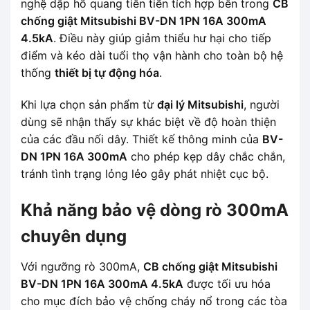
nghệ dập hồ quang tiên tiến tích hợp bên trong
CB
chống giật Mitsubishi BV-DN 1PN 16A 300mA
4.5kA
. Điều này giúp giảm thiểu hư hại cho tiếp
điểm và kéo dài tuổi thọ vận hành cho toàn bộ hệ
thống
thiết bị tự động hóa
.
Khi lựa chọn sản phẩm từ
đại lý Mitsubishi
, người
dùng sẽ nhận thấy sự khác biệt về độ hoàn thiện
của các đầu nối dây. Thiết kế thông minh của
BV-
DN 1PN 16A 300mA
cho phép kẹp dây chắc chắn,
tránh tình trạng lỏng lẻo gây phát nhiệt cục bộ.
Khả năng bảo vệ dòng rò 300mA
chuyên dụng
Với ngưỡng rò 300mA,
CB chống giật Mitsubishi
BV-DN 1PN 16A 300mA 4.5kA
được tối ưu hóa
cho mục đích bảo vệ chống cháy nổ trong các tòa