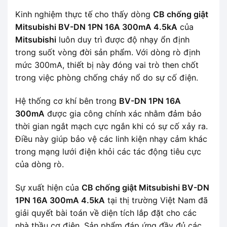
Kinh nghiệm thực tế cho thấy dòng
CB chống giật
Mitsubishi BV-DN 1PN 16A 300mA 4.5kA
của
Mitsubishi
luôn duy trì được độ nhạy ổn định
trong suốt vòng đời sản phẩm. Với dòng rò định
mức 300mA, thiết bị này đóng vai trò then chốt
trong việc phòng chống cháy nổ do sự cố điện.
Hệ thống cơ khí bên trong
BV-DN 1PN 16A
300mA
được gia công chính xác nhằm đảm bảo
thời gian ngắt mạch cực ngắn khi có sự cố xảy ra.
Điều này giúp bảo vệ các linh kiện nhạy cảm khác
trong mạng lưới điện khỏi các tác động tiêu cực
của dòng rò.
Sự xuất hiện của
CB chống giật Mitsubishi BV-DN
1PN 16A 300mA 4.5kA
tại thị trường Việt Nam đã
giải quyết bài toán về diện tích lắp đặt cho các
nhà thầu cơ điện. Sản phẩm đáp ứng đầy đủ các