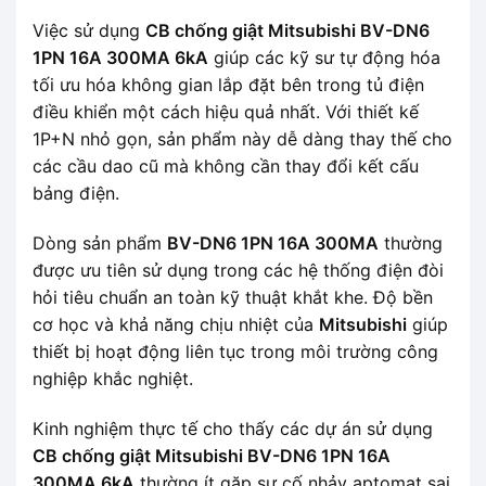
Việc sử dụng
CB chống giật Mitsubishi BV-DN6
1PN 16A 300MA 6kA
giúp các kỹ sư tự động hóa
tối ưu hóa không gian lắp đặt bên trong tủ điện
điều khiển một cách hiệu quả nhất. Với thiết kế
1P+N nhỏ gọn, sản phẩm này dễ dàng thay thế cho
các cầu dao cũ mà không cần thay đổi kết cấu
bảng điện.
Dòng sản phẩm
BV-DN6 1PN 16A 300MA
thường
được ưu tiên sử dụng trong các hệ thống điện đòi
hỏi tiêu chuẩn an toàn kỹ thuật khắt khe. Độ bền
cơ học và khả năng chịu nhiệt của
Mitsubishi
giúp
thiết bị hoạt động liên tục trong môi trường công
nghiệp khắc nghiệt.
Kinh nghiệm thực tế cho thấy các dự án sử dụng
CB chống giật Mitsubishi BV-DN6 1PN 16A
300MA 6kA
thường ít gặp sự cố nhảy aptomat sai