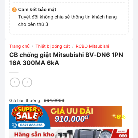
Cam kết bảo mật
Tuyệt đối không chia sẻ thông tin khách hàng
cho bên thứ 3.
Trang chủ
Thiết bị đóng cắt
RCBO Mitsubishi
/
/
CB chống giật Mitsubishi BV-DN6 1PN
16A 300MA 6kA
964.000đ
Giá bán thường :
đ
-6%
910.000
LIÊN HỆ ĐỂ NHẬN GIÁ CẠNH TRANH
NHẤT THỊ TRƯỜNG