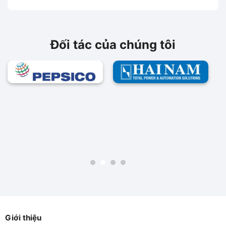
là:
tại
là:
tại
1,231,000₫.
là:
828,000₫.
là:
1,090,000₫.
740,000₫.
Đối tác của chúng tôi
Giới thiệu