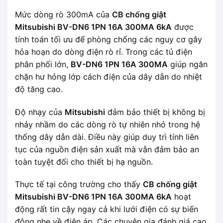
Mức dòng rò 300mA của
CB chống giật
Mitsubishi BV-DN6 1PN 16A 300MA 6kA
được
tính toán tối ưu để phòng chống các nguy cơ gây
hỏa hoạn do dòng điện rò rỉ. Trong các tủ điện
phân phối lớn,
BV-DN6 1PN 16A 300MA
giúp ngăn
chặn hư hỏng lớp cách điện của dây dẫn do nhiệt
độ tăng cao.
Độ nhạy của
Mitsubishi
đảm bảo thiết bị không bị
nhảy nhầm do các dòng rò tự nhiên nhỏ trong hệ
thống dây dẫn dài. Điều này giúp duy trì tính liên
tục của nguồn điện sản xuất mà vẫn đảm bảo an
toàn tuyệt đối cho thiết bị hạ nguồn.
Thực tế tại công trường cho thấy
CB chống giật
Mitsubishi BV-DN6 1PN 16A 300MA 6kA
hoạt
động rất tin cậy ngay cả khi lưới điện có sự biến
động nhẹ về điện áp. Các chuyên gia đánh giá cao