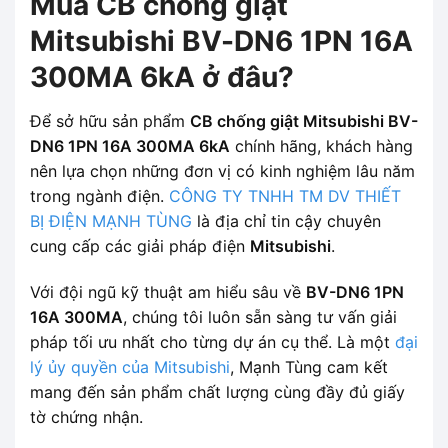
Mua CB chống giật
Mitsubishi BV-DN6 1PN 16A
300MA 6kA ở đâu?
Để sở hữu sản phẩm
CB chống giật Mitsubishi BV-
DN6 1PN 16A 300MA 6kA
chính hãng, khách hàng
nên lựa chọn những đơn vị có kinh nghiệm lâu năm
trong ngành điện.
CÔNG TY TNHH TM DV THIẾT
BỊ ĐIỆN MẠNH TÙNG
là địa chỉ tin cậy chuyên
cung cấp các giải pháp điện
Mitsubishi
.
Với đội ngũ kỹ thuật am hiểu sâu về
BV-DN6 1PN
16A 300MA
, chúng tôi luôn sẵn sàng tư vấn giải
pháp tối ưu nhất cho từng dự án cụ thể. Là một
đại
lý ủy quyền của Mitsubishi
, Mạnh Tùng cam kết
mang đến sản phẩm chất lượng cùng đầy đủ giấy
tờ chứng nhận.