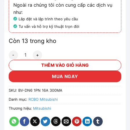
Ngoài ra chúng tôi còn cung cấp các dịch vụ
như:
Lắp đặt và lập trình theo yêu cầu
Tư vấn và hỗ trợ kỹ thuật trọn đời
Còn 13 trong kho
CB chống giật Mitsubishi BV-DN6 1PN 16A 300MA 6kA số l
THÊM VÀO GIỎ HÀNG
MUA NGAY
SKU:
BV-DN6 1PN 16A 300MA
Danh mục:
RCBO Mitsubishi
Thương hiệu:
Mitsubishi