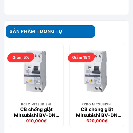
SẢN PHẨM TƯƠNG TỰ
Giảm 5%
Giảm 15%
RCBO MITSUBISHI
RCBO MITSUBISHI
CB chống giật
CB chống giật
Mitsubishi BV-DN6
Mitsubishi BV-DN
910,000
₫
620,000
₫
1PN 16A 30MA 6kA
1PN 10A 30mA
Giá
Giá
Giá
Giá
4.5kA
gốc
hiện
gốc
hiện
là:
tại
là:
tại