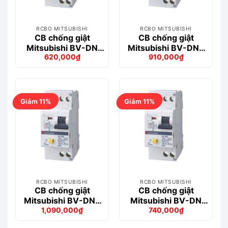
RCBO MITSUBISHI
RCBO MITSUBISHI
CB chống giật
CB chống giật
Mitsubishi BV-DN
Mitsubishi BV-DN6
620,000
₫
910,000
₫
1PN 10A 100mA
1PN 20A 300MA
Giá
Giá
Giá
Giá
4.5kA
6kA
gốc
hiện
gốc
hiện
là:
tại
là:
tại
713,000₫.
là:
1,019,000₫.
là:
620,000₫.
910,000₫.
Giảm 11%
Giảm 11%
RCBO MITSUBISHI
RCBO MITSUBISHI
CB chống giật
CB chống giật
Mitsubishi BV-DN6
Mitsubishi BV-DN
1,090,000
₫
740,000
₫
1PN 32A 30MA 6kA
1PN 32A 100mA
Giá
Giá
Giá
Giá
4.5kA
gốc
hiện
gốc
hiện