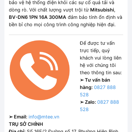
bảo vệ hệ thống điện khỏi các sự cố quá tải và
dòng rò. Với chất lượng vượt trội từ
Mitsubishi
,
BV-DN6 1PN 16A 300MA
đảm bảo tính ổn định và
bền bỉ cho mọi công trình công nghiệp hiện đại.
Để được tư vấn
trực tiếp, quý
khách vui lòng liên
hệ với chúng tôi
theo thông tin sau:
➢ Tư vấn bán
hàng:
0827 888
528
➢ Zalo:
0827 888
528
➢ Email:
info@mtee.vn
TRỤ SỞ CHÍNH
Địa chỉ:
Số 16E/2 Đường số 17, Phường Hiệp Bình,