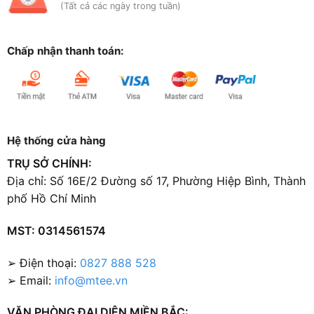
(Tất cả các ngày trong tuần)
Chấp nhận thanh toán:
Hệ thống cửa hàng
TRỤ SỞ CHÍNH:
Địa chỉ: Số 16E/2 Đường số 17, Phường Hiệp Bình, Thành
phố Hồ Chí Minh
MST: 0314561574
➢ Điện thoại:
0827 888 528
➢ Email:
info@mtee.vn
VĂN PHÒNG ĐẠI DIỆN MIỀN BẮC: