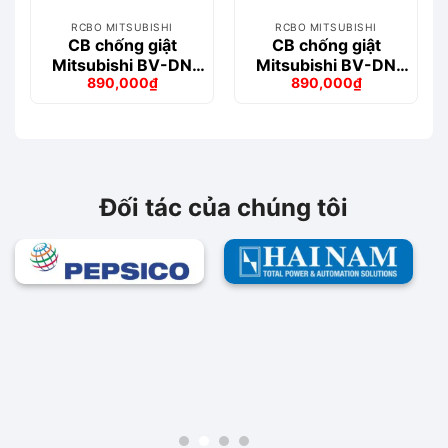
RCBO MITSUBISHI
RCBO MITSUBISHI
CB chống giật
CB chống giật
Mitsubishi BV-DN
Mitsubishi BV-DN
890,000
₫
890,000
₫
1PN 40A 30mA
1PN 40A 300mA
Giá
Giá
Giá
Giá
4.5kA
4.5kA
gốc
hiện
gốc
hiện
là:
tại
là:
tại
1,023,000₫.
là:
996,000₫.
là:
890,000₫.
890,000₫.
Đối tác của chúng tôi