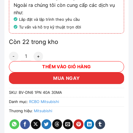
Ngoài ra chúng tôi còn cung cấp các dịch vụ
như:
Lắp đặt và lập trình theo yêu cầu
Tư vấn và hỗ trợ kỹ thuật trọn đời
Còn 22 trong kho
CB chống giật Mitsubishi BV-DN6 1PN 40A 30MA 6kA số l
THÊM VÀO GIỎ HÀNG
MUA NGAY
SKU:
BV-DN6 1PN 40A 30MA
Danh mục:
RCBO Mitsubishi
Thương hiệu:
Mitsubishi