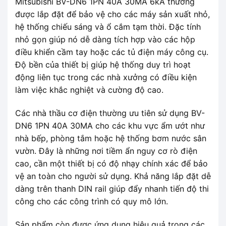
Mitsubishi BV-DN6 1PN 40A 30MA 6kA thường
được lắp đặt để bảo vệ cho các máy sản xuất nhỏ,
hệ thống chiếu sáng và ổ cắm tạm thời. Đặc tính
nhỏ gọn giúp nó dễ dàng tích hợp vào các hộp
điều khiển cầm tay hoặc các tủ điện máy công cụ.
Độ bền của thiết bị giúp hệ thống duy trì hoạt
động liên tục trong các nhà xưởng có điều kiện
làm việc khắc nghiệt và cường độ cao.
Các nhà thầu cơ điện thường ưu tiên sử dụng BV-
DN6 1PN 40A 30MA cho các khu vực ẩm ướt như
nhà bếp, phòng tắm hoặc hệ thống bơm nước sân
vườn. Đây là những nơi tiềm ẩn nguy cơ rò điện
cao, cần một thiết bị có độ nhạy chính xác để bảo
vệ an toàn cho người sử dụng. Khả năng lắp đặt dễ
dàng trên thanh DIN rail giúp đẩy nhanh tiến độ thi
công cho các công trình có quy mô lớn.
Sản phẩm còn được ứng dụng hiệu quả trong các