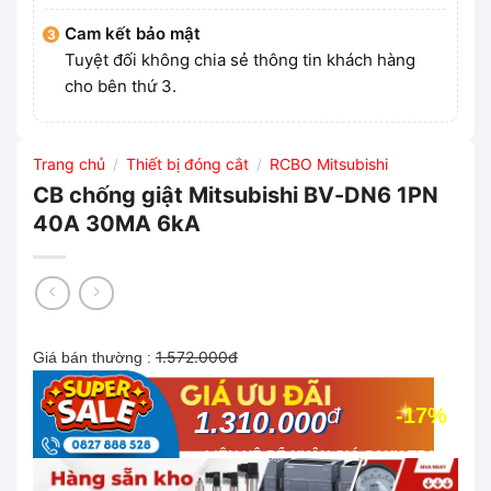
Cam kết bảo mật
Tuyệt đối không chia sẻ thông tin khách hàng
cho bên thứ 3.
Trang chủ
Thiết bị đóng cắt
RCBO Mitsubishi
/
/
CB chống giật Mitsubishi BV-DN6 1PN
40A 30MA 6kA
1.572.000đ
Giá bán thường :
đ
-17%
1.310.000
LIÊN HỆ ĐỂ NHẬN GIÁ CẠNH TRANH
NHẤT THỊ TRƯỜNG