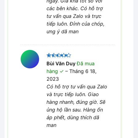
ngày. Giá khá tốt so với
các bên khác. Có hỗ trợ
tư vấn qua Zalo và trực
tiếp luôn. Đỉnh của chóp,
ưng ý dã man
Được xếp
Bùi Văn Duy
Đã mua
5
hạng
5
hàng
–
Tháng 6 18,
sao
2023
Có hỗ trợ tư vấn qua Zalo
và trực tiếp luôn. Giao
hàng nhanh, đúng giờ. Sẽ
ủng hộ lần sau. Hàng ổn
áp phết, dùng thích dã
man