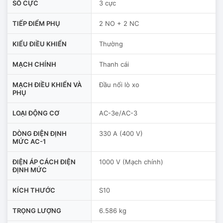
SỐ CỰC
3 cực
TIẾP ĐIỂM PHỤ
2 NO + 2 NC
KIỂU ĐIỀU KHIỂN
Thường
MẠCH CHÍNH
Thanh cái
MẠCH ĐIỀU KHIỂN VÀ
Đầu nối lò xo
PHỤ
LOẠI ĐỘNG CƠ
AC-3e/AC-3
DÒNG ĐIỆN ĐỊNH
330 A (400 V)
MỨC AC-1
ĐIỆN ÁP CÁCH ĐIỆN
1000 V (Mạch chính)
ĐỊNH MỨC
KÍCH THƯỚC
S10
TRỌNG LƯỢNG
6.586 kg