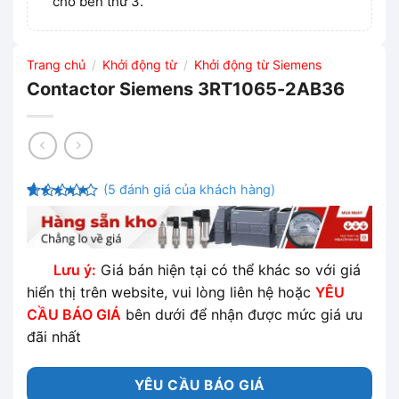
cho bên thứ 3.
Trang chủ
Khởi động từ
Khởi động từ Siemens
/
/
Contactor Siemens 3RT1065-2AB36
(
5
đánh giá của khách hàng)
4.6
5
trên 5
dựa trên
đánh giá
Lưu ý:
Giá bán hiện tại có thể khác so với giá
hiển thị trên website, vui lòng liên hệ hoặc
YÊU
CẦU BÁO GIÁ
bên dưới để nhận được mức giá ưu
đãi nhất
YÊU CẦU BÁO GIÁ