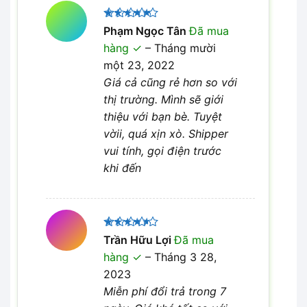
Được xếp
Phạm Ngọc Tân
Đã mua
5
hạng
5
hàng
–
Tháng mười
sao
một 23, 2022
Giá cả cũng rẻ hơn so với
thị trường. Mình sẽ giới
thiệu với bạn bè. Tuyệt
vờii, quá xịn xò. Shipper
vui tính, gọi điện trước
khi đến
Được
Trần Hữu Lợi
Đã mua
xếp hạng
hàng
–
Tháng 3 28,
4
5 sao
2023
Miễn phí đổi trả trong 7