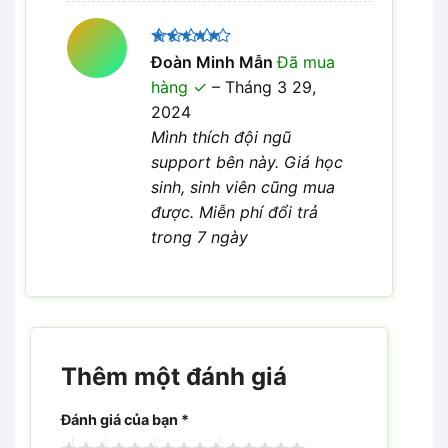
Được xếp
Đoàn Minh Mẫn
Đã mua
5
hạng
5
hàng
–
Tháng 3 29,
sao
2024
Mình thích đội ngũ
support bên này. Giá học
sinh, sinh viên cũng mua
được. Miễn phí đổi trả
trong 7 ngày
Thêm một đánh giá
Đánh giá của bạn
*