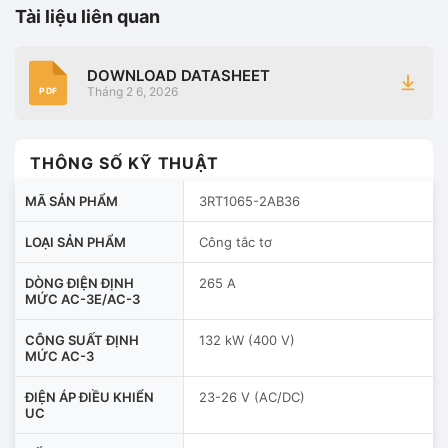
Tài liệu liên quan
DOWNLOAD DATASHEET
Tháng 2 6, 2026
PDF
THÔNG SỐ KỸ THUẬT
MÃ SẢN PHẨM
3RT1065-2AB36
LOẠI SẢN PHẨM
Công tắc tơ
DÒNG ĐIỆN ĐỊNH
265 A
MỨC AC-3E/AC-3
CÔNG SUẤT ĐỊNH
132 kW (400 V)
MỨC AC-3
ĐIỆN ÁP ĐIỀU KHIỂN
23-26 V (AC/DC)
UC