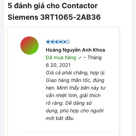
5 đánh giá cho
Contactor
Siemens 3RT1065-2AB36
Được
Hoàng Nguyễn Anh Khoa
xếp hạng
Đã mua hàng
–
Tháng
4
5 sao
6 20, 2021
Giá cả phải chăng, hợp lý.
Giao hàng thần tốc, đúng
hẹn. Mình thấy bên này tư
vấn nhiệt tình, giải thích
rõ ràng. Dễ dàng sử
dụng, phù hợp cho người
mới bắt đầu