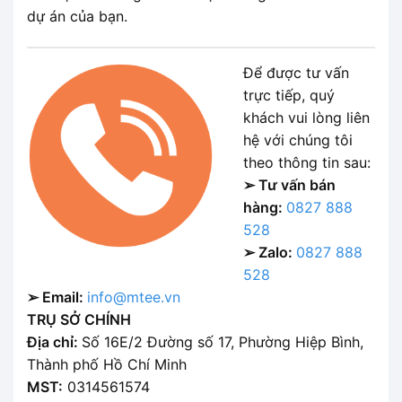
dự án của bạn.
Để được tư vấn
trực tiếp, quý
khách vui lòng liên
hệ với chúng tôi
theo thông tin sau:
➢ Tư vấn bán
hàng:
0827 888
528
➢ Zalo:
0827 888
528
➢ Email:
info@mtee.vn
TRỤ SỞ CHÍNH
Địa chỉ:
Số 16E/2 Đường số 17, Phường Hiệp Bình,
Thành phố Hồ Chí Minh
MST:
0314561574