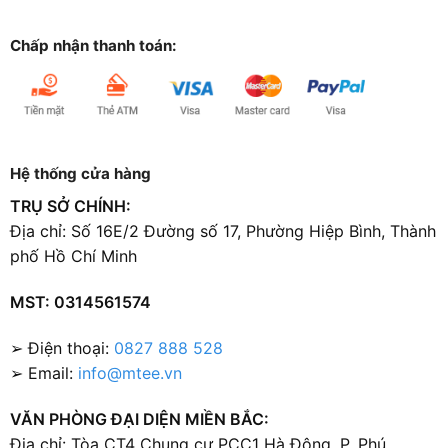
Chấp nhận thanh toán:
Hệ thống cửa hàng
TRỤ SỞ CHÍNH:
Địa chỉ: Số 16E/2 Đường số 17, Phường Hiệp Bình, Thành
phố Hồ Chí Minh
MST: 0314561574
➢ Điện thoại:
0827 888 528
➢ Email:
info@mtee.vn
VĂN PHÒNG ĐẠI DIỆN MIỀN BẮC:
Địa chỉ: Tòa CT4 Chung cư PCC1 Hà Đông, P. Phú