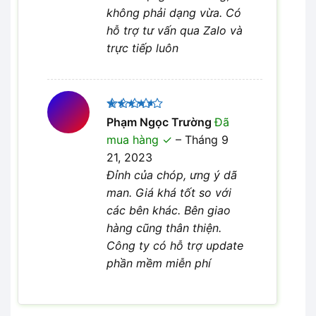
không phải dạng vừa. Có
hỗ trợ tư vấn qua Zalo và
trực tiếp luôn
Được
Phạm Ngọc Trường
Đã
xếp hạng
mua hàng
–
Tháng 9
4
5 sao
21, 2023
Đỉnh của chóp, ưng ý dã
man. Giá khá tốt so với
các bên khác. Bên giao
hàng cũng thân thiện.
Công ty có hỗ trợ update
phần mềm miễn phí