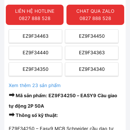
LIÊN HỆ HOTLINE
CHAT QUA ZALO
0827 888 528
0827 888 528
EZ9F34463
EZ9F34450
EZ9F34440
EZ9F34363
EZ9F34350
EZ9F34340
Xem thêm 23 sản phẩm
➡
Mã sản phẩm: EZ9F34250 – EASY9 Cầu giao
tự động 2P 50A
➡
Thông số kỹ thuật:
EZ9F34250 – Easy9 MCB Schneider cầu dao tự