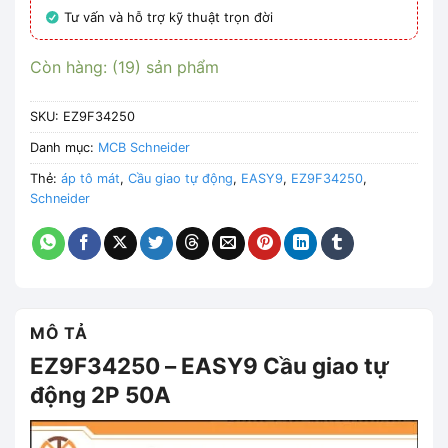
Tư vấn và hỗ trợ kỹ thuật trọn đời
Còn hàng: (19) sản phẩm
SKU:
EZ9F34250
Danh mục:
MCB Schneider
Thẻ:
áp tô mát
,
Cầu giao tự động
,
EASY9
,
EZ9F34250
,
Schneider
MÔ TẢ
EZ9F34250 – EASY9 Cầu giao tự
động 2P 50A