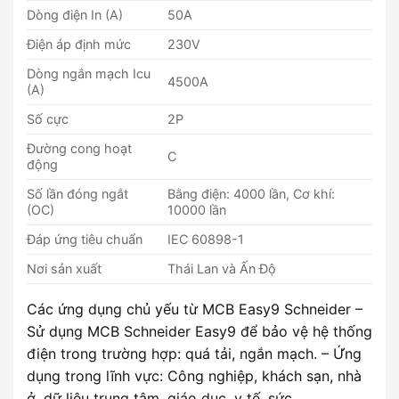
Dòng điện In (A)
50A
Điện áp định mức
230V
Dòng ngắn mạch Icu
4500A
(A)
Số cực
2P
Đường cong hoạt
C
động
Số lần đóng ngắt
Bằng điện: 4000 lần, Cơ khí:
(OC)
10000 lần
Đáp ứng tiêu chuẩn
IEC 60898-1
Nơi sản xuất
Thái Lan và Ấn Độ
Các ứng dụng chủ yếu từ MCB Easy9 Schneider –
Sử dụng MCB Schneider Easy9 để bảo vệ hệ thống
điện trong trường hợp: quá tải, ngắn mạch. – Ứng
dụng trong lĩnh vực: Công nghiệp, khách sạn, nhà
ở, dữ liệu trung tâm, giáo dục, y tế, sức