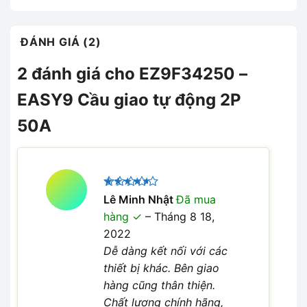
ĐÁNH GIÁ (2)
2 đánh giá cho
EZ9F34250 –
EASY9 Cầu giao tự động 2P
50A
Được
Lê Minh Nhật
Đã mua
xếp hạng
hàng
–
Tháng 8 18,
4
5 sao
2022
Dễ dàng kết nối với các
thiết bị khác. Bên giao
hàng cũng thân thiện.
Chất lượng chính hãng,