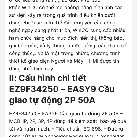
khỏe.WinCC có thể mô phỏng bằng hình ảnh các
sự kiện xảy ra trong quá trình điều khiển dưới
dạng chuổi sự kiện. Để đáp ứng yêu cầu công
nghệ ngày càng phát triển, WinCC cung cấp nhiều
hàm chức năng cho mục đích hiển thị, thông báo,
ghi báo cáo, xử lý thông tin đo lường, các tham số
công thức,.. và là một trong những chương trình
thiết kế giao diện Người và Máy – HMI được tin
dùng nhất hiện nay.
II: Cấu hình chi tiết
EZ9F34250 – EASY9 Cầu
giao tự động 2P 50A
EZ9F34250 – EASY9 Cầu giao tự động 2P 50A –
MCB 1P, 2P, 3P, 4P dùng để kiểm soát, bảo vệ quá
tải và ngắn mạch. – Tiêu chuẩn IEC 898. – Đường
cong của MCB Schneider Easy9 loại C. Schneider