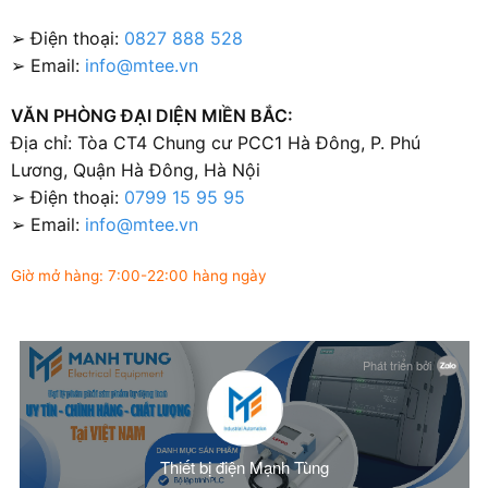
➢ Điện thoại:
0827 888 528
➢ Email:
info@mtee.vn
VĂN PHÒNG ĐẠI DIỆN MIỀN BẮC:
Địa chỉ: Tòa CT4 Chung cư PCC1 Hà Đông, P. Phú
Lương, Quận Hà Đông, Hà Nội
➢ Điện thoại:
0799 15 95 95
➢ Email:
info@mtee.vn
Giờ mở hàng: 7:00-22:00 hàng ngày