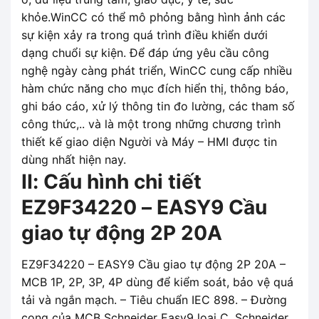
khỏe.WinCC có thể mô phỏng bằng hình ảnh các
sự kiện xảy ra trong quá trình điều khiển dưới
dạng chuổi sự kiện. Để đáp ứng yêu cầu công
nghệ ngày càng phát triển, WinCC cung cấp nhiều
hàm chức năng cho mục đích hiển thị, thông báo,
ghi báo cáo, xử lý thông tin đo lường, các tham số
công thức,.. và là một trong những chương trình
thiết kế giao diện Người và Máy – HMI được tin
dùng nhất hiện nay.
II: Cấu hình chi tiết
EZ9F34220 – EASY9 Cầu
giao tự động 2P 20A
EZ9F34220 – EASY9 Cầu giao tự động 2P 20A –
MCB 1P, 2P, 3P, 4P dùng để kiểm soát, bảo vệ quá
tải và ngắn mạch. – Tiêu chuẩn IEC 898. – Đường
cong của MCB Schneider Easy9 loại C. Schneider