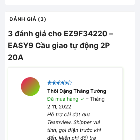
ĐÁNH GIÁ (3)
3 đánh giá cho
EZ9F34220 –
EASY9 Cầu giao tự động 2P
20A
Được
Thôi Đặng Thắng Tường
xếp hạng
Đã mua hàng
–
Tháng
4
5 sao
2 11, 2022
Hỗ trợ cài đặt qua
Teamview. Shipper vui
tính, gọi điện trước khi
đến. Miễn phí đổi trả