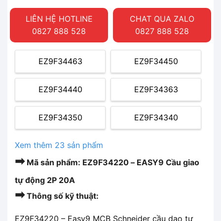
LIÊN HỆ HOTLINE
CHAT QUA ZALO
0827 888 528
0827 888 528
EZ9F34463
EZ9F34450
EZ9F34440
EZ9F34363
EZ9F34350
EZ9F34340
Xem thêm 23 sản phẩm
➡
Mã sản phẩm: EZ9F34220 – EASY9 Cầu giao
tự động 2P 20A
➡
Thông số kỹ thuật:
EZ9F34220 – Easy9 MCB Schneider cầu dao tự