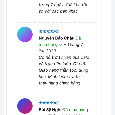
trong 7 ngày. Giá khá tốt
so với các bên khác
Được xếp
Nguyễn Bảo Châu
Đã
5
hạng
5
mua hàng
–
Tháng 7
sao
24, 2023
Có hỗ trợ tư vấn qua Zalo
và trực tiếp luôn. Giá tốt.
Giao hàng thần tốc, đúng
hẹn. Mình kiểm tra thì
thấy hàng chính hãng
Được xếp
Bùi Sỹ Nghị
Đã mua hàng
5
hạng
5