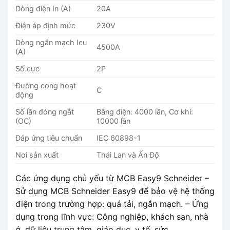
Dòng điện In (A)
20A
Điện áp định mức
230V
Dòng ngắn mạch Icu
4500A
(A)
Số cực
2P
Đường cong hoạt
C
động
Số lần đóng ngắt
Bằng điện: 4000 lần, Cơ khí:
(OC)
10000 lần
Đáp ứng tiêu chuẩn
IEC 60898-1
Nơi sản xuất
Thái Lan và Ấn Độ
Các ứng dụng chủ yếu từ MCB Easy9 Schneider –
Sử dụng MCB Schneider Easy9 để bảo vệ hệ thống
điện trong trường hợp: quá tải, ngắn mạch. – Ứng
dụng trong lĩnh vực: Công nghiệp, khách sạn, nhà
ở, dữ liệu trung tâm, giáo dục, y tế, sức