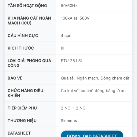
TẦN SỐ HOẠT ĐỘNG
50/60Hz
KHẢ NĂNG CẮT NGẮN
100kA tại 500V
MẠCH (ICU)
CẤU HÌNH CỰC
4 cực
KÍCH THƯỚC
III
LOẠI GIẢI PHÓNG QUÁ
ETU 25 LSI
DÒNG
BẢO VỆ
Quá tải, Ngắn mạch, Dòng chạm đất
CHỨC NĂNG ĐIỀU
Cơ khí với cơ chế đóng bằng lò xo
KHIỂN
TIẾP ĐIỂM PHỤ
2 NO + 2 NC
THƯƠNG HIỆU
Siemens
DATASHEET
DOWNLOAD DATASHEET