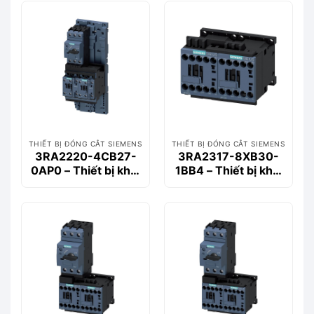
THIẾT BỊ ĐÓNG CẮT SIEMENS
THIẾT BỊ ĐÓNG CẮT SIEMENS
3RA2220-4CB27-
3RA2317-8XB30-
0AP0 – Thiết bị khởi
1BB4 – Thiết bị khởi
động động cơ
động động cơ
Siemems
Siemems