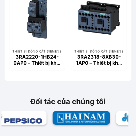
THIẾT BỊ ĐÓNG CẮT SIEMENS
THIẾT BỊ ĐÓNG CẮT SIEMENS
3RA2220-1HB24-
3RA2318-8XB30-
0AP0 – Thiết bị khởi
1AP0 – Thiết bị khởi
động động cơ
động động cơ
Siemems
Siemems
Đối tác của chúng tôi