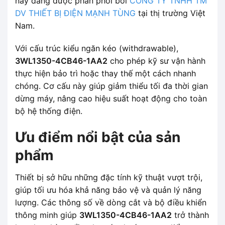
này đang được phân phối bởi
CÔNG TY TNHH TM
DV THIẾT BỊ ĐIỆN MẠNH TÙNG
tại thị trường Việt
Nam.
Với cấu trúc kiểu ngăn kéo (withdrawable),
3WL1350-4CB46-1AA2
cho phép kỹ sư vận hành
thực hiện bảo trì hoặc thay thế một cách nhanh
chóng. Cơ cấu này giúp giảm thiểu tối đa thời gian
dừng máy, nâng cao hiệu suất hoạt động cho toàn
bộ hệ thống điện.
Ưu điểm nổi bật của sản
phẩm
Thiết bị sở hữu những đặc tính kỹ thuật vượt trội,
giúp tối ưu hóa khả năng bảo vệ và quản lý năng
lượng. Các thông số về dòng cắt và bộ điều khiển
thông minh giúp
3WL1350-4CB46-1AA2
trở thành