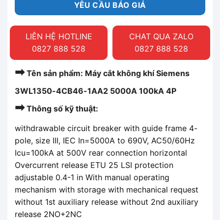
YÊU CẦU BÁO GIÁ
LIÊN HỆ HOTLINE
CHAT QUA ZALO
0827 888 528
0827 888 528
➡
Tên sản phẩm: Máy cắt không khí Siemens
3WL1350-4CB46-1AA2 5000A 100kA 4P
➡
Thông số kỹ thuật:
withdrawable circuit breaker with guide frame 4-
pole, size III, IEC In=5000A to 690V, AC50/60Hz
Icu=100kA at 500V rear connection horizontal
Overcurrent release ETU 25 LSI protection
adjustable 0.4-1 in With manual operating
mechanism with storage with mechanical request
without 1st auxiliary release without 2nd auxiliary
release 2NO+2NC