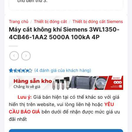
cho bên thứ 3.
Trang chủ
Thiết bị đóng cắt
Thiết bị đóng cắt Siemens
/
/
Máy cắt không khí Siemens 3WL1350-
4CB46-1AA2 5000A 100kA 4P
(
4
đánh giá của khách hàng)
4.25
4
trên
5 dựa
trên
đánh
giá
Lưu ý:
Giá bán hiện tại có thể khác so với giá
hiển thị trên website, vui lòng liên hệ hoặc
YÊU
CẦU BÁO GIÁ
bên dưới để nhận được mức giá ưu
đãi nhất