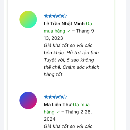
Được xếp
Lê Trần Nhật Minh
Đã
5
hạng
5
mua hàng
–
Tháng 9
sao
13, 2023
Giá khá tốt so với các
bên khác. Hỗ trợ tận tình.
Tuyệt vời, 5 sao không
thể chê. Chăm sóc khách
hàng tốt
Được
Mã Liên Thư
Đã mua
xếp hạng
hàng
–
Tháng 2 28,
4
5 sao
2024
Giá khá tốt so với các