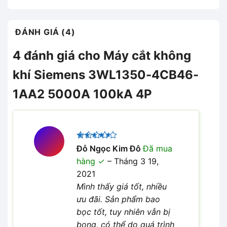
ĐÁNH GIÁ (4)
4 đánh giá cho
Máy cắt không
khí Siemens 3WL1350-4CB46-
1AA2 5000A 100kA 4P
Được
Đỗ Ngọc Kim Đô
Đã mua
xếp hạng
hàng
–
Tháng 3 19,
4
5 sao
2021
Mình thấy giá tốt, nhiều
ưu đãi. Sản phẩm bao
bọc tốt, tuy nhiên vẫn bị
bong, có thể do quá trình