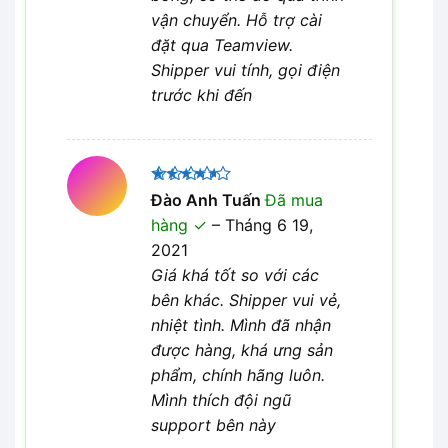
vận chuyển. Hỗ trợ cài
đặt qua Teamview.
Shipper vui tính, gọi điện
trước khi đến
Được
Đào Anh Tuấn
Đã mua
xếp hạng
hàng
–
Tháng 6 19,
4
5 sao
2021
Giá khá tốt so với các
bên khác. Shipper vui vẻ,
nhiệt tình. Mình đã nhận
được hàng, khá ưng sản
phẩm, chính hãng luôn.
Mình thích đội ngũ
support bên này