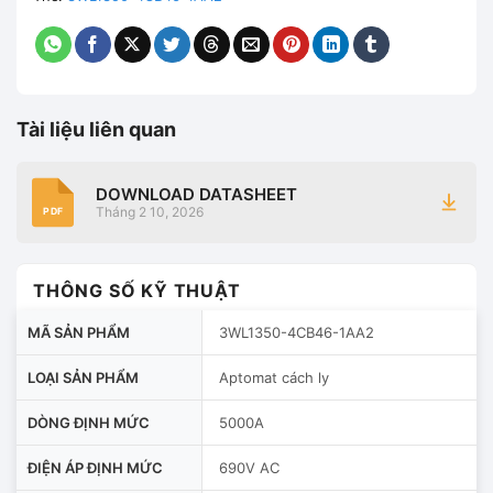
Tài liệu liên quan
DOWNLOAD DATASHEET
Tháng 2 10, 2026
PDF
THÔNG SỐ KỸ THUẬT
MÃ SẢN PHẨM
3WL1350-4CB46-1AA2
LOẠI SẢN PHẨM
Aptomat cách ly
DÒNG ĐỊNH MỨC
5000A
ĐIỆN ÁP ĐỊNH MỨC
690V AC