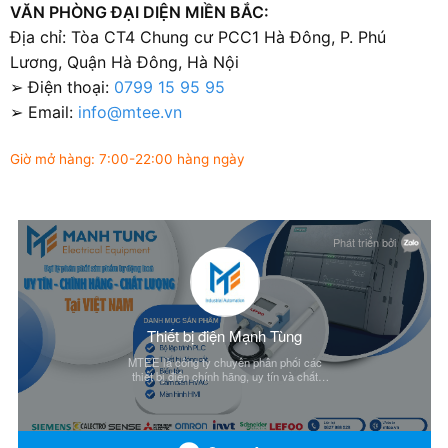
VĂN PHÒNG ĐẠI DIỆN MIỀN BẮC:
Địa chỉ: Tòa CT4 Chung cư PCC1 Hà Đông, P. Phú
Lương, Quận Hà Đông, Hà Nội
➢ Điện thoại:
0799 15 95 95
➢ Email:
info@mtee.vn
Giờ mở hàng: 7:00-22:00 hàng ngày