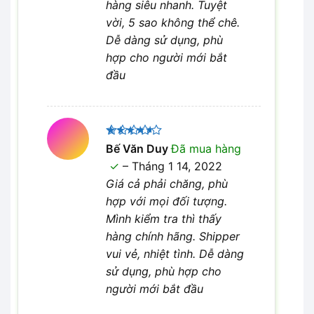
hàng siêu nhanh. Tuyệt
vời, 5 sao không thể chê.
Dễ dàng sử dụng, phù
hợp cho người mới bắt
đầu
Được
Bế Văn Duy
Đã mua hàng
xếp hạng
–
Tháng 1 14, 2022
4
5 sao
Giá cả phải chăng, phù
hợp với mọi đối tượng.
Mình kiểm tra thì thấy
hàng chính hãng. Shipper
vui vẻ, nhiệt tình. Dễ dàng
sử dụng, phù hợp cho
người mới bắt đầu