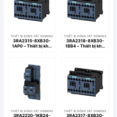
THIẾT BỊ ĐÓNG CẮT SIEMENS
THIẾT BỊ ĐÓNG CẮT SIEMENS
3RA2315-8XB30-
3RA2318-8XB30-
1AP0 – Thiết bị khởi
1BB4 – Thiết bị khởi
động động cơ
động động cơ
Siemems
Siemems
THIẾT BỊ ĐÓNG CẮT SIEMENS
THIẾT BỊ ĐÓNG CẮT SIEMENS
3RA2220-1KB24-
3RA2317-8XB30-