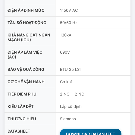
ĐIỆN ÁP ĐỊNH MỨC
1150V AC
TẦN SỐ HOẠT ĐỘNG
50/60 Hz
KHẢ NĂNG CẮT NGẮN
130kA
MẠCH (ICU)
ĐIỆN ÁP LÀM VIỆC
690V
(AC)
BẢO VỆ QUÁ DÒNG
ETU 25 LSI
CƠ CHẾ VẬN HÀNH
Cơ khí
TIẾP ĐIỂM PHỤ
2 NO + 2 NC
KIỂU LẮP ĐẶT
Lắp cố định
THƯƠNG HIỆU
Siemens
DATASHEET
DOWNLOAD DATASHEET