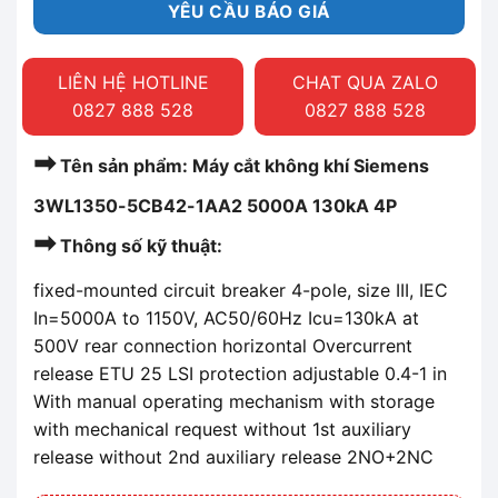
YÊU CẦU BÁO GIÁ
LIÊN HỆ HOTLINE
CHAT QUA ZALO
0827 888 528
0827 888 528
➡
Tên sản phẩm: Máy cắt không khí Siemens
3WL1350-5CB42-1AA2 5000A 130kA 4P
➡
Thông số kỹ thuật:
fixed-mounted circuit breaker 4-pole, size III, IEC
In=5000A to 1150V, AC50/60Hz Icu=130kA at
500V rear connection horizontal Overcurrent
release ETU 25 LSI protection adjustable 0.4-1 in
With manual operating mechanism with storage
with mechanical request without 1st auxiliary
release without 2nd auxiliary release 2NO+2NC