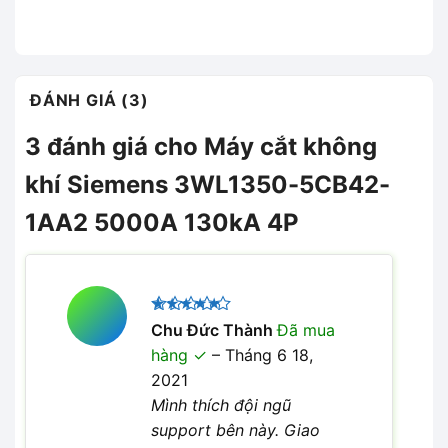
ĐÁNH GIÁ (3)
3 đánh giá cho
Máy cắt không
khí Siemens 3WL1350-5CB42-
1AA2 5000A 130kA 4P
Được xếp
Chu Đức Thành
Đã mua
5
hạng
5
hàng
–
Tháng 6 18,
sao
2021
Mình thích đội ngũ
support bên này. Giao