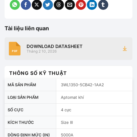
Tài liệu liên quan
DOWNLOAD DATASHEET
Tháng 2 10, 2026
PDF
THÔNG SỐ KỸ THUẬT
MÃ SẢN PHẨM
3WL1350-5CB42-1AA2
LOẠI SẢN PHẨM
Aptomat khí
SỐ CỰC
4 cực
KÍCH THƯỚC
Size III
DÒNG ĐỊNH MỨC (IN)
5000A