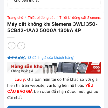
cho bên thứ 3.
Trang chủ
Thiết bị đóng cắt
Thiết bị đóng cắt Siemens
/
/
Máy cắt không khí Siemens 3WL1350-
5CB42-1AA2 5000A 130kA 4P
(
3
đánh giá của khách hàng)
4.33
3
trên
5 dựa
trên
đánh
giá
Lưu ý:
Giá bán hiện tại có thể khác so với giá
hiển thị trên website, vui lòng liên hệ hoặc
YÊU
CẦU BÁO GIÁ
bên dưới để nhận được mức giá ưu
đãi nhất