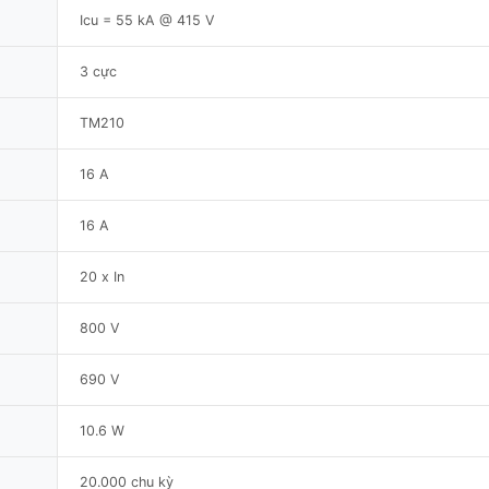
Icu = 55 kA @ 415 V
3 cực
TM210
16 A
16 A
20 x In
800 V
690 V
10.6 W
20.000 chu kỳ