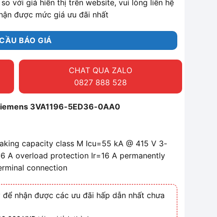
so với giá hiển thị trên website, vui lòng liên hệ
hận được mức giá ưu đãi nhất
CẦU BÁO GIÁ
CHAT QUA ZALO
0827 888 528
 Siemens 3VA1196-5ED36-0AA0
eaking capacity class M Icu=55 kA @ 415 V 3-
16 A overload protection Ir=16 A permanently
terminal connection
 để nhận được các ưu đãi hấp dẫn nhất chưa