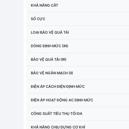
KHẢ NĂNG CẮT
SỐ CỰC
LOẠI BẢO VỆ QUÁ TẢI
DÒNG ĐỊNH MỨC (IN)
BẢO VỆ QUÁ TẢI (IR)
BẢO VỆ NGẮN MẠCH (II)
ĐIỆN ÁP CÁCH ĐIỆN ĐỊNH MỨC
ĐIỆN ÁP HOẠT ĐỘNG AC ĐỊNH MỨC
CÔNG SUẤT TIÊU THỤ TỐI ĐA
KHẢ NĂNG CHỊU ĐỰNG CƠ KHÍ