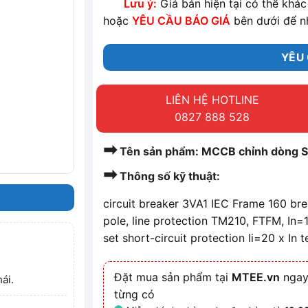
Lưu ý:
Giá bán hiện tại có thể khác 
hoặc
YÊU CẦU BÁO GIÁ
bên dưới để n
YÊU 
LIÊN HỆ HOTLINE
0827 888 528
➡
Tên sản phẩm: MCCB chỉnh dòng
➡
Thông số kỹ thuật:
circuit breaker 3VA1 IEC Frame 160 br
pole, line protection TM210, FTFM, In=
set short-circuit protection Ii=20 x In 
Đặt mua sản phẩm tại
MTEE.vn
ngay
ái.
từng có