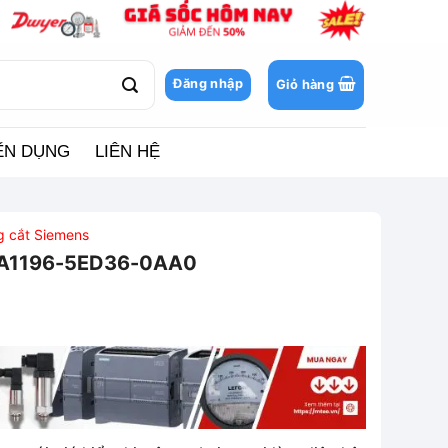
Đăng nhập
Giỏ hàng
ỂN DỤNG
LIÊN HỆ
ng cắt Siemens
VA1196-5ED36-0AA0