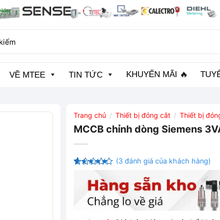
KHUYẾN MÃI 🔥
TUY
VỀ MTEE
TIN TỨC
Trang chủ
Thiết bị đóng cắt
Thiết bị đó
/
/
MCCB chỉnh dòng Siemens 3
(
3
đánh giá của khách hàng)
4.67
3
trên
5 dựa trên
đánh giá