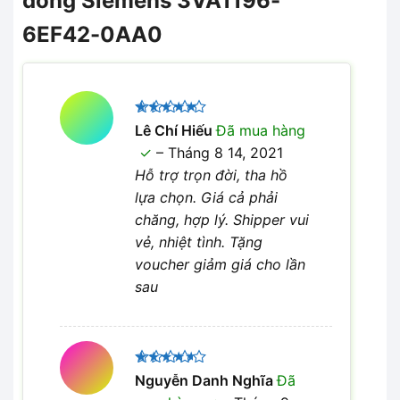
dòng Siemens 3VA1196-
6EF42-0AA0
Được xếp
Lê Chí Hiếu
Đã mua hàng
5
hạng
5
–
Tháng 8 14, 2021
sao
Hỗ trợ trọn đời, tha hồ
lựa chọn. Giá cả phải
chăng, hợp lý. Shipper vui
vẻ, nhiệt tình. Tặng
voucher giảm giá cho lần
sau
Được
Nguyễn Danh Nghĩa
Đã
xếp hạng