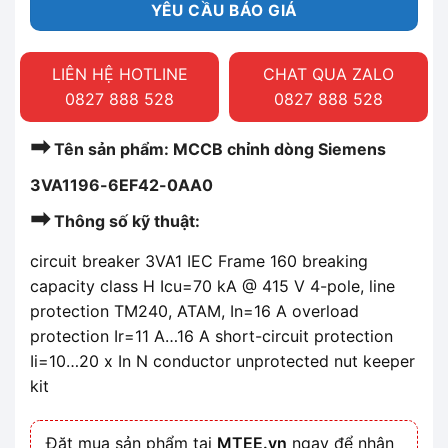
YÊU CẦU BÁO GIÁ
LIÊN HỆ HOTLINE
CHAT QUA ZALO
0827 888 528
0827 888 528
➡
Tên sản phẩm: MCCB chỉnh dòng Siemens
3VA1196-6EF42-0AA0
➡
Thông số kỹ thuật:
circuit breaker 3VA1 IEC Frame 160 breaking
capacity class H Icu=70 kA @ 415 V 4-pole, line
protection TM240, ATAM, In=16 A overload
protection Ir=11 A…16 A short-circuit protection
Ii=10…20 x In N conductor unprotected nut keeper
kit
Đặt mua sản phẩm tại
MTEE.vn
ngay để nhận