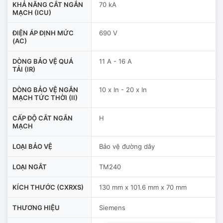
KHẢ NĂNG CẮT NGẮN
70 kA
MẠCH (ICU)
ĐIỆN ÁP ĐỊNH MỨC
690 V
(AC)
DÒNG BẢO VỆ QUÁ
11 A - 16 A
TẢI (IR)
DÒNG BẢO VỆ NGẮN
10 x In - 20 x In
MẠCH TỨC THỜI (II)
CẤP ĐỘ CẮT NGẮN
H
MẠCH
LOẠI BẢO VỆ
Bảo vệ đường dây
LOẠI NGẮT
TM240
KÍCH THƯỚC (CXRXS)
130 mm x 101.6 mm x 70 mm
THƯƠNG HIỆU
Siemens