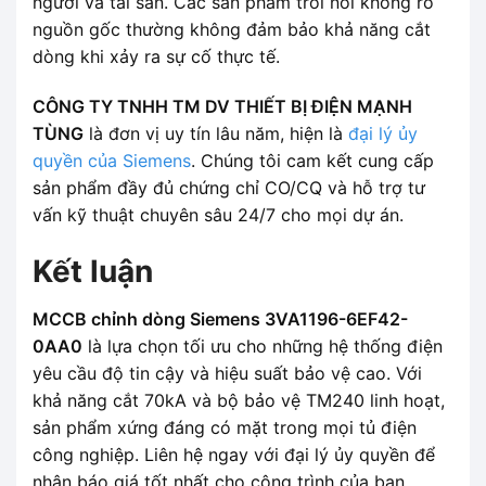
người và tài sản. Các sản phẩm trôi nổi không rõ
nguồn gốc thường không đảm bảo khả năng cắt
dòng khi xảy ra sự cố thực tế.
CÔNG TY TNHH TM DV THIẾT BỊ ĐIỆN MẠNH
TÙNG
là đơn vị uy tín lâu năm, hiện là
đại lý ủy
quyền của Siemens
. Chúng tôi cam kết cung cấp
sản phẩm đầy đủ chứng chỉ CO/CQ và hỗ trợ tư
vấn kỹ thuật chuyên sâu 24/7 cho mọi dự án.
Kết luận
MCCB chỉnh dòng Siemens 3VA1196-6EF42-
0AA0
là lựa chọn tối ưu cho những hệ thống điện
yêu cầu độ tin cậy và hiệu suất bảo vệ cao. Với
khả năng cắt 70kA và bộ bảo vệ TM240 linh hoạt,
sản phẩm xứng đáng có mặt trong mọi tủ điện
công nghiệp. Liên hệ ngay với đại lý ủy quyền để
nhận báo giá tốt nhất cho công trình của bạn.