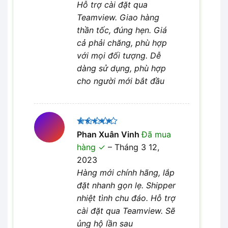
Hỗ trợ cài đặt qua
Teamview. Giao hàng
thần tốc, đúng hẹn. Giá
cả phải chăng, phù hợp
với mọi đối tượng. Dễ
dàng sử dụng, phù hợp
cho người mới bắt đầu
Được xếp
Phan Xuân Vinh
Đã mua
5
hạng
5
hàng
–
Tháng 3 12,
sao
2023
Hàng mới chính hãng, lắp
đặt nhanh gọn lẹ. Shipper
nhiệt tình chu đáo. Hỗ trợ
cài đặt qua Teamview. Sẽ
ủng hộ lần sau