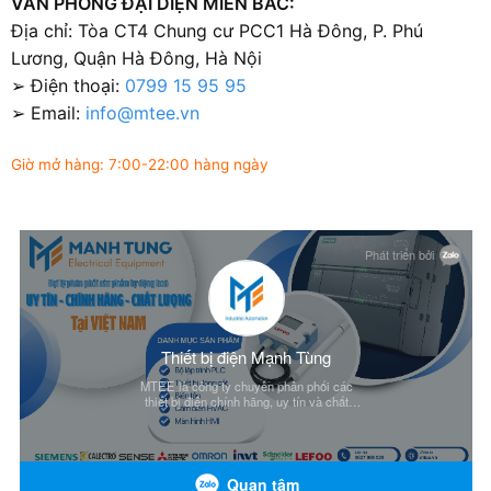
VĂN PHÒNG ĐẠI DIỆN MIỀN BẮC:
Địa chỉ: Tòa CT4 Chung cư PCC1 Hà Đông, P. Phú
Lương, Quận Hà Đông, Hà Nội
➢ Điện thoại:
0799 15 95 95
➢ Email:
info@mtee.vn
Giờ mở hàng: 7:00-22:00 hàng ngày