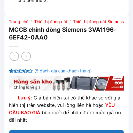
cho bên thứ 3.
Trang chủ
Thiết bị đóng cắt
Thiết bị đóng cắt Siemens
/
/
MCCB chỉnh dòng Siemens 3VA1196-
6EF42-0AA0
(
5
đánh giá của khách hàng)
4.6
5
trên 5
dựa trên
đánh giá
Lưu ý:
Giá bán hiện tại có thể khác so với giá
hiển thị trên website, vui lòng liên hệ hoặc
YÊU
CẦU BÁO GIÁ
bên dưới để nhận được mức giá ưu
đãi nhất