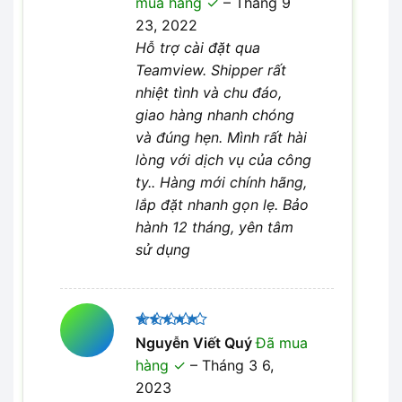
mua hàng
–
Tháng 9
4
5 sao
23, 2022
Hỗ trợ cài đặt qua
Teamview. Shipper rất
nhiệt tình và chu đáo,
giao hàng nhanh chóng
và đúng hẹn. Mình rất hài
lòng với dịch vụ của công
ty.. Hàng mới chính hãng,
lắp đặt nhanh gọn lẹ. Bảo
hành 12 tháng, yên tâm
sử dụng
Được xếp
Nguyễn Viết Quý
Đã mua
5
hạng
5
hàng
–
Tháng 3 6,
sao
2023