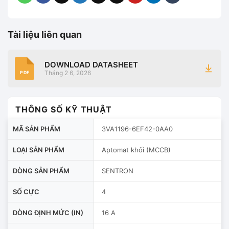
Tài liệu liên quan
DOWNLOAD DATASHEET
Tháng 2 6, 2026
PDF
THÔNG SỐ KỸ THUẬT
MÃ SẢN PHẨM
3VA1196-6EF42-0AA0
LOẠI SẢN PHẨM
Aptomat khối (MCCB)
DÒNG SẢN PHẨM
SENTRON
SỐ CỰC
4
DÒNG ĐỊNH MỨC (IN)
16 A