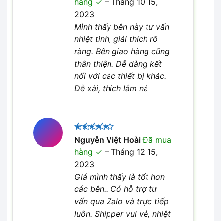
hàng
–
Tháng 10 15,
sao
2023
Mình thấy bên này tư vấn
nhiệt tình, giải thích rõ
ràng. Bên giao hàng cũng
thân thiện. Dễ dàng kết
nối với các thiết bị khác.
Dễ xài, thích lắm nà
Được xếp
Nguyễn Việt Hoài
Đã mua
5
hạng
5
hàng
–
Tháng 12 15,
sao
2023
Giá mình thấy là tốt hơn
các bên.. Có hỗ trợ tư
vấn qua Zalo và trực tiếp
luôn. Shipper vui vẻ, nhiệt