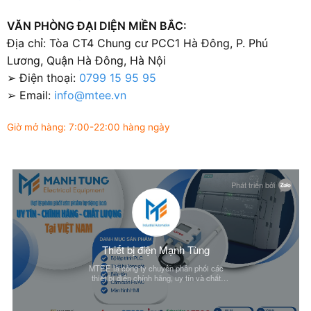
VĂN PHÒNG ĐẠI DIỆN MIỀN BẮC:
Địa chỉ: Tòa CT4 Chung cư PCC1 Hà Đông, P. Phú
Lương, Quận Hà Đông, Hà Nội
➢ Điện thoại:
0799 15 95 95
➢ Email:
info@mtee.vn
Giờ mở hàng: 7:00-22:00 hàng ngày