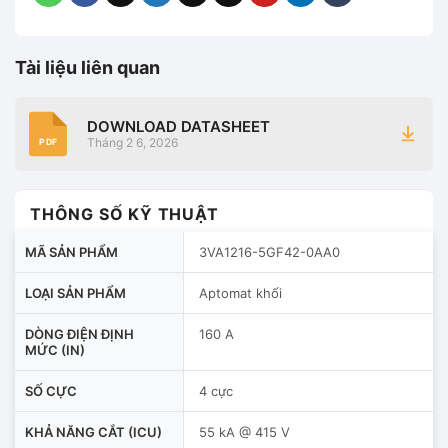
Tài liệu liên quan
DOWNLOAD DATASHEET
Tháng 2 6, 2026
PDF
THÔNG SỐ KỸ THUẬT
MÃ SẢN PHẨM
3VA1216-5GF42-0AA0
LOẠI SẢN PHẨM
Aptomat khối
DÒNG ĐIỆN ĐỊNH
160 A
MỨC (IN)
SỐ CỰC
4 cực
KHẢ NĂNG CẮT (ICU)
55 kA @ 415 V