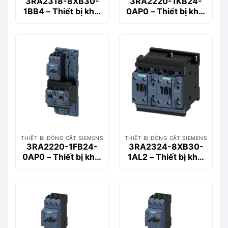
3RA2318-8XB30-
3RA2220-1KB24-
1BB4 – Thiết bị khởi
0AP0 – Thiết bị khởi
động động cơ
động động cơ
Siemems
Siemems
THIẾT BỊ ĐÓNG CẮT SIEMENS
THIẾT BỊ ĐÓNG CẮT SIEMENS
3RA2220-1FB24-
3RA2324-8XB30-
0AP0 – Thiết bị khởi
1AL2 – Thiết bị khởi
động động cơ
động động cơ
Siemems
Siemems