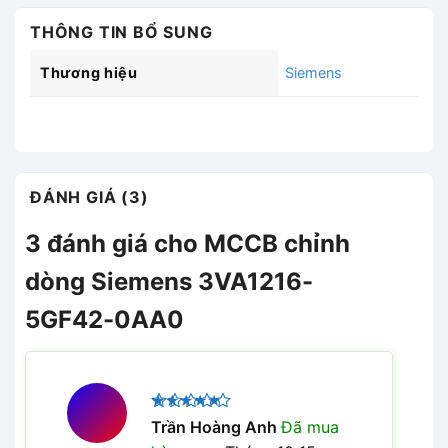
THÔNG TIN BỔ SUNG
Thương hiệu
Siemens
ĐÁNH GIÁ (3)
3 đánh giá cho
MCCB chỉnh
dòng Siemens 3VA1216-
5GF42-0AA0
Được xếp
Trần Hoàng Anh
Đã mua
5
hạng
5