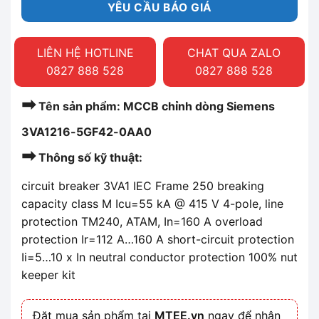
YÊU CẦU BÁO GIÁ
LIÊN HỆ HOTLINE
CHAT QUA ZALO
0827 888 528
0827 888 528
➡
Tên sản phẩm: MCCB chỉnh dòng Siemens
3VA1216-5GF42-0AA0
➡
Thông số kỹ thuật:
circuit breaker 3VA1 IEC Frame 250 breaking
capacity class M Icu=55 kA @ 415 V 4-pole, line
protection TM240, ATAM, In=160 A overload
protection Ir=112 A…160 A short-circuit protection
Ii=5…10 x In neutral conductor protection 100% nut
keeper kit
Đặt mua sản phẩm tại
MTEE.vn
ngay để nhận