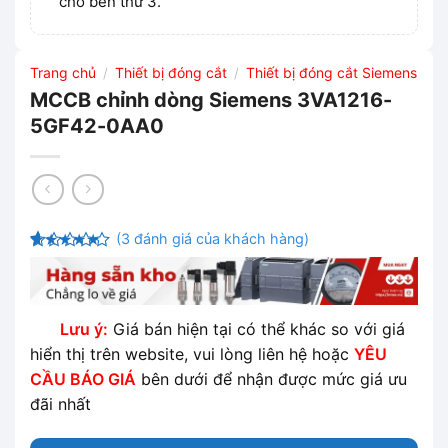
cho bên thứ 3.
Trang chủ
Thiết bị đóng cắt
Thiết bị đóng cắt Siemens
/
/
MCCB chỉnh dòng Siemens 3VA1216-
5GF42-0AA0
(
3
đánh giá của khách hàng)
5
3
trên 5
dựa trên
đánh giá
Lưu ý:
Giá bán hiện tại có thể khác so với giá
hiển thị trên website, vui lòng liên hệ hoặc
YÊU
CẦU BÁO GIÁ
bên dưới để nhận được mức giá ưu
đãi nhất