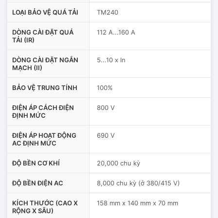
LOẠI BẢO VỆ QUÁ TẢI
TM240
DÒNG CÀI ĐẶT QUÁ
112 A...160 A
TẢI (IR)
DÒNG CÀI ĐẶT NGẮN
5...10 x In
MẠCH (II)
BẢO VỆ TRUNG TÍNH
100%
ĐIỆN ÁP CÁCH ĐIỆN
800 V
ĐỊNH MỨC
ĐIỆN ÁP HOẠT ĐỘNG
690 V
AC ĐỊNH MỨC
ĐỘ BỀN CƠ KHÍ
20,000 chu kỳ
ĐỘ BỀN ĐIỆN AC
8,000 chu kỳ (ở 380/415 V)
KÍCH THƯỚC (CAO X
158 mm x 140 mm x 70 mm
RỘNG X SÂU)