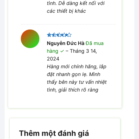
tình. Dễ dàng kết nối với
các thiết bị khác
Được xếp
Nguyễn Đức Hà
Đã mua
5
hạng
5
hàng
–
Tháng 3 14,
sao
2024
Hàng mới chính hãng, lắp
đặt nhanh gọn lẹ. Mình
thấy bên này tư vấn nhiệt
tình, giải thích rõ ràng
Thêm một đánh giá