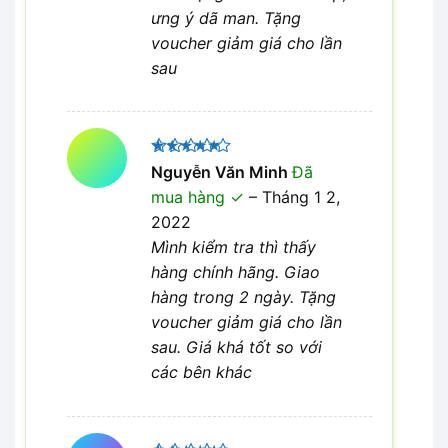
ưng ý dã man. Tặng
voucher giảm giá cho lần
sau
Được xếp
Nguyễn Văn Minh
Đã
5
hạng
5
mua hàng
–
Tháng 1 2,
sao
2022
Mình kiểm tra thì thấy
hàng chính hãng. Giao
hàng trong 2 ngày. Tặng
voucher giảm giá cho lần
sau. Giá khá tốt so với
các bên khác