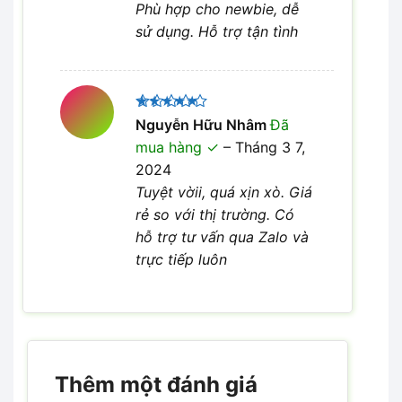
Phù hợp cho newbie, dễ
sử dụng. Hỗ trợ tận tình
Được xếp
Nguyễn Hữu Nhâm
Đã
5
hạng
5
mua hàng
–
Tháng 3 7,
sao
2024
Tuyệt vờii, quá xịn xò. Giá
rẻ so với thị trường. Có
hỗ trợ tư vấn qua Zalo và
trực tiếp luôn
Thêm một đánh giá