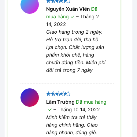
Được xếp
Nguyễn Xuân Viên
Đã
5
hạng
5
mua hàng
–
Tháng 2
sao
14, 2022
Giao hàng trong 2 ngày.
Hỗ trợ trọn đời, tha hồ
lựa chọn. Chất lượng sản
phẩm khỏi chê, hàng
chuẩn đáng tiền. Miễn phí
đổi trả trong 7 ngày
Được xếp
Lâm Trường
Đã mua hàng
5
hạng
5
–
Tháng 10 14, 2022
sao
Mình kiểm tra thì thấy
hàng chính hãng. Giao
hàng nhanh, đúng giờ.