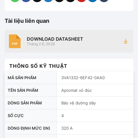
Tài liệu liên quan
DOWNLOAD DATASHEET
Tháng 2 6, 2026
PDF
THÔNG SỐ KỸ THUẬT
MÃ SẢN PHẨM
3VA1332-6EF42-0AA0
TÊN SẢN PHẨM
Aptomat vỏ đúc
DÒNG SẢN PHẨM
Bảo vệ đường dây
SỐ CỰC
4
DÒNG ĐỊNH MỨC (IN)
320 A