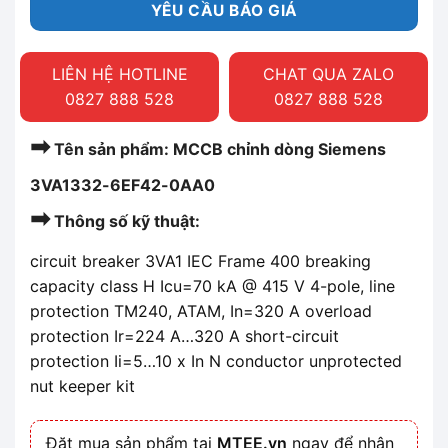
YÊU CẦU BÁO GIÁ
LIÊN HỆ HOTLINE
CHAT QUA ZALO
0827 888 528
0827 888 528
➡
Tên sản phẩm: MCCB chỉnh dòng Siemens
3VA1332-6EF42-0AA0
➡
Thông số kỹ thuật:
circuit breaker 3VA1 IEC Frame 400 breaking
capacity class H Icu=70 kA @ 415 V 4-pole, line
protection TM240, ATAM, In=320 A overload
protection Ir=224 A…320 A short-circuit
protection Ii=5…10 x In N conductor unprotected
nut keeper kit
Đặt mua sản phẩm tại
MTEE.vn
ngay để nhận