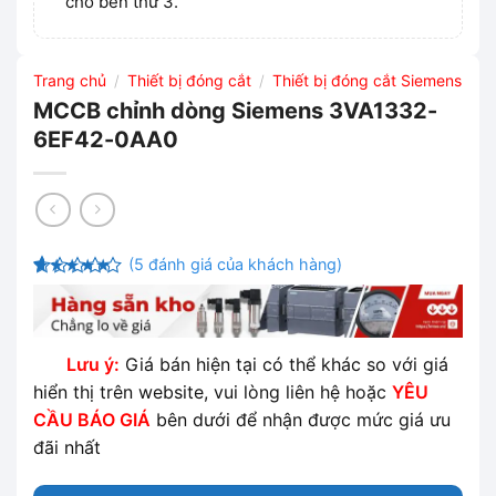
cho bên thứ 3.
Trang chủ
Thiết bị đóng cắt
Thiết bị đóng cắt Siemens
/
/
MCCB chỉnh dòng Siemens 3VA1332-
6EF42-0AA0
(
5
đánh giá của khách hàng)
4.8
5
trên 5
dựa trên
đánh giá
Lưu ý:
Giá bán hiện tại có thể khác so với giá
hiển thị trên website, vui lòng liên hệ hoặc
YÊU
CẦU BÁO GIÁ
bên dưới để nhận được mức giá ưu
đãi nhất