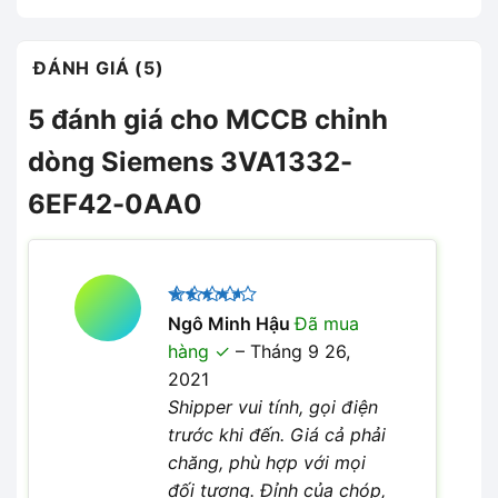
ĐÁNH GIÁ (5)
5 đánh giá cho
MCCB chỉnh
dòng Siemens 3VA1332-
6EF42-0AA0
Được
Ngô Minh Hậu
Đã mua
xếp hạng
hàng
–
Tháng 9 26,
4
5 sao
2021
Shipper vui tính, gọi điện
trước khi đến. Giá cả phải
chăng, phù hợp với mọi
đối tượng. Đỉnh của chóp,