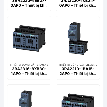
3RA2220-4EB27-
3RA2220-1KB24-
0AP0 – Thiết bị khởi
0AP0 – Thiết bị khởi
động động cơ
động động cơ
Siemems
Siemems
THIẾT BỊ ĐÓNG CẮT SIEMENS
THIẾT BỊ ĐÓNG CẮT SIEMENS
3RA2316-8XB30-
3RA2210-1BA15-
1AP0 – Thiết bị khởi
2AP0 – Thiết bị khởi
động động cơ
động động cơ
Siemems
Siemems