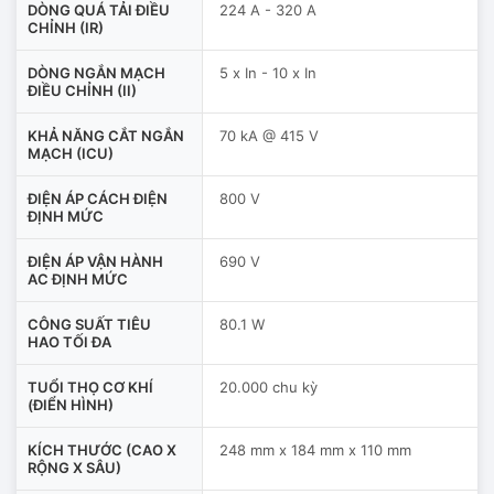
DÒNG QUÁ TẢI ĐIỀU
224 A - 320 A
CHỈNH (IR)
DÒNG NGẮN MẠCH
5 x In - 10 x In
ĐIỀU CHỈNH (II)
KHẢ NĂNG CẮT NGẮN
70 kA @ 415 V
MẠCH (ICU)
ĐIỆN ÁP CÁCH ĐIỆN
800 V
ĐỊNH MỨC
ĐIỆN ÁP VẬN HÀNH
690 V
AC ĐỊNH MỨC
CÔNG SUẤT TIÊU
80.1 W
HAO TỐI ĐA
TUỔI THỌ CƠ KHÍ
20.000 chu kỳ
(ĐIỂN HÌNH)
KÍCH THƯỚC (CAO X
248 mm x 184 mm x 110 mm
RỘNG X SÂU)