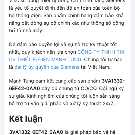
Việc sử dụng thiết bị đóng cắt chính hãng Siemens
là yếu tố quyết định đến độ an toàn của toàn bộ
hệ thống điện. Sản phẩm chính hãng đảm bảo khả
năng cắt dòng sự cố chính xác như thông số công
bố từ nhà máy.
Để đảm bảo quyền lợi và sự hỗ trợ kỹ thuật tốt
nhất, quý khách nên lựa chọn
CÔNG TY TNHH TM
DV THIẾT BỊ ĐIỆN MẠNH TÙNG
. Chúng tôi tự hào
là
đại lý ủy quyền của Siemens
tại Việt Nam.
Mạnh Tùng cam kết cung cấp sản phẩm
3VA1332-
6EF42-0AA0
đầy đủ chứng từ CO/CQ. Đội ngũ kỹ
sư giàu kinh nghiệm của chúng tôi luôn sẵn sàng
hỗ trợ tư vấn giải pháp và xử lý kỹ thuật 24/7.
Kết luận
3VA1332-6EF42-0AA0
là giải pháp bảo vệ hệ