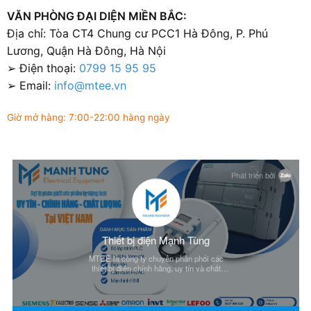
VĂN PHÒNG ĐẠI DIỆN MIỀN BẮC:
Địa chỉ: Tòa CT4 Chung cư PCC1 Hà Đông, P. Phú
Lương, Quận Hà Đông, Hà Nội
➢ Điện thoại:
0799 15 95 95
➢ Email:
info@mtee.vn
Giờ mở hàng: 7:00-22:00 hàng ngày