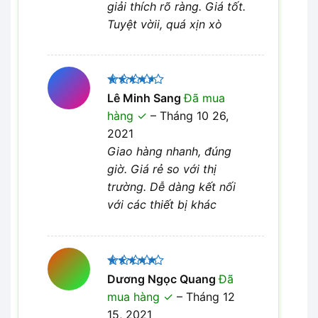
giải thích rõ ràng. Giá tốt.
Tuyệt vờii, quá xịn xò
Được
Lê Minh Sang
Đã mua
xếp hạng
hàng
–
Tháng 10 26,
4
5 sao
2021
Giao hàng nhanh, đúng
giờ. Giá rẻ so với thị
trường. Dễ dàng kết nối
với các thiết bị khác
Được xếp
Dương Ngọc Quang
Đã
5
hạng
5
mua hàng
–
Tháng 12
sao
15, 2021