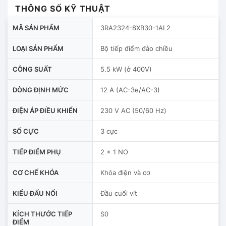
THÔNG SỐ KỸ THUẬT
MÃ SẢN PHẨM
3RA2324-8XB30-1AL2
LOẠI SẢN PHẨM
Bộ tiếp điểm đảo chiều
CÔNG SUẤT
5.5 kW (ở 400V)
DÒNG ĐỊNH MỨC
12 A (AC-3e/AC-3)
ĐIỆN ÁP ĐIỀU KHIỂN
230 V AC (50/60 Hz)
SỐ CỰC
3 cực
TIẾP ĐIỂM PHỤ
2 x 1 NO
CƠ CHẾ KHÓA
Khóa điện và cơ
KIỂU ĐẤU NỐI
Đầu cuối vít
KÍCH THƯỚC TIẾP
S0
ĐIỂM