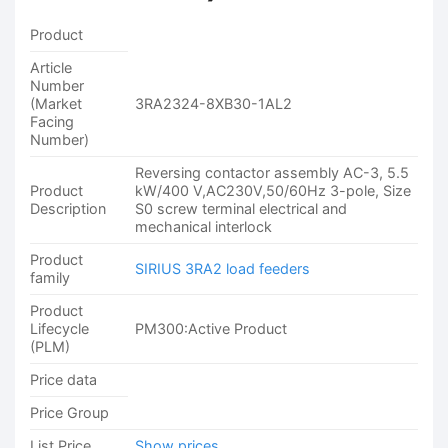
Product
Article
Number
(Market
3RA2324-8XB30-1AL2
Facing
Number)
Reversing contactor assembly AC-3, 5.5
Product
kW/400 V,AC230V,50/60Hz 3-pole, Size
Description
S0 screw terminal electrical and
mechanical interlock
Product
SIRIUS 3RA2 load feeders
family
Product
Lifecycle
PM300:Active Product
(PLM)
Price data
Price Group
List Price
Show prices