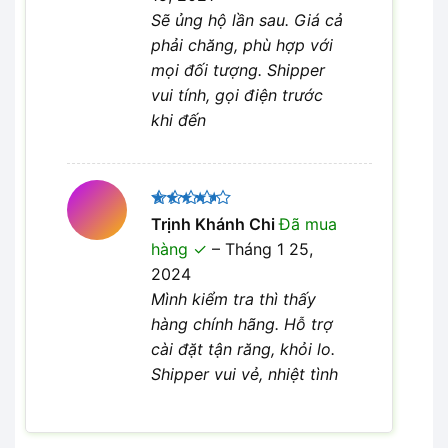
Sẽ ủng hộ lần sau. Giá cả
phải chăng, phù hợp với
mọi đối tượng. Shipper
vui tính, gọi điện trước
khi đến
Được
Trịnh Khánh Chi
Đã mua
xếp hạng
hàng
–
Tháng 1 25,
4
5 sao
2024
Mình kiểm tra thì thấy
hàng chính hãng. Hỗ trợ
cài đặt tận răng, khỏi lo.
Shipper vui vẻ, nhiệt tình