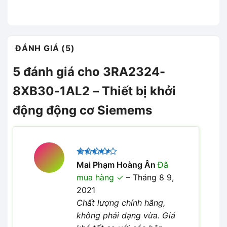
ĐÁNH GIÁ (5)
5 đánh giá cho
3RA2324-
8XB30-1AL2 – Thiết bị khởi
động động cơ Siemems
Được
Mai Phạm Hoàng Ân
Đã
xếp hạng
mua hàng
–
Tháng 8 9,
4
5 sao
2021
Chất lượng chính hãng,
không phải dạng vừa. Giá