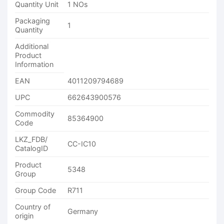
Quantity Unit
1 NOs
Packaging
1
Quantity
Additional
Product
Information
EAN
4011209794689
UPC
662643900576
Commodity
85364900
Code
LKZ_FDB/
CC-IC10
CatalogID
Product
5348
Group
Group Code
R711
Country of
Germany
origin