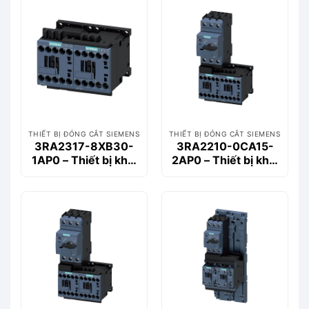
THIẾT BỊ ĐÓNG CẮT SIEMENS
THIẾT BỊ ĐÓNG CẮT SIEMENS
3RA2317-8XB30-
3RA2210-0CA15-
1AP0 – Thiết bị khởi
2AP0 – Thiết bị khởi
động động cơ
động động cơ
Siemems
Siemems