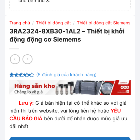
cho bên thứ 3.
Trang chủ
Thiết bị đóng cắt
Thiết bị đóng cắt Siemens
/
/
3RA2324-8XB30-1AL2 – Thiết bị khởi
động động cơ Siemems
(
5
đánh giá của khách hàng)
4.2
5
trên
5 dựa
trên
đánh
giá
Lưu ý:
Giá bán hiện tại có thể khác so với giá
hiển thị trên website, vui lòng liên hệ hoặc
YÊU
CẦU BÁO GIÁ
bên dưới để nhận được mức giá ưu
đãi nhất