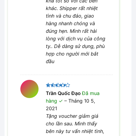
khá tốt so với các bên
khác. Shipper rất nhiệt
tình và chu đáo, giao
hàng nhanh chóng và
đúng hẹn. Mình rất hài
lòng với dịch vụ của công
ty.. Dễ dàng sử dụng, phù
hợp cho người mới bắt
đầu
Được
Trần Quốc Đạo
Đã mua
xếp hạng
hàng
–
Tháng 10 5,
4
5 sao
2021
Tặng voucher giảm giá
cho lần sau. Mình thấy
bên này tư vấn nhiệt tình,