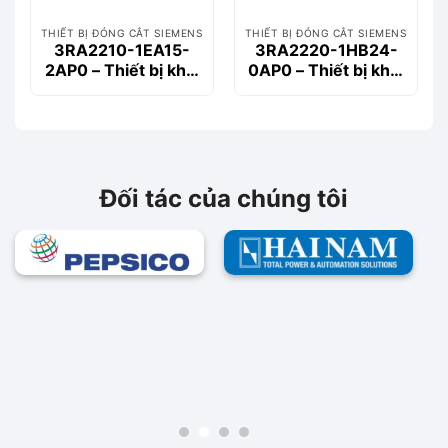
THIẾT BỊ ĐÓNG CẮT SIEMENS
THIẾT BỊ ĐÓNG CẮT SIEMENS
3RA2210-1EA15-
3RA2220-1HB24-
2AP0 – Thiết bị khởi
0AP0 – Thiết bị khởi
động động cơ
động động cơ
Siemems
Siemems
Đối tác của chúng tôi