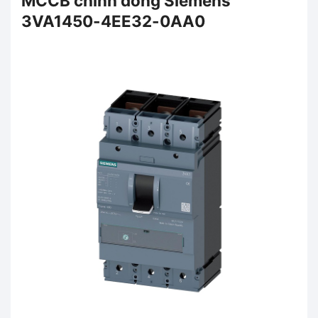
MCCB chỉnh dòng Siemens
3VA1450-4EE32-0AA0