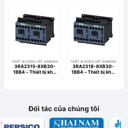
Siemems
Siemems
THIẾT BỊ ĐÓNG CẮT SIEMENS
THIẾT BỊ ĐÓNG CẮT SIEMENS
3RA2315-8XB30-
3RA2318-8XB30-
1BB4 – Thiết bị khởi
1BB4 – Thiết bị khởi
động động cơ
động động cơ
Siemems
Siemems
Đối tác của chúng tôi