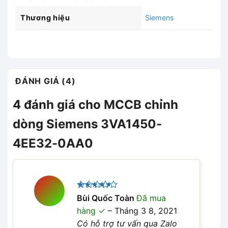
Thương hiệu
Siemens
ĐÁNH GIÁ (4)
4 đánh giá cho
MCCB chỉnh
dòng Siemens 3VA1450-
4EE32-0AA0
Được
Bùi Quốc Toàn
Đã mua
xếp hạng
hàng
–
Tháng 3 8, 2021
4
5 sao
Có hỗ trợ tư vấn qua Zalo