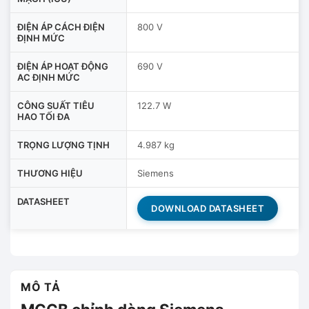
ĐIỆN ÁP CÁCH ĐIỆN
800 V
ĐỊNH MỨC
ĐIỆN ÁP HOẠT ĐỘNG
690 V
AC ĐỊNH MỨC
CÔNG SUẤT TIÊU
122.7 W
HAO TỐI ĐA
TRỌNG LƯỢNG TỊNH
4.987 kg
THƯƠNG HIỆU
Siemens
DATASHEET
DOWNLOAD DATASHEET
MÔ TẢ