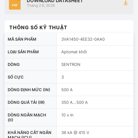
DOWNLOAD DATASHEET
Tháng 2 6, 2026
PDF
THÔNG SỐ KỸ THUẬT
MÃ SẢN PHẨM
3VA1450-4EE32-0AA0
LOẠI SẢN PHẨM
Aptomat khối
DÒNG
SENTRON
SỐ CỰC
3
DÒNG ĐỊNH MỨC (IN)
500 A
DÒNG QUÁ TẢI (IR)
350 A...500 A
DÒNG NGẮN MẠCH
10 x In
(II)
KHẢ NĂNG CẮT NGẮN
36 kA @ 415 V
MẠCH (ICU)