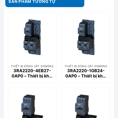
SẢN PHẨM TƯƠNG TỰ
THIẾT BỊ ĐÓNG CẮT SIEMENS
THIẾT BỊ ĐÓNG CẮT SIEMENS
3RA2220-4EB27-
3RA2220-1GB24-
0AP0 – Thiết bị khởi
0AP0 – Thiết bị khởi
động động cơ
động động cơ
Siemems
Siemems