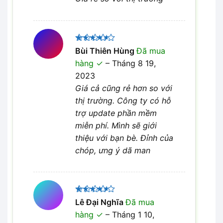
Được
Bùi Thiên Hùng
Đã mua
xếp hạng
hàng
–
Tháng 8 19,
4
5 sao
2023
Giá cả cũng rẻ hơn so với
thị trường. Công ty có hỗ
trợ update phần mềm
miễn phí. Mình sẽ giới
thiệu với bạn bè. Đỉnh của
chóp, ưng ý dã man
Được
Lê Đại Nghĩa
Đã mua
xếp hạng
hàng
–
Tháng 1 10,
4
5 sao