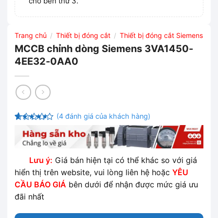
cho bên thứ 3.
Trang chủ
Thiết bị đóng cắt
Thiết bị đóng cắt Siemens
/
/
MCCB chỉnh dòng Siemens 3VA1450-
4EE32-0AA0
(
4
đánh giá của khách hàng)
4
4
trên 5
dựa trên
đánh giá
Lưu ý:
Giá bán hiện tại có thể khác so với giá
hiển thị trên website, vui lòng liên hệ hoặc
YÊU
CẦU BÁO GIÁ
bên dưới để nhận được mức giá ưu
đãi nhất