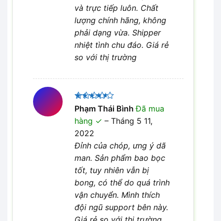
và trực tiếp luôn. Chất
lượng chính hãng, không
phải dạng vừa. Shipper
nhiệt tình chu đáo. Giá rẻ
so với thị trường
Được
Phạm Thái Bình
Đã mua
xếp hạng
hàng
–
Tháng 5 11,
4
5 sao
2022
Đỉnh của chóp, ưng ý dã
man. Sản phẩm bao bọc
tốt, tuy nhiên vẫn bị
bong, có thể do quá trình
vận chuyển. Mình thích
đội ngũ support bên này.
Giá rẻ so với thị trường