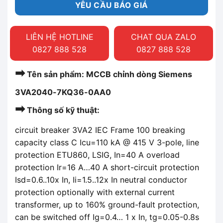
YÊU CẦU BÁO GIÁ
LIÊN HỆ HOTLINE
CHAT QUA ZALO
0827 888 528
0827 888 528
➡
Tên sản phẩm: MCCB chỉnh dòng Siemens
3VA2040-7KQ36-0AA0
➡
Thông số kỹ thuật:
circuit breaker 3VA2 IEC Frame 100 breaking
capacity class C Icu=110 kA @ 415 V 3-pole, line
protection ETU860, LSIG, In=40 A overload
protection Ir=16 A…40 A short-circuit protection
Isd=0.6..10x In, Ii=1.5..12x In neutral conductor
protection optionally with external current
transformer, up to 160% ground-fault protection,
can be switched off Ig=0.4… 1 x In, tg=0.05-0.8s