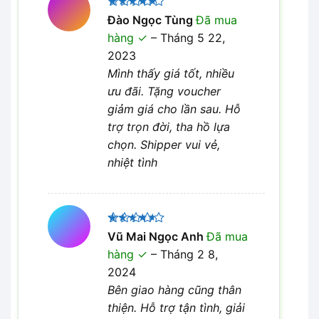
Được xếp
Đào Ngọc Tùng
Đã mua
5
hạng
5
hàng
–
Tháng 5 22,
sao
2023
Mình thấy giá tốt, nhiều
ưu đãi. Tặng voucher
giảm giá cho lần sau. Hỗ
trợ trọn đời, tha hồ lựa
chọn. Shipper vui vẻ,
nhiệt tình
Được
Vũ Mai Ngọc Anh
Đã mua
xếp hạng
hàng
–
Tháng 2 8,
4
5 sao
2024
Bên giao hàng cũng thân
thiện. Hỗ trợ tận tình, giải