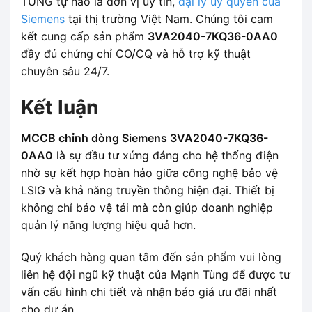
TÙNG tự hào là đơn vị uy tín,
đại lý ủy quyền của
Siemens
tại thị trường Việt Nam. Chúng tôi cam
kết cung cấp sản phẩm
3VA2040-7KQ36-0AA0
đầy đủ chứng chỉ CO/CQ và hỗ trợ kỹ thuật
chuyên sâu 24/7.
Kết luận
MCCB chỉnh dòng Siemens 3VA2040-7KQ36-
0AA0
là sự đầu tư xứng đáng cho hệ thống điện
nhờ sự kết hợp hoàn hảo giữa công nghệ bảo vệ
LSIG và khả năng truyền thông hiện đại. Thiết bị
không chỉ bảo vệ tải mà còn giúp doanh nghiệp
quản lý năng lượng hiệu quả hơn.
Quý khách hàng quan tâm đến sản phẩm vui lòng
liên hệ đội ngũ kỹ thuật của Mạnh Tùng để được tư
vấn cấu hình chi tiết và nhận báo giá ưu đãi nhất
cho dự án.