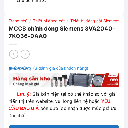
cho bên thứ 3.
Trang chủ
Thiết bị đóng cắt
Thiết bị đóng cắt Siemens
/
/
MCCB chỉnh dòng Siemens 3VA2040-
7KQ36-0AA0
(
3
đánh giá của khách hàng)
4.33
3
trên
5 dựa
trên
đánh
giá
Lưu ý:
Giá bán hiện tại có thể khác so với giá
hiển thị trên website, vui lòng liên hệ hoặc
YÊU
CẦU BÁO GIÁ
bên dưới để nhận được mức giá ưu
đãi nhất