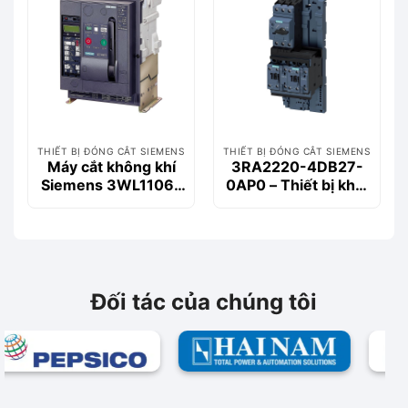
THIẾT BỊ ĐÓNG CẮT SIEMENS
THIẾT BỊ ĐÓNG CẮT SIEMENS
Máy cắt không khí
3RA2220-4DB27-
Siemens 3WL1106-
0AP0 – Thiết bị khởi
2CB36-1AA2 630A
động động cơ
55kA 3P
Siemems
Đối tác của chúng tôi