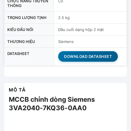
CHỨC NĂNG TRUYỀN
Có
THÔNG
TRỌNG LƯỢNG TỊNH
2.5 kg
KIỂU ĐẤU NỐI
Đầu cuối dạng hộp 2 mặt
THƯƠNG HIỆU
Siemens
DATASHEET
DOWNLOAD DATASHEET
MÔ TẢ
MCCB chỉnh dòng Siemens
3VA2040-7KQ36-0AA0