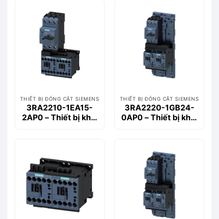
THIẾT BỊ ĐÓNG CẮT SIEMENS
THIẾT BỊ ĐÓNG CẮT SIEMENS
3RA2210-1EA15-
3RA2220-1GB24-
2AP0 – Thiết bị khởi
0AP0 – Thiết bị khởi
động động cơ
động động cơ
Siemems
Siemems