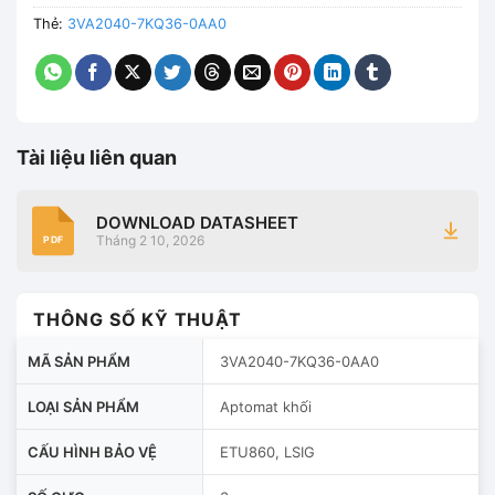
Thẻ:
3VA2040-7KQ36-0AA0
Tài liệu liên quan
DOWNLOAD DATASHEET
Tháng 2 10, 2026
PDF
THÔNG SỐ KỸ THUẬT
MÃ SẢN PHẨM
3VA2040-7KQ36-0AA0
LOẠI SẢN PHẨM
Aptomat khối
CẤU HÌNH BẢO VỆ
ETU860, LSIG