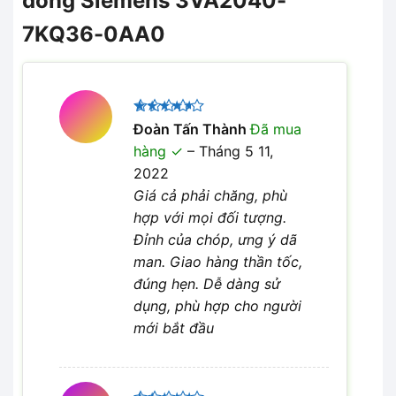
dòng Siemens 3VA2040-
7KQ36-0AA0
Được
Đoàn Tấn Thành
Đã mua
xếp hạng
hàng
–
Tháng 5 11,
4
5 sao
2022
Giá cả phải chăng, phù
hợp với mọi đối tượng.
Đỉnh của chóp, ưng ý dã
man. Giao hàng thần tốc,
đúng hẹn. Dễ dàng sử
dụng, phù hợp cho người
mới bắt đầu