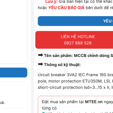
Lưu ý:
Giá bán hiện tại có thể khác 
hoặc
YÊU CẦU BÁO GIÁ
bên dưới để n
YÊU 
LIÊN HỆ HOTLINE
0827 888 528
➡
Tên sản phẩm: MCCB chỉnh dòng
➡
Thông số kỹ thuật:
circuit breaker 3VA2 IEC Frame 160 br
pole, motor protection ETU350M, LSI, 
short-circuit protection Isd=3…15 x Ir, I
Đặt mua sản phẩm tại
MTEE.vn
ngay
ái.
từng có