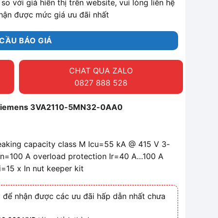
so với giá hiển thị trên website, vui lòng liên hệ
hận được mức giá ưu đãi nhất
CẦU BÁO GIÁ
CHAT QUA ZALO
0827 888 528
 Siemens 3VA2110-5MN32-0AA0
eaking capacity class M Icu=55 kA @ 415 V 3-
In=100 A overload protection Ir=40 A…100 A
i=15 x In nut keeper kit
 để nhận được các ưu đãi hấp dẫn nhất chưa