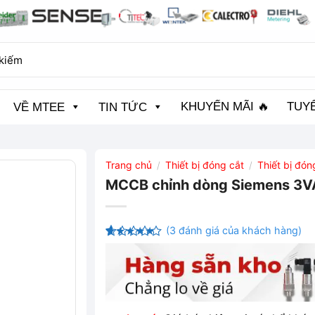
KHUYẾN MÃI 🔥
TUY
VỀ MTEE
TIN TỨC
Trang chủ
Thiết bị đóng cắt
Thiết bị đó
/
/
MCCB chỉnh dòng Siemens 
(
3
đánh giá của khách hàng)
5
3
trên 5
dựa trên
đánh giá