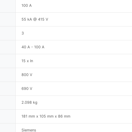
100 A
55 kA @ 415 V
3
40 A - 100 A
15 x In
800 V
690 V
2.098 kg
181 mm x 105 mm x 86 mm
Siemens