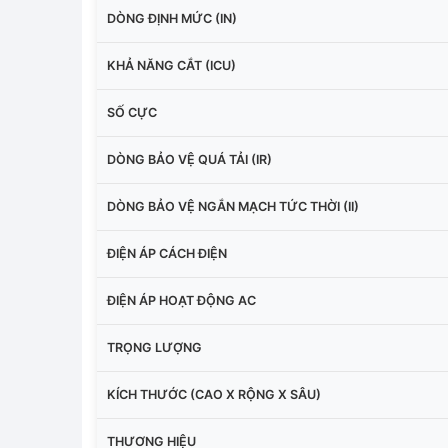
DÒNG ĐỊNH MỨC (IN)
KHẢ NĂNG CẮT (ICU)
SỐ CỰC
DÒNG BẢO VỆ QUÁ TẢI (IR)
DÒNG BẢO VỆ NGẮN MẠCH TỨC THỜI (II)
ĐIỆN ÁP CÁCH ĐIỆN
ĐIỆN ÁP HOẠT ĐỘNG AC
TRỌNG LƯỢNG
KÍCH THƯỚC (CAO X RỘNG X SÂU)
THƯƠNG HIỆU