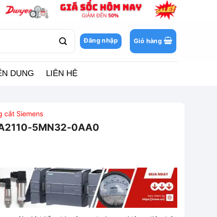
Đăng nhập
Giỏ hàng
ỂN DỤNG
LIÊN HỆ
ng cắt Siemens
3VA2110-5MN32-0AA0