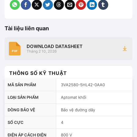
Tài liệu liên quan
DOWNLOAD DATASHEET
Tháng 2 10, 2026
PDF
THÔNG SỐ KỸ THUẬT
MÃ SẢN PHẨM
3VA2580-5HL42-0AA0
LOẠI SẢN PHẨM
Aptomat khối
DÒNG BẢO VỆ
Bảo vệ đường dây
SỐ CỰC
4
ĐIỆN ÁP CÁCH ĐIỆN
800 V