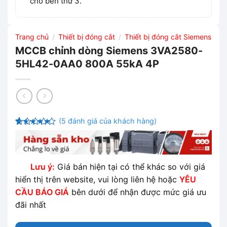
cho bên thứ 3.
Trang chủ
Thiết bị đóng cắt
Thiết bị đóng cắt Siemens
/
/
MCCB chỉnh dòng Siemens 3VA2580-
5HL42-0AA0 800A 55kA 4P
(
5
đánh giá của khách hàng)
4.6
5
trên 5
dựa trên
đánh giá
Lưu ý:
Giá bán hiện tại có thể khác so với giá
hiển thị trên website, vui lòng liên hệ hoặc
YÊU
CẦU BÁO GIÁ
bên dưới để nhận được mức giá ưu
đãi nhất