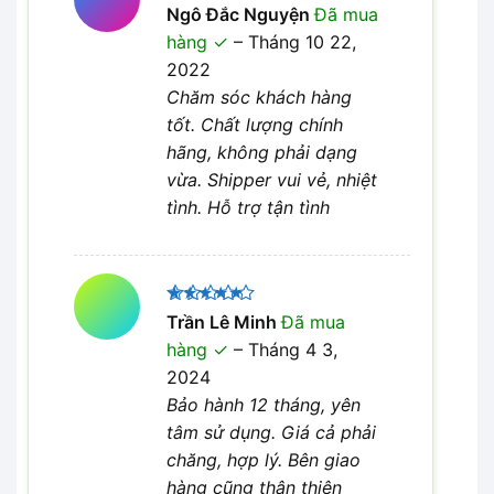
Được xếp
Ngô Đắc Nguyện
Đã mua
5
hạng
5
hàng
–
Tháng 10 22,
sao
2022
Chăm sóc khách hàng
tốt. Chất lượng chính
hãng, không phải dạng
vừa. Shipper vui vẻ, nhiệt
tình. Hỗ trợ tận tình
Được xếp
Trần Lê Minh
Đã mua
5
hạng
5
hàng
–
Tháng 4 3,
sao
2024
Bảo hành 12 tháng, yên
tâm sử dụng. Giá cả phải
chăng, hợp lý. Bên giao
hàng cũng thân thiện