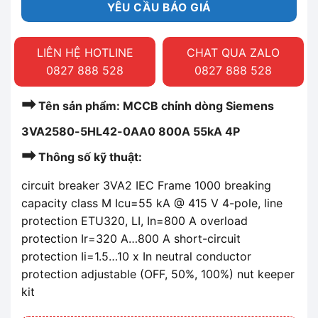
YÊU CẦU BÁO GIÁ
LIÊN HỆ HOTLINE
CHAT QUA ZALO
0827 888 528
0827 888 528
➡
Tên sản phẩm: MCCB chỉnh dòng Siemens
3VA2580-5HL42-0AA0 800A 55kA 4P
➡
Thông số kỹ thuật:
circuit breaker 3VA2 IEC Frame 1000 breaking
capacity class M Icu=55 kA @ 415 V 4-pole, line
protection ETU320, LI, In=800 A overload
protection Ir=320 A…800 A short-circuit
protection Ii=1.5…10 x In neutral conductor
protection adjustable (OFF, 50%, 100%) nut keeper
kit