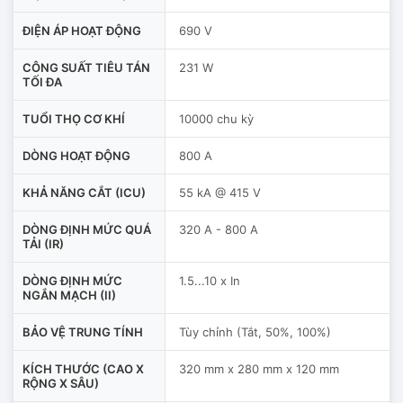
ĐIỆN ÁP HOẠT ĐỘNG
690 V
CÔNG SUẤT TIÊU TÁN
231 W
TỐI ĐA
TUỔI THỌ CƠ KHÍ
10000 chu kỳ
DÒNG HOẠT ĐỘNG
800 A
KHẢ NĂNG CẮT (ICU)
55 kA @ 415 V
DÒNG ĐỊNH MỨC QUÁ
320 A - 800 A
TẢI (IR)
DÒNG ĐỊNH MỨC
1.5...10 x In
NGẮN MẠCH (II)
BẢO VỆ TRUNG TÍNH
Tùy chỉnh (Tắt, 50%, 100%)
KÍCH THƯỚC (CAO X
320 mm x 280 mm x 120 mm
RỘNG X SÂU)