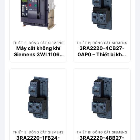
THIẾT BỊ ĐÓNG CẮT SIEMENS
THIẾT BỊ ĐÓNG CẮT SIEMENS
Máy cắt không khí
3RA2220-4CB27-
Siemens 3WL1106-
0AP0 – Thiết bị khởi
2CB36-1AA2 630A
động động cơ
55kA 3P
Siemems
THIẾT BỊ ĐÓNG CẮT SIEMENS
THIẾT BỊ ĐÓNG CẮT SIEMENS
3RA2220-1FB24-
3RA2220-4BB27-