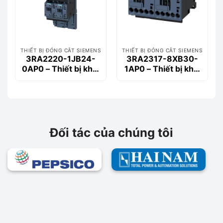
THIẾT BỊ ĐÓNG CẮT SIEMENS
THIẾT BỊ ĐÓNG CẮT SIEMENS
3RA2220-1JB24-
3RA2317-8XB30-
0AP0 – Thiết bị khởi
1AP0 – Thiết bị khởi
động động cơ
động động cơ
Siemems
Siemems
Đối tác của chúng tôi