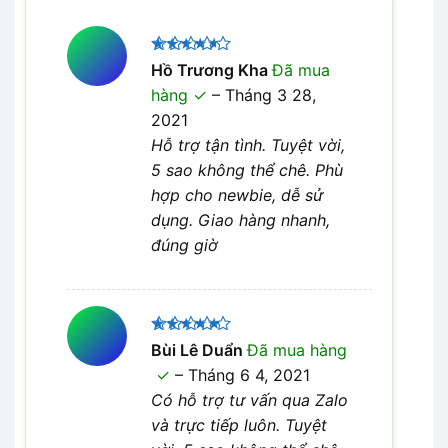
Được
Hồ Trương Kha
Đã mua
xếp hạng
hàng
–
Tháng 3 28,
4
5 sao
2021
Hỗ trợ tận tình. Tuyệt vời,
5 sao không thể chê. Phù
hợp cho newbie, dễ sử
dụng. Giao hàng nhanh,
đúng giờ
Được xếp
Bùi Lê Duẩn
Đã mua hàng
5
hạng
5
–
Tháng 6 4, 2021
sao
Có hỗ trợ tư vấn qua Zalo
và trực tiếp luôn. Tuyệt