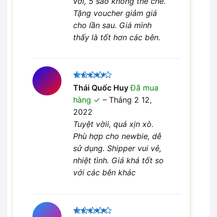
vời, 5 sao không thể chê.
Tặng voucher giảm giá
cho lần sau. Giá mình
thấy là tốt hơn các bên.
Được
Thái Quốc Huy
Đã mua
xếp hạng
hàng
–
Tháng 2 12,
4
5 sao
2022
Tuyệt vờii, quá xịn xò.
Phù hợp cho newbie, dễ
sử dụng. Shipper vui vẻ,
nhiệt tình. Giá khá tốt so
với các bên khác