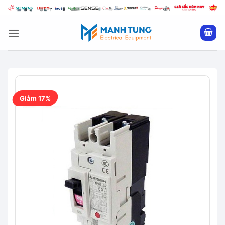
Bỏ
qua
nội
dung
Giảm 17%