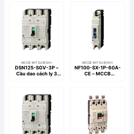
MCCB MITSUBISHI
MCCB MITSUBISHI
DSN125-SGV-3P –
NF100-SX-1P-60A-
Cầu dao cách ly 3
CE – MCCB
cực 125A Mitsubishi
Mitsubishi 1P 60A
200kA