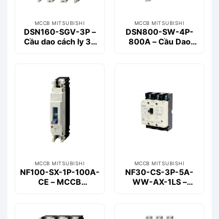
MCCB MITSUBISHI
MCCB MITSUBISHI
DSN160-SGV-3P –
DSN800-SW-4P-
Cầu dao cách ly 3P
800A – Cầu Dao
160A Mitsubishi
Cách Ly 4P 800A
Mitsubishi
MCCB MITSUBISHI
MCCB MITSUBISHI
NF100-SX-1P-100A-
NF30-CS-3P-5A-
CE – MCCB
WW-AX-1LS –
Mitsubishi 1P 100A,
Aptomat Khối MCCB
200kA
3P 5A Mitsubishi