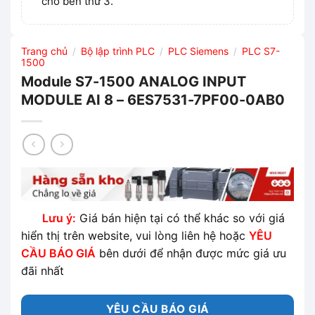
cho bên thứ 3.
Trang chủ
Bộ lập trình PLC
PLC Siemens
PLC S7-
/
/
/
1500
Module S7-1500 ANALOG INPUT
MODULE AI 8 – 6ES7531-7PF00-0AB0
Lưu ý:
Giá bán hiện tại có thể khác so với giá
hiển thị trên website, vui lòng liên hệ hoặc
YÊU
CẦU BÁO GIÁ
bên dưới để nhận được mức giá ưu
đãi nhất
YÊU CẦU BÁO GIÁ