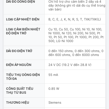
DẢI ĐO DÒNG ĐIỆN
Chỉ hỗ trợ cho cảm biến 2 dây và 4
dây (không ghi rõ dải đo cụ thể trong
văn bản)
LOẠI CẶP NHIỆT ĐIỆN
B, C, E, J, K, N, R, S, T, TXK/TXK(L)
LOẠI CẢM BIẾN NHIỆT
Cu 10, Cu 50, Cu 100, Ni 10, Ni 100,
ĐỘ ĐIỆN TRỞ
Ni 1000, Ni 120, Ni 200, Ni 500, Pt
10, Pt 50, Pt 100, Pt 1000, Pt 200, Pt
500, LG-Ni 1000
DẢI ĐO ĐIỆN TRỞ
0 đến 150 ohms, 0 đến 300 ohms, 0
đến 600 ohms, 0 đến 6000 ohms
ĐIỆN ÁP NGUỒN
24 V DC (19.2 V đến 28.8 V)
TIÊU THỤ DÒNG ĐIỆN
55 mA
TỐI ĐA
CÔNG SUẤT TIÊU
0.85 W
THỤ TỪ BUS
THƯƠNG HIỆU
Siemens