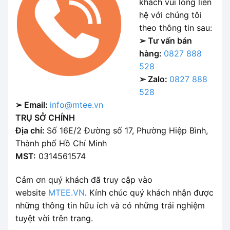
khách vui lòng liên
hệ với chúng tôi
theo thông tin sau:
➢ Tư vấn bán
hàng:
0827 888
528
➢ Zalo:
0827 888
528
➢ Email:
info@mtee.vn
TRỤ SỞ CHÍNH
Địa chỉ:
Số 16E/2 Đường số 17, Phường Hiệp Bình,
Thành phố Hồ Chí Minh
MST:
0314561574
Cảm ơn quý khách đã truy cập vào
website
MTEE.VN
. Kính chúc quý khách nhận được
những thông tin hữu ích và có những trải nghiệm
tuyệt vời trên trang.