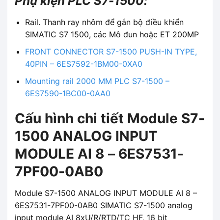
Phụ kiện PLC S7-1500:
Rail. Thanh ray nhôm để gắn bộ điều khiển
SIMATIC S7 1500, các Mô đun hoặc ET 200MP
FRONT CONNECTOR S7-1500 PUSH-IN TYPE,
40PIN – 6ES7592-1BM00-0XA0
Mounting rail 2000 MM PLC S7-1500 –
6ES7590-1BC00-0AA0
Cấu hình chi tiết Module S7-
1500 ANALOG INPUT
MODULE AI 8 – 6ES7531-
7PF00-0AB0
Module S7-1500 ANALOG INPUT MODULE AI 8 –
6ES7531-7PF00-0AB0 SIMATIC S7-1500 analog
input module AI 8xU/R/RTD/TC HF, 16 bit