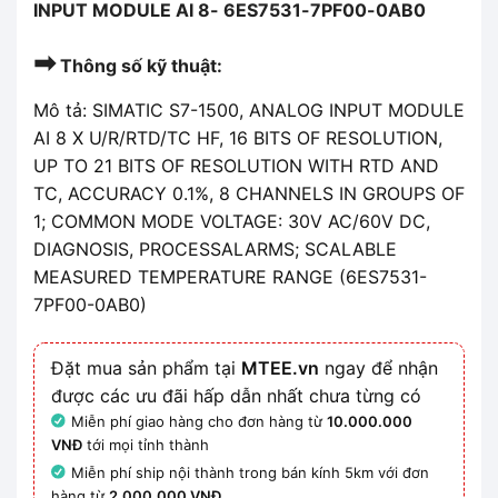
INPUT MODULE AI 8- 6ES7531-7PF00-0AB0
➡
Thông số kỹ thuật:
Mô tả: SIMATIC S7-1500, ANALOG INPUT MODULE
AI 8 X U/R/RTD/TC HF, 16 BITS OF RESOLUTION,
UP TO 21 BITS OF RESOLUTION WITH RTD AND
TC, ACCURACY 0.1%, 8 CHANNELS IN GROUPS OF
1; COMMON MODE VOLTAGE: 30V AC/60V DC,
DIAGNOSIS, PROCESSALARMS; SCALABLE
MEASURED TEMPERATURE RANGE (6ES7531-
7PF00-0AB0)
Đặt mua sản phẩm tại
MTEE.vn
ngay để nhận
được các ưu đãi hấp dẫn nhất chưa từng có
Miễn phí giao hàng cho đơn hàng từ
10.000.000
VNĐ
tới mọi tỉnh thành
Miễn phí ship nội thành trong bán kính 5km với đơn
hàng từ
2.000.000 VNĐ