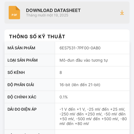
DOWNLOAD DATASHEET
Tháng mười một 19, 2025
PDF
THÔNG SỐ KỸ THUẬT
MÃ SẢN PHẨM
6ES7531-7PF00-0AB0
LOẠI SẢN PHẨM
Mô-đun đầu vào tương tự
SỐ KÊNH
8
ĐỘ PHÂN GIẢI
16-bit (lên đến 21-bit)
ĐỘ CHÍNH XÁC
0.1%
DẢI ĐO ĐIỆN ÁP
-1 V đến +1 V, -25 mV đến +25 mV,
-250 mV đến +250 mV, -50 mV đến
+50 mV, -500 mV đến +500 mV, -80
mV đến +80 mV