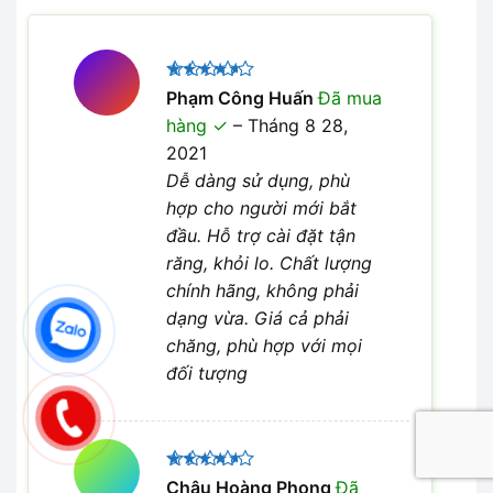
Được
Phạm Công Huấn
Đã mua
xếp hạng
hàng
–
Tháng 8 28,
4
5 sao
2021
Dễ dàng sử dụng, phù
hợp cho người mới bắt
đầu. Hỗ trợ cài đặt tận
răng, khỏi lo. Chất lượng
chính hãng, không phải
dạng vừa. Giá cả phải
chăng, phù hợp với mọi
đối tượng
Được
Châu Hoàng Phong
Đã