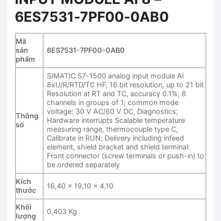
6ES7531-7PF00-0AB0
Mã
sản
6ES7531-7PF00-0AB0
phẩm
SIMATIC S7-1500 analog input module AI
8xU/R/RTD/TC HF, 16 bit resolution, up to 21 bit
Resolution at RT and TC, accuracy 0.1%, 8
channels in groups of 1; common mode
voltage: 30 V AC/60 V DC, Diagnostics;
Thông
Hardware interrupts Scalable temperature
số
measuring range, thermocouple type C,
Calibrate in RUN; Delivery including infeed
element, shield bracket and shield terminal:
Front connector (screw terminals or push-in) to
be ordered separately
Kích
16,40 x 19,10 x 4,10
thước
Khối
0,403 Kg
lượng