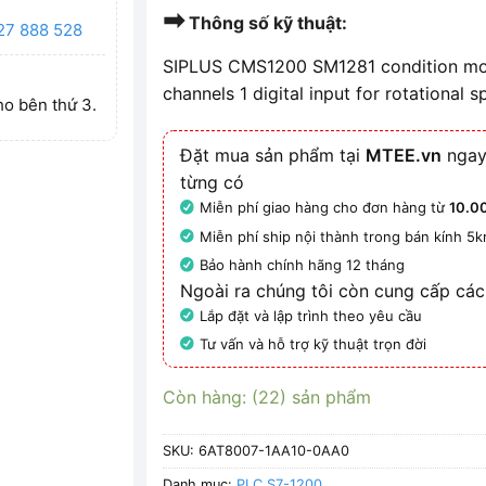
➡
Thông số kỹ thuật:
27 888 528
SIPLUS CMS1200 SM1281 condition moni
channels 1 digital input for rotational 
ho bên thứ 3.
Đặt mua sản phẩm tại
MTEE.vn
ngay
từng có
Miễn phí giao hàng cho đơn hàng từ
10.0
Miễn phí ship nội thành trong bán kính 5
Bảo hành chính hãng 12 tháng
Ngoài ra chúng tôi còn cung cấp các
Lắp đặt và lập trình theo yêu cầu
Tư vấn và hỗ trợ kỹ thuật trọn đời
Còn hàng: (22) sản phẩm
SKU:
6AT8007-1AA10-0AA0
Danh mục:
PLC S7-1200