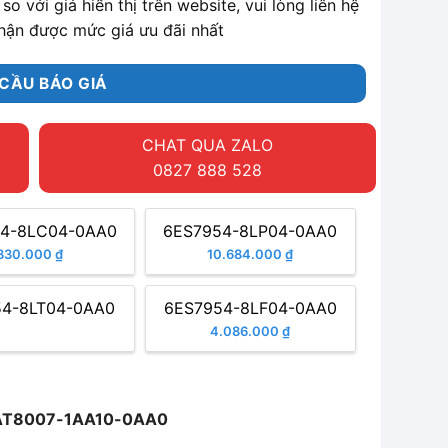
so với giá hiển thị trên website, vui lòng liên hệ
hận được mức giá ưu đãi nhất
CẦU BÁO GIÁ
CHAT QUA ZALO
0827 888 528
4-8LC04-0AA0
6ES7954-8LP04-0AA0
830.000 ₫
10.684.000 ₫
54-8LT04-0AA0
6ES7954-8LF04-0AA0
4.086.000 ₫
6AT8007-1AA10-0AA0