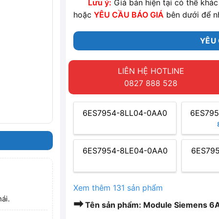
Lưu ý:
Giá bán hiện tại có thể khác 
hoặc
YÊU CẦU BÁO GIÁ
bên dưới để n
YÊU 
LIÊN HỆ HOTLINE
0827 888 528
6ES7954-8LL04-0AA0
6ES795
6ES7954-8LE04-0AA0
6ES79
Xem thêm 131 sản phẩm
ái.
➡
Tên sản phẩm: Module Siemens 