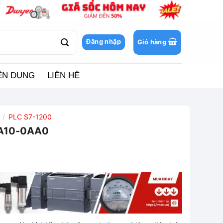
Đăng nhập
Giỏ hàng
ỂN DỤNG
LIÊN HỆ
PLC S7-1200
/
AA10-0AA0