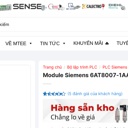
KHUYẾN MÃI 🔥
TUY
VỀ MTEE
TIN TỨC
Trang chủ
Bộ lập trình PLC
PLC Siemens
/
/
Module Siemens 6AT8007-1
(
5
đánh giá của khách hàng)
4.4
5
trên
5 dựa
trên
đánh
giá