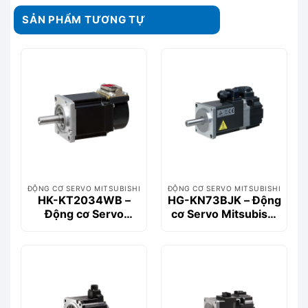
SẢN PHẨM TƯƠNG TỰ
ĐỘNG CƠ SERVO MITSUBISHI
ĐỘNG CƠ SERVO MITSUBISHI
HK-KT2034WB –
HG-KN73BJK – Động
Động cơ Servo
cơ Servo Mitsubishi
Mitsubishi 2kW
750W, 2.4Nm, Có
400V Có phanh
Phanh