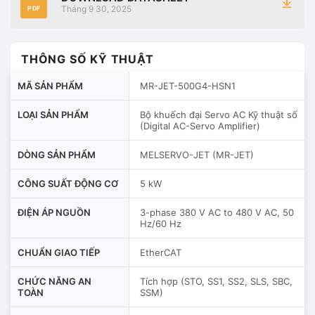
Tháng 9 30, 2025
PDF
THÔNG SỐ KỸ THUẬT
MÃ SẢN PHẨM
MR-JET-500G4-HSN1
LOẠI SẢN PHẨM
Bộ khuếch đại Servo AC Kỹ thuật số
(Digital AC-Servo Amplifier)
DÒNG SẢN PHẨM
MELSERVO-JET (MR-JET)
CÔNG SUẤT ĐỘNG CƠ
5 kW
ĐIỆN ÁP NGUỒN
3-phase 380 V AC to 480 V AC, 50
Hz/60 Hz
CHUẨN GIAO TIẾP
EtherCAT
CHỨC NĂNG AN
Tích hợp (STO, SS1, SS2, SLS, SBC,
TOÀN
SSM)