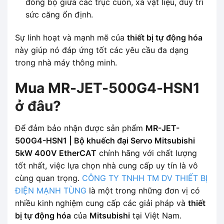
đồng bộ giữa các trục cuốn, xả vật liệu, duy trì
sức căng ổn định.
Sự linh hoạt và mạnh mẽ của
thiết bị tự động hóa
này giúp nó đáp ứng tốt các yêu cầu đa dạng
trong nhà máy thông minh.
Mua MR-JET-500G4-HSN1
ở đâu?
Để đảm bảo nhận được sản phẩm
MR-JET-
500G4-HSN1 | Bộ khuếch đại Servo Mitsubishi
5kW 400V EtherCAT
chính hãng với chất lượng
tốt nhất, việc lựa chọn nhà cung cấp uy tín là vô
cùng quan trọng.
CÔNG TY TNHH TM DV THIẾT BỊ
ĐIỆN MẠNH TÙNG
là một trong những đơn vị có
nhiều kinh nghiệm cung cấp các giải pháp và
thiết
bị tự động hóa
của
Mitsubishi
tại Việt Nam.