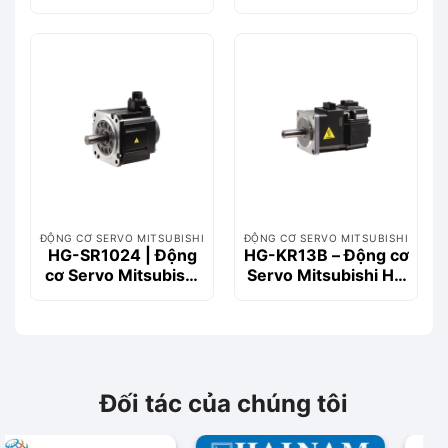
Series 400W 1.3Nm
1.5kW, 7.2Nm, Dòng
HG-SN
ĐỘNG CƠ SERVO MITSUBISHI
ĐỘNG CƠ SERVO MITSUBISHI
HG-SR1024 | Động
HG-KR13B – Động cơ
cơ Servo Mitsubishi
Servo Mitsubishi HG
1kW 4.8Nm 400V |
Series 100W có
HG-SR Series
phanh
Đối tác của chúng tôi