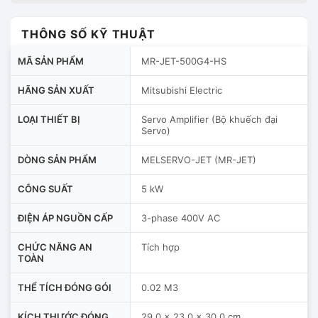
THÔNG SỐ KỸ THUẬT
MÃ SẢN PHẨM
MR-JET-500G4-HS
HÃNG SẢN XUẤT
Mitsubishi Electric
LOẠI THIẾT BỊ
Servo Amplifier (Bộ khuếch đại
Servo)
DÒNG SẢN PHẨM
MELSERVO-JET (MR-JET)
CÔNG SUẤT
5 kW
ĐIỆN ÁP NGUỒN CẤP
3-phase 400V AC
CHỨC NĂNG AN
Tích hợp
TOÀN
THỂ TÍCH ĐÓNG GÓI
0.02 M3
KÍCH THƯỚC ĐÓNG
29.0 x 23.0 x 30.0 cm