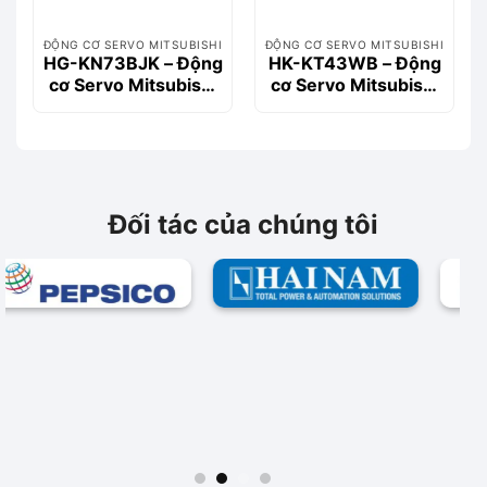
ĐỘNG CƠ SERVO MITSUBISHI
ĐỘNG CƠ SERVO MITSUBISHI
HG-KN73BJK – Động
HK-KT43WB – Động
cơ Servo Mitsubishi
cơ Servo Mitsubishi
750W, 2.4Nm, Có
400W, 1.3Nm, Có
Phanh
phanh
Đối tác của chúng tôi