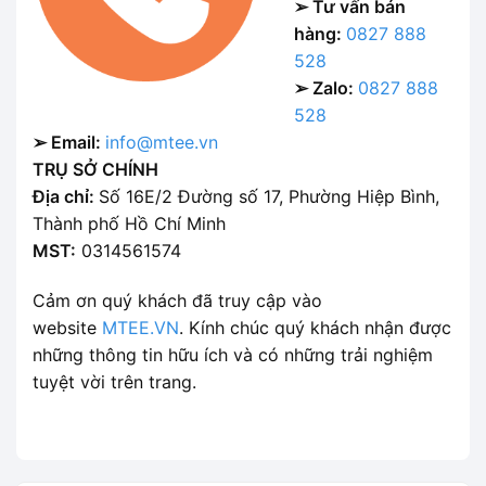
➢ Tư vấn bán
hàng:
0827 888
528
➢ Zalo:
0827 888
528
➢ Email:
info@mtee.vn
TRỤ SỞ CHÍNH
Địa chỉ:
Số 16E/2 Đường số 17, Phường Hiệp Bình,
Thành phố Hồ Chí Minh
MST:
0314561574
Cảm ơn quý khách đã truy cập vào
website
MTEE.VN
. Kính chúc quý khách nhận được
những thông tin hữu ích và có những trải nghiệm
tuyệt vời trên trang.