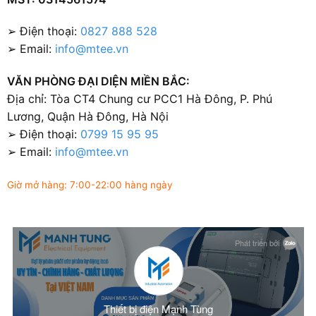
➢ Điện thoại:
0827 888 528
➢ Email:
info@mtee.vn
VĂN PHÒNG ĐẠI DIỆN MIỀN BẮC:
Địa chỉ: Tòa CT4 Chung cư PCC1 Hà Đông, P. Phú
Lương, Quận Hà Đông, Hà Nội
➢ Điện thoại:
0799 15 95 95
➢ Email:
info@mtee.vn
Giờ mở hàng: 7:00-22:00 hàng ngày