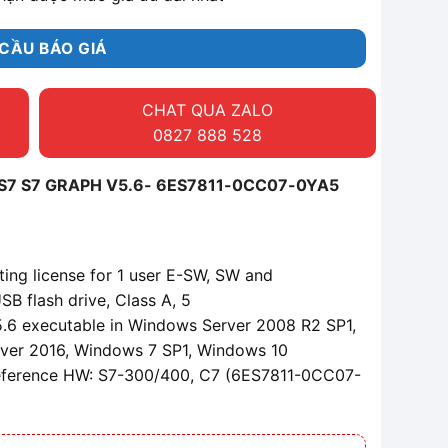
CẦU BÁO GIÁ
CHAT QUA ZALO
0827 888 528
 S7 S7 GRAPH V5.6- 6ES7811-0CC07-0YA5
ing license for 1 user E-SW, SW and
B flash drive, Class A, 5
V5.6 executable in Windows Server 2008 R2 SP1,
ver 2016, Windows 7 SP1, Windows 10
Reference HW: S7-300/400, C7 (6ES7811-0CC07-