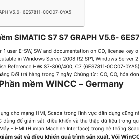
 GRAPH V5.6- 6ES7811-0CC07-0YA5
 mềm SIMATIC S7 S7 GRAPH V5.6- 6E
r 1 user E-SW, SW and documentation on CD, license key on
xecutable in Windows Server 2008 R2 SP1, Windows Server 
rise Reference HW: S7-300/400, C7 (6ES7811-0CC07-0YA5)
háng Đổi trả hàng trong 7 ngày Chứng từ : CO, CQ, hóa đơ
 về Phần mềm WINCC – Germany
dụng cho mạng HMI, Scada trong lĩnh vực dân dụng cũng 
ùng để giám sát, điều khiển và thu thập dữ liệu trong quá
à Máy – HMI (Human Machine Interface) trong hệ thống Scad
 giám sát và điều khiển quá trình sản xuất. Với WinC