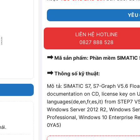
YÊU 
LIÊN HỆ HOTLINE
0827 888 528
➡
Mã sản phẩm: Phần mềm SIMATIC
➡
Thông số kỹ thuật:
Mô tả: SIMATIC S7, S7-Graph V5.6 Float
documentation on CD, license key on US
languages(de,en,fr,es,it) from STEP7 
Windows Server 2012 R2, Windows Ser
Professional, Windows 10 Enterprise 
0YA5)
ái.