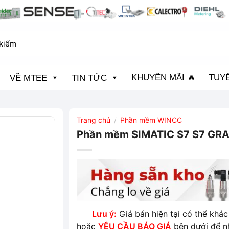
KHUYẾN MÃI 🔥
TUY
VỀ MTEE
TIN TỨC
Trang chủ
Phần mềm WINCC
/
Phần mềm SIMATIC S7 S7 GR
Lưu ý:
Giá bán hiện tại có thể khác 
hoặc
YÊU CẦU BÁO GIÁ
bên dưới để n