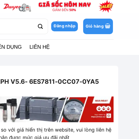
Đăng nhập
Giỏ hàng
ỂN DỤNG
LIÊN HỆ
APH V5.6- 6ES7811-0CC07-0YA5
so với giá hiển thị trên website, vui lòng liên hệ
hận được mức giá ưu đãi nhất