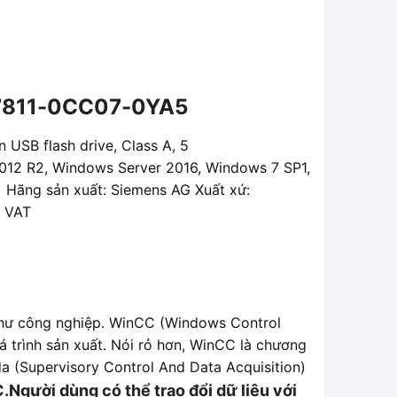
S7811-0CC07-0YA5
 USB flash drive, Class A, 5
2012 R2, Windows Server 2016, Windows 7 SP1,
 Hãng sản xuất: Siemens AG Xuất xứ:
n VAT
như công nghiệp. WinCC (Windows Control
 trình sản xuất. Nói rỏ hơn, WinCC là chương
a (Supervisory Control And Data Acquisition)
C.Người dùng có thể trao đổi dữ liệu với