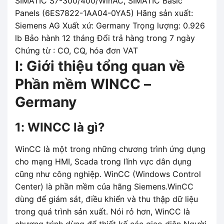
SIMATIC S7-300/400/WinAC, SIMATIC Basic
Panels (6ES7822-1AA04-0YA5) Hãng sản xuất:
Siemens AG Xuất xứ: Germany Trọng lượng: 0.926
lb Bảo hành 12 tháng Đổi trả hàng trong 7 ngày
Chứng từ : CO, CQ, hóa đơn VAT
I: Giới thiệu tổng quan về
Phần mềm WINCC –
Germany
1: WINCC là gì?
WinCC là một trong những chương trình ứng dụng
cho mạng HMI, Scada trong lĩnh vực dân dụng
cũng như công nghiệp. WinCC (Windows Control
Center) là phần mềm của hãng Siemens.WinCC
dùng để giám sát, điều khiển và thu thập dữ liệu
trong quá trình sản xuất. Nói rỏ hơn, WinCC là