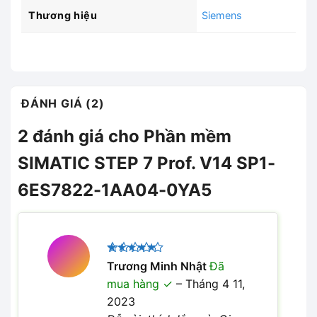
Thương hiệu
Siemens
ĐÁNH GIÁ (2)
2 đánh giá cho
Phần mềm
SIMATIC STEP 7 Prof. V14 SP1-
6ES7822-1AA04-0YA5
Được xếp
Trương Minh Nhật
Đã
5
hạng
5
mua hàng
–
Tháng 4 11,
sao
2023