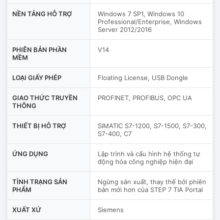
NỀN TẢNG HỖ TRỢ
Windows 7 SP1, Windows 10
Professional/Enterprise, Windows
Server 2012/2016
PHIÊN BẢN PHẦN
V14
MỀM
LOẠI GIẤY PHÉP
Floating License, USB Dongle
GIAO THỨC TRUYỀN
PROFINET, PROFIBUS, OPC UA
THÔNG
THIẾT BỊ HỖ TRỢ
SIMATIC S7-1200, S7-1500, S7-300,
S7-400, C7
ỨNG DỤNG
Lập trình và cấu hình hệ thống tự
động hóa công nghiệp hiện đại
TÌNH TRẠNG SẢN
Ngừng sản xuất, thay thế bởi phiên
PHẨM
bản mới hơn của STEP 7 TIA Portal
XUẤT XỨ
Siemens