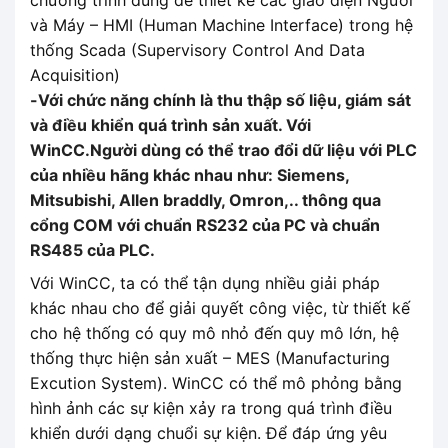
chương trình dùng để thiết kế các giao diện Người
và Máy – HMI (Human Machine Interface) trong hệ
thống Scada (Supervisory Control And Data
Acquisition)
-Với chức năng chính là thu thập số liệu, giám sát
và điều khiển quá trình sản xuất. Với
WinCC.Người dùng có thể trao đổi dữ liệu với PLC
của nhiều hãng khác nhau như: Siemens,
Mitsubishi, Allen braddly, Omron,.. thông qua
cổng COM với chuẩn RS232 của PC và chuẩn
RS485 của PLC.
Với WinCC, ta có thể tận dụng nhiều giải pháp
khác nhau cho để giải quyết công việc, từ thiết kế
cho hệ thống có quy mô nhỏ đến quy mô lớn, hệ
thống thực hiện sản xuất – MES (Manufacturing
Excution System). WinCC có thể mô phỏng bằng
hình ảnh các sự kiện xảy ra trong quá trình điều
khiển dưới dạng chuổi sự kiện. Để đáp ứng yêu