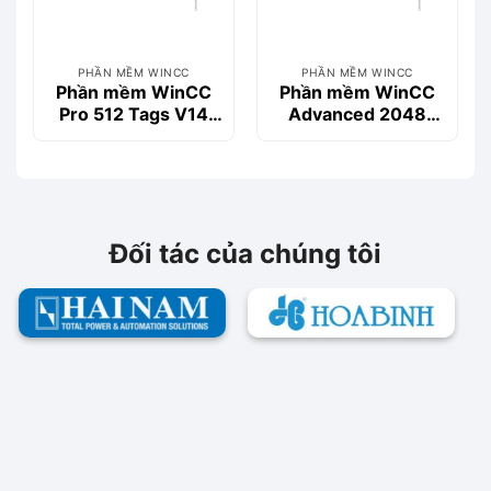
PHẦN MỀM WINCC
PHẦN MỀM WINCC
Phần mềm WinCC
Phần mềm WinCC
Pro 512 Tags V14
Advanced 2048
SP1- 6AV2103-
Tags V14 SP1-
0DA04-0AA5
6AV2104-4FF04-
0AE0
Đối tác của chúng tôi