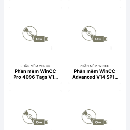
6AV2104-2BD05-
0HA05-0AA0
0BD0
PHẦN MỀM WINCC
PHẦN MỀM WINCC
Phần mềm WinCC
Phần mềm WinCC
Pro 4096 Tags V14
Advanced V14 SP1-
SP1- 6AV2103-
6AV2102-0AA04-
0HA04-0AA5
0AA5