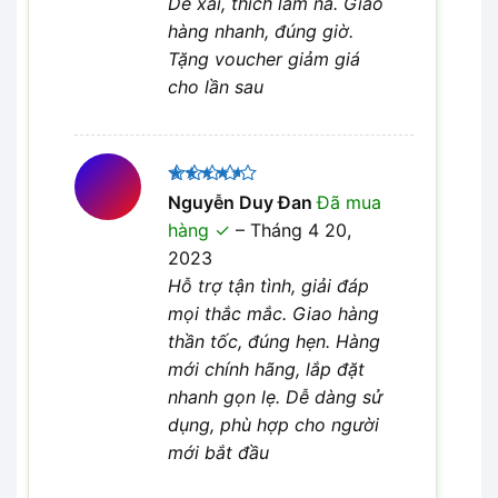
Dễ xài, thích lắm nà. Giao
hàng nhanh, đúng giờ.
Tặng voucher giảm giá
cho lần sau
Được
Nguyễn Duy Đan
Đã mua
xếp hạng
hàng
–
Tháng 4 20,
4
5 sao
2023
Hỗ trợ tận tình, giải đáp
mọi thắc mắc. Giao hàng
thần tốc, đúng hẹn. Hàng
mới chính hãng, lắp đặt
nhanh gọn lẹ. Dễ dàng sử
dụng, phù hợp cho người
mới bắt đầu