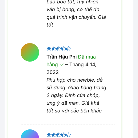
bao bọc tốt, tuy nhiên
vẫn bị bong, có thể do
quá trình vận chuyển. Giá
tốt
Được xếp
Trần Hậu Phi
Đã mua
5
hạng
5
hàng
–
Tháng 4 14,
sao
2022
Phù hợp cho newbie, dễ
sử dụng. Giao hàng trong
2 ngày. Đỉnh của chóp,
ưng ý dã man. Giá khá
tốt so với các bên khác