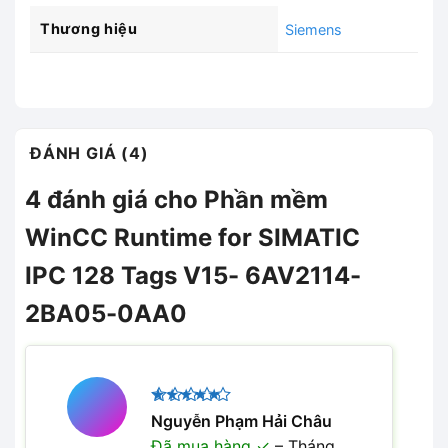
Thương hiệu
Siemens
ĐÁNH GIÁ (4)
4 đánh giá cho
Phần mềm
WinCC Runtime for SIMATIC
IPC 128 Tags V15- 6AV2114-
2BA05-0AA0
Được xếp
Nguyễn Phạm Hải Châu
5
hạng
5
Đã mua hàng
–
Tháng