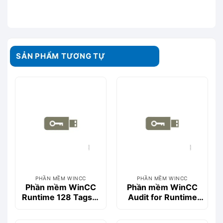
SẢN PHẨM TƯƠNG TỰ
PHẦN MỀM WINCC
PHẦN MỀM WINCC
Phần mềm WinCC
Phần mềm WinCC
Runtime 128 Tags->
Audit for Runtime
512 Tags V14-
Advanced-
6AV2104-2BD04-
6AV2107-0RA00-