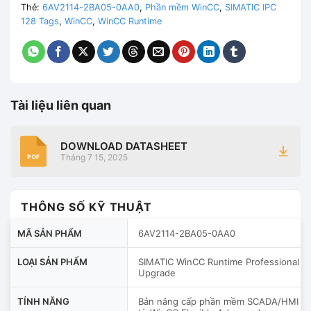
Thẻ:
6AV2114-2BA05-0AA0
,
Phần mềm WinCC
,
SIMATIC IPC
128 Tags
,
WinCC
,
WinCC Runtime
Tài liệu liên quan
DOWNLOAD DATASHEET
Tháng 7 15, 2025
PDF
THÔNG SỐ KỸ THUẬT
MÃ SẢN PHẨM
6AV2114-2BA05-0AA0
LOẠI SẢN PHẨM
SIMATIC WinCC Runtime Professional
Upgrade
TÍNH NĂNG
Bản nâng cấp phần mềm SCADA/HMI