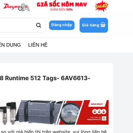
Đăng nhập
Giỏ hàng
ỂN DỤNG
LIÊN HỆ
8 Runtime 512 Tags- 6AV6613-
so với giá hiển thị trên website, vui lòng liên hệ