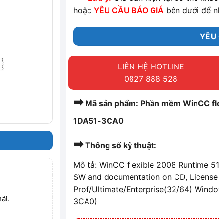
hoặc
YÊU CẦU BÁO GIÁ
bên dưới để n
YÊU 
LIÊN HỆ HOTLINE
0827 888 528
➡
Mã sản phẩm: Phần mềm WinCC fle
1DA51-3CA0
➡
Thông số kỹ thuật:
Mô tả: WinCC flexible 2008 Runtime 51
SW and documentation on CD, License
Prof/Ultimate/Enterprise(32/64) Windo
ái.
3CA0)