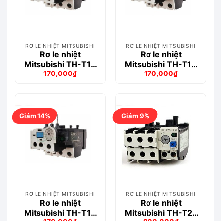
RƠ LE NHIỆT MITSUBISHI
RƠ LE NHIỆT MITSUBISHI
Rơ le nhiệt
Rơ le nhiệt
Mitsubishi TH-T18
Mitsubishi TH-T18
170,000
₫
170,000
₫
2.5A (2-3A)
5A (4-6A)
Giá
Giá
Giá
Giá
gốc
hiện
gốc
hiện
là:
tại
là:
tại
198,000₫.
là:
193,000₫.
là:
170,000₫.
170,000₫.
Giảm 14%
Giảm 9%
RƠ LE NHIỆT MITSUBISHI
RƠ LE NHIỆT MITSUBISHI
Rơ le nhiệt
Rơ le nhiệt
Mitsubishi TH-T18
Mitsubishi TH-T25