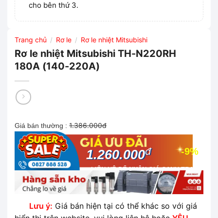
cho bên thứ 3.
Trang chủ
Rơ le
Rơ le nhiệt Mitsubishi
/
/
Rơ le nhiệt Mitsubishi TH-N220RH
180A (140-220A)
1.386.000đ
Giá bán thường :
đ
-9%
1.260.000
LIÊN HỆ ĐỂ NHẬN GIÁ CẠNH TRANH
NHẤT THỊ TRƯỜNG
Lưu ý:
Giá bán hiện tại có thể khác so với giá
hiển thị trên website, vui lòng liên hệ hoặc
YÊU