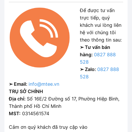
Để được tư vấn
trực tiếp, quý
khách vui lòng liên
hệ với chúng tôi
theo thông tin sau:
➢ Tư vấn bán
hàng:
0827 888
528
➢ Zalo:
0827 888
528
➢ Email:
info@mtee.vn
TRỤ SỞ CHÍNH
Địa chỉ:
Số 16E/2 Đường số 17, Phường Hiệp Bình,
Thành phố Hồ Chí Minh
MST:
0314561574
Cảm ơn quý khách đã truy cập vào