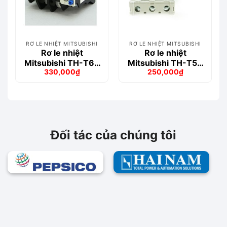
RƠ LE NHIỆT MITSUBISHI
RƠ LE NHIỆT MITSUBISHI
Rơ le nhiệt
Rơ le nhiệt
Mitsubishi TH-T65
Mitsubishi TH-T50
330,000
₫
250,000
₫
29A (24-34A)
42A (34-50A)
Giá
Giá
Giá
Giá
gốc
hiện
gốc
hiện
là:
tại
là:
tại
369,000₫.
là:
295,000₫.
là:
330,000₫.
250,000₫.
Đối tác của chúng tôi