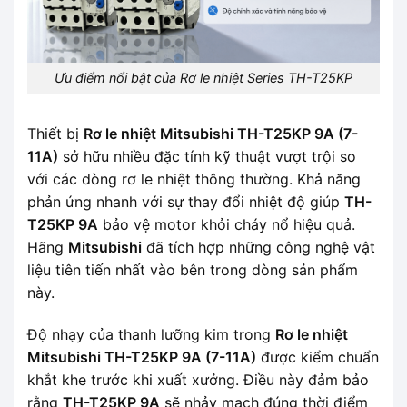
Ưu điểm nổi bật của Rơ le nhiệt Series TH-T25KP
Thiết bị
Rơ le nhiệt Mitsubishi TH-T25KP 9A (7-
11A)
sở hữu nhiều đặc tính kỹ thuật vượt trội so
với các dòng rơ le nhiệt thông thường. Khả năng
phản ứng nhanh với sự thay đổi nhiệt độ giúp
TH-
T25KP 9A
bảo vệ motor khỏi cháy nổ hiệu quả.
Hãng
Mitsubishi
đã tích hợp những công nghệ vật
liệu tiên tiến nhất vào bên trong dòng sản phẩm
này.
Độ nhạy của thanh lưỡng kim trong
Rơ le nhiệt
Mitsubishi TH-T25KP 9A (7-11A)
được kiểm chuẩn
khắt khe trước khi xuất xưởng. Điều này đảm bảo
rằng
TH-T25KP 9A
sẽ nhảy mạch đúng thời điểm