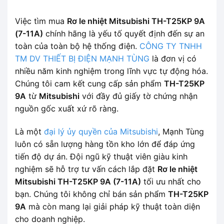
Việc tìm mua
Rơ le nhiệt Mitsubishi TH-T25KP 9A
(7-11A)
chính hãng là yếu tố quyết định đến sự an
toàn của toàn bộ hệ thống điện.
CÔNG TY TNHH
TM DV THIẾT BỊ ĐIỆN MẠNH TÙNG
là đơn vị có
nhiều năm kinh nghiệm trong lĩnh vực tự động hóa.
Chúng tôi cam kết cung cấp sản phẩm
TH-T25KP
9A
từ
Mitsubishi
với đầy đủ giấy tờ chứng nhận
nguồn gốc xuất xứ rõ ràng.
Là một
đại lý ủy quyền của Mitsubishi
, Mạnh Tùng
luôn có sẵn lượng hàng tồn kho lớn để đáp ứng
tiến độ dự án. Đội ngũ kỹ thuật viên giàu kinh
nghiệm sẽ hỗ trợ tư vấn cách lắp đặt
Rơ le nhiệt
Mitsubishi TH-T25KP 9A (7-11A)
tối ưu nhất cho
bạn. Chúng tôi không chỉ bán sản phẩm
TH-T25KP
9A
mà còn mang lại giải pháp kỹ thuật toàn diện
cho doanh nghiệp.