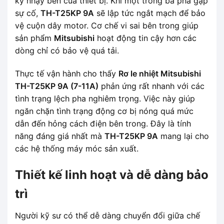
kỳ nhạy bén của thiết bị. Khi một trong ba pha gặp
sự cố,
TH-T25KP 9A
sẽ lập tức ngắt mạch để bảo
vệ cuộn dây motor. Cơ chế vi sai bên trong giúp
sản phẩm
Mitsubishi
hoạt động tin cậy hơn các
dòng chỉ có bảo vệ quá tải.
Thực tế vận hành cho thấy
Rơ le nhiệt Mitsubishi
TH-T25KP 9A (7-11A)
phản ứng rất nhanh với các
tình trạng lệch pha nghiêm trọng. Việc này giúp
ngăn chặn tình trạng động cơ bị nóng quá mức
dẫn đến hỏng cách điện bên trong. Đây là tính
năng đáng giá nhất mà
TH-T25KP 9A
mang lại cho
các hệ thống máy móc sản xuất.
Thiết kế linh hoạt và dễ dàng bảo
trì
Người kỹ sư có thể dễ dàng chuyển đổi giữa chế