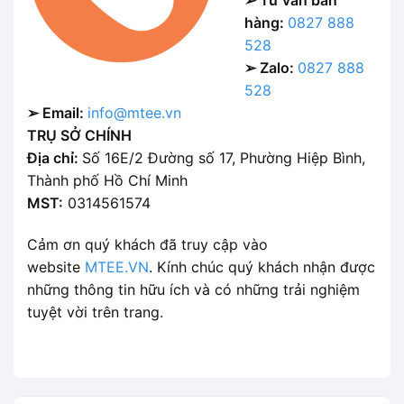
➢ Tư vấn bán
hàng:
0827 888
528
➢ Zalo:
0827 888
528
➢ Email:
info@mtee.vn
TRỤ SỞ CHÍNH
Địa chỉ:
Số 16E/2 Đường số 17, Phường Hiệp Bình,
Thành phố Hồ Chí Minh
MST:
0314561574
Cảm ơn quý khách đã truy cập vào
website
MTEE.VN
. Kính chúc quý khách nhận được
những thông tin hữu ích và có những trải nghiệm
tuyệt vời trên trang.