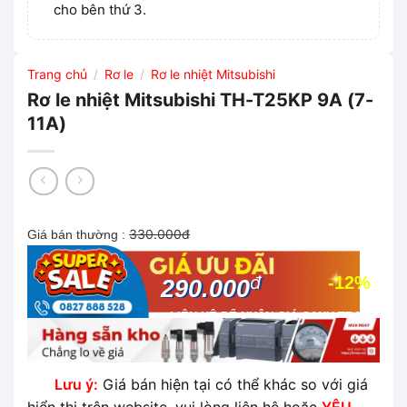
cho bên thứ 3.
Trang chủ
Rơ le
Rơ le nhiệt Mitsubishi
/
/
Rơ le nhiệt Mitsubishi TH-T25KP 9A (7-
11A)
330.000đ
Giá bán thường :
đ
-12%
290.000
LIÊN HỆ ĐỂ NHẬN GIÁ CẠNH TRANH
NHẤT THỊ TRƯỜNG
Lưu ý:
Giá bán hiện tại có thể khác so với giá
hiển thị trên website, vui lòng liên hệ hoặc
YÊU