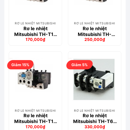
RƠ LE NHIỆT MITSUBISHI
RƠ LE NHIỆT MITSUBISHI
Rơ le nhiệt
Rơ le nhiệt
Mitsubishi TH-T18
Mitsubishi TH-
170,000
₫
250,000
₫
5A (4-6A)
T18KP 1.7A (1.4-2A)
Giá
Giá
Giá
Giá
gốc
hiện
gốc
hiện
là:
tại
là:
tại
193,000₫.
là:
262,000₫.
là:
170,000₫.
250,000₫.
Giảm 15%
Giảm 5%
RƠ LE NHIỆT MITSUBISHI
RƠ LE NHIỆT MITSUBISHI
Rơ le nhiệt
Rơ le nhiệt
Mitsubishi TH-T18
Mitsubishi TH-T65
170,000
₫
330,000
₫
3.6A (2.8-4.4A)
15A (12-18A)
Giá
Giá
Giá
Giá