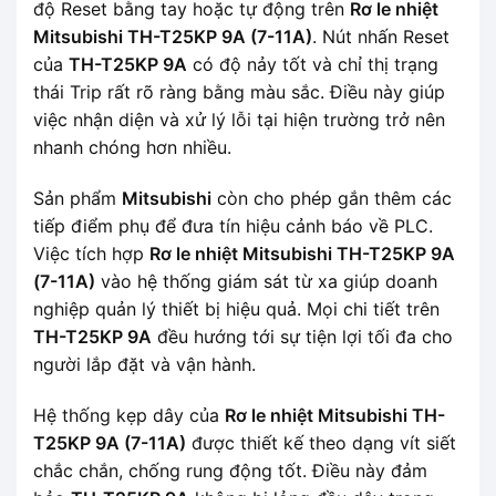
độ Reset bằng tay hoặc tự động trên
Rơ le nhiệt
Mitsubishi TH-T25KP 9A (7-11A)
. Nút nhấn Reset
của
TH-T25KP 9A
có độ nảy tốt và chỉ thị trạng
thái Trip rất rõ ràng bằng màu sắc. Điều này giúp
việc nhận diện và xử lý lỗi tại hiện trường trở nên
nhanh chóng hơn nhiều.
Sản phẩm
Mitsubishi
còn cho phép gắn thêm các
tiếp điểm phụ để đưa tín hiệu cảnh báo về PLC.
Việc tích hợp
Rơ le nhiệt Mitsubishi TH-T25KP 9A
(7-11A)
vào hệ thống giám sát từ xa giúp doanh
nghiệp quản lý thiết bị hiệu quả. Mọi chi tiết trên
TH-T25KP 9A
đều hướng tới sự tiện lợi tối đa cho
người lắp đặt và vận hành.
Hệ thống kẹp dây của
Rơ le nhiệt Mitsubishi TH-
T25KP 9A (7-11A)
được thiết kế theo dạng vít siết
chắc chắn, chống rung động tốt. Điều này đảm