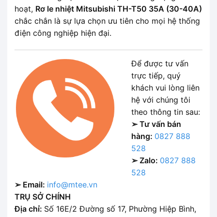
hoạt,
Rơ le nhiệt Mitsubishi TH-T50 35A (30-40A)
chắc chắn là sự lựa chọn ưu tiên cho mọi hệ thống
điện công nghiệp hiện đại.
Để được tư vấn
trực tiếp, quý
khách vui lòng liên
hệ với chúng tôi
theo thông tin sau:
➢ Tư vấn bán
hàng:
0827 888
528
➢ Zalo:
0827 888
528
➢ Email:
info@mtee.vn
TRỤ SỞ CHÍNH
Địa chỉ:
Số 16E/2 Đường số 17, Phường Hiệp Bình,