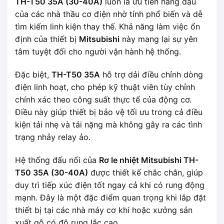
TH-T50 35A (30-40A)
luôn là ưu tiên hàng đầu
của các nhà thầu cơ điện nhờ tính phổ biến và dễ
tìm kiếm linh kiện thay thế. Khả năng làm việc ổn
định của thiết bị
Mitsubishi
này mang lại sự yên
tâm tuyệt đối cho người vận hành hệ thống.
Đặc biệt,
TH-T50 35A
hỗ trợ dải điều chỉnh dòng
điện linh hoạt, cho phép kỹ thuật viên tùy chỉnh
chính xác theo công suất thực tế của động cơ.
Điều này giúp thiết bị bảo vệ tối ưu trong cả điều
kiện tải nhẹ và tải nặng mà không gây ra các tình
trạng nhảy relay ảo.
Hệ thống đấu nối của
Rơ le nhiệt Mitsubishi TH-
T50 35A (30-40A)
được thiết kế chắc chắn, giúp
duy trì tiếp xúc điện tốt ngay cả khi có rung động
mạnh. Đây là một đặc điểm quan trọng khi lắp đặt
thiết bị tại các nhà máy cơ khí hoặc xưởng sản
xuất gỗ có độ rung lắc cao.