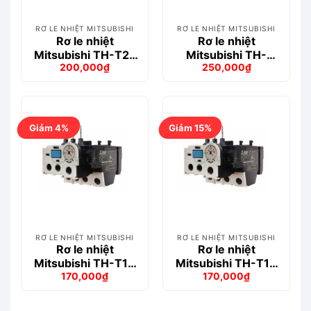
RƠ LE NHIỆT MITSUBISHI
RƠ LE NHIỆT MITSUBISHI
Rơ le nhiệt
Rơ le nhiệt
Mitsubishi TH-T25
Mitsubishi TH-
200,000
₫
250,000
₫
9A (7-11A)
T18KP 1.7A (1.4-2A)
Giá
Giá
Giá
Giá
gốc
hiện
gốc
hiện
là:
tại
là:
tại
238,000₫.
là:
262,000₫.
là:
200,000₫.
250,000₫.
Giảm 4%
Giảm 15%
RƠ LE NHIỆT MITSUBISHI
RƠ LE NHIỆT MITSUBISHI
Rơ le nhiệt
Rơ le nhiệt
Mitsubishi TH-T18
Mitsubishi TH-T18
170,000
₫
170,000
₫
0.9A (0.7-1.1A)
3.6A (2.8-4.4A)
Giá
Giá
Giá
Giá
gốc
hiện
gốc
hiện
là:
tại
là:
tại
178,000₫.
là:
200,000₫.
là: