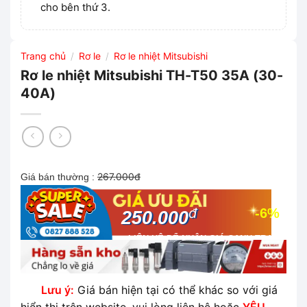
cho bên thứ 3.
Trang chủ
Rơ le
Rơ le nhiệt Mitsubishi
/
/
Rơ le nhiệt Mitsubishi TH-T50 35A (30-
40A)
267.000đ
Giá bán thường :
đ
-6%
250.000
LIÊN HỆ ĐỂ NHẬN GIÁ CẠNH TRANH
NHẤT THỊ TRƯỜNG
Lưu ý:
Giá bán hiện tại có thể khác so với giá
hiển thị trên website, vui lòng liên hệ hoặc
YÊU