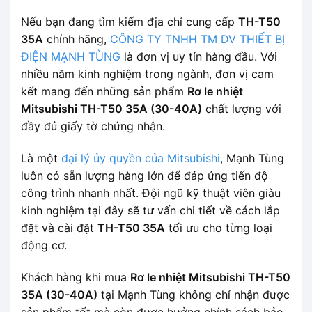
Nếu bạn đang tìm kiếm địa chỉ cung cấp
TH-T50
35A
chính hãng,
CÔNG TY TNHH TM DV THIẾT BỊ
ĐIỆN MẠNH TÙNG
là đơn vị uy tín hàng đầu. Với
nhiều năm kinh nghiệm trong ngành, đơn vị cam
kết mang đến những sản phẩm
Rơ le nhiệt
Mitsubishi TH-T50 35A (30-40A)
chất lượng với
đầy đủ giấy tờ chứng nhận.
Là một
đại lý ủy quyền của Mitsubishi
, Mạnh Tùng
luôn có sẵn lượng hàng lớn để đáp ứng tiến độ
công trình nhanh nhất. Đội ngũ kỹ thuật viên giàu
kinh nghiệm tại đây sẽ tư vấn chi tiết về cách lắp
đặt và cài đặt
TH-T50 35A
tối ưu cho từng loại
động cơ.
Khách hàng khi mua
Rơ le nhiệt Mitsubishi TH-T50
35A (30-40A)
tại Mạnh Tùng không chỉ nhận được
sản phẩm tốt mà còn được hưởng chính sách bảo