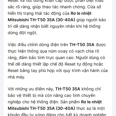
Reset và nút dừng khẩn cấp được phân biệt màu
sắc rõ ràng, giúp thao tác nhanh chóng. Cửa sổ
hiển thị trạng thái tác động của
Rơ le nhiệt
Mitsubishi TH-T50 35A (30-40A)
giúp người bảo
trì dễ dàng nhận biết nguyên nhân khi hệ thống
dừng đột ngột.
Việc điều chỉnh dòng điện trên
TH-T50 35A
được
thực hiện thông qua núm xoay có vạch chia rõ
ràng, đảm bảo tính trực quan cao. Người dùng có
thể dễ dàng thiết lập chế độ Reset tự động hoặc
Reset bằng tay phù hợp với quy trình vận hành của
nhà máy.
Với những ưu điểm này,
TH-T50 35A
không chỉ
bảo vệ thiết bị mà còn nâng cao tính chuyên
nghiệp cho hệ thống điện. Sản phẩm
Rơ le nhiệt
Mitsubishi TH-T50 35A (30-40A)
thực sự là một
khoản đầu tư xứng đáng cho bất kỳ doanh nghiệp