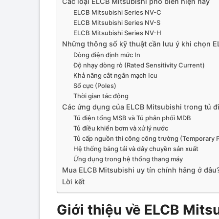
Các loại ELCB Mitsubishi phổ biến hiện nay
ELCB Mitsubishi Series NV-C
ELCB Mitsubishi Series NV-S
ELCB Mitsubishi Series NV-H
Những thông số kỹ thuật cần lưu ý khi chọn E
Dòng điện định mức In
Độ nhạy dòng rò (Rated Sensitivity Current)
Khả năng cắt ngắn mạch Icu
Số cực (Poles)
Thời gian tác động
Các ứng dụng của ELCB Mitsubishi trong tủ đ
Tủ điện tổng MSB và Tủ phân phối MDB
Tủ điều khiển bơm và xử lý nước
Tủ cấp nguồn thi công công trường (Temporary 
Hệ thống băng tải và dây chuyền sản xuất
Ứng dụng trong hệ thống thang máy
Mua ELCB Mitsubishi uy tín chính hãng ở đâu
Lời kết
Giới thiệu về ELCB Mits