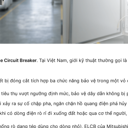
e Circuit Breaker
. Tại Việt Nam, giới kỹ thuật thường gọi l
iết bị đóng cắt tích hợp ba chức năng bảo vệ trong một vỏ
tiêu thụ vượt ngưỡng định mức, bảo vệ dây dẫn không bị 
i xảy ra sự cố chập pha, ngăn chặn hồ quang điện phá hủy
hi có dòng điện rò rỉ đi xuống đất hoặc qua cơ thể người, 
hống rò dạng tép dùng cho dòng nhỏ), ELCB của Mitsubish