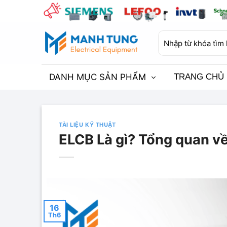
Bỏ
qua
nội
Tìm
dung
kiếm:
DANH MỤC SẢN PHẨM
TRANG CHỦ
TÀI LIỆU KỸ THUẬT
ELCB Là gì? Tổng quan về
16
Th6