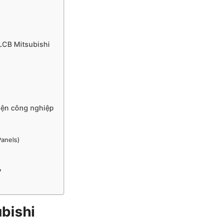
LCB Mitsubishi
iện công nghiệp
Panels)
?
ubishi