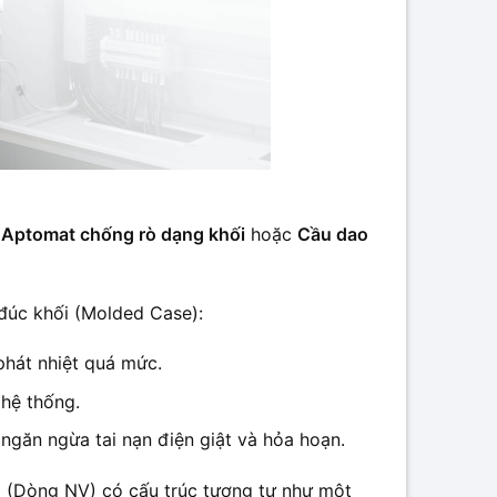
à
Aptomat chống rò dạng khối
hoặc
Cầu dao
 đúc khối (Molded Case):
phát nhiệt quá mức.
 hệ thống.
ngăn ngừa tai nạn điện giật và hỏa hoạn.
i (Dòng NV) có cấu trúc tương tự như một